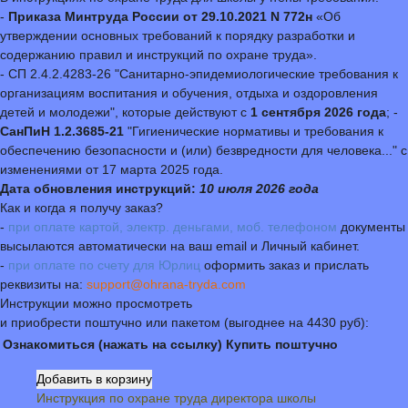
-
Приказа Минтруда России от 29.10.2021 N 772н
«Об
утверждении основных требований к порядку разработки и
содержанию правил и инструкций по охране труда».
- СП 2.4.2.4283-26 "Санитарно-эпидемиологические требования к
организациям воспитания и обучения, отдыха и оздоровления
детей и молодежи", которые действуют с
1 сентября 2026 года
; -
СанПиН 1.2.3685-21
"Гигиенические нормативы и требования к
обеспечению безопасности и (или) безвредности для человека..." с
изменениями от 17 марта 2025 года.
Дата обновления инструкций:
10 июля 2026 года
Как и когда я получу заказ?
-
при оплате картой, электр. деньгами, моб. телефоном
документы
высылаются автоматически на ваш email и Личный кабинет.
-
при оплате по счету для Юрлиц
оформить заказ и прислать
реквизиты на:
support@ohrana-tryda.com
Инструкции можно просмотреть
и приобрести поштучно или пакетом (выгоднее на 4430 руб):
Ознакомиться (нажать на ссылку)
Купить поштучно
Инструкция по охране труда директора школы