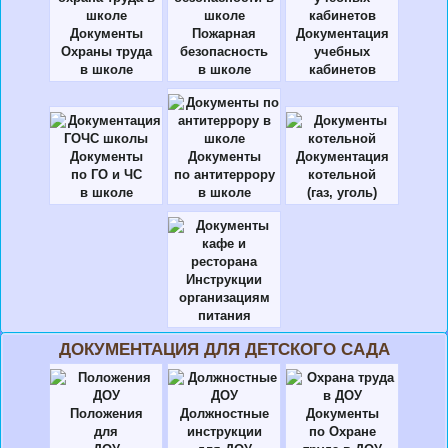
Документы
Пожарная
Документация
Охраны труда
безопасность
учебных
в школе
в школе
кабинетов
Документы
Документы
Документация
по ГО и ЧС
по антитеррору
котельной
в школе
в школе
(газ, уголь)
Инструкции
организациям
питания
ДОКУМЕНТАЦИЯ ДЛЯ ДЕТСКОГО САДА
Положения
Должностные
Документы
для
инструкции
по Охране