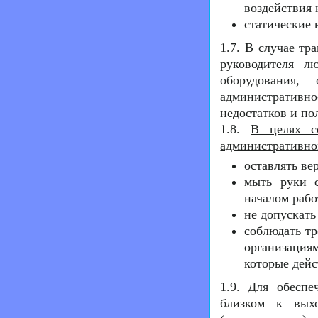
воздействия 
статические 
1.7. В случае т
руководителя л
оборудования,
административно
недостатков и по
1.8.
В целях с
административно
оставлять ве
мыть руки с
началом рабо
не допускать
соблюдать тр
организация
которые дей
1.9. Для обеспе
близком к вых