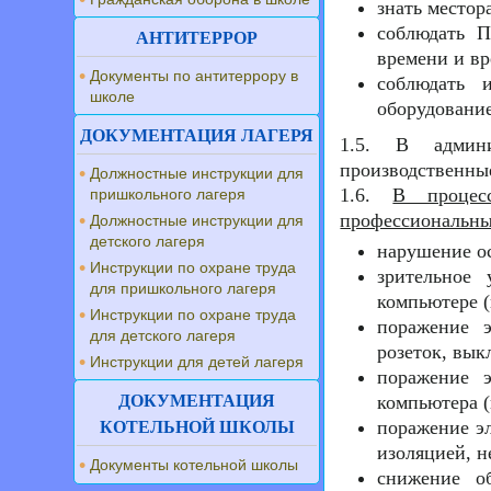
знать местор
соблюдать П
АНТИТЕРРОР
времени и вр
Документы по антитеррору в
соблюдать 
школе
оборудовани
ДОКУМЕНТАЦИЯ ЛАГЕРЯ
1.5. В админи
производственны
Должностные инструкции для
1.6.
В процес
пришкольного лагеря
профессиональны
Должностные инструкции для
детского лагеря
нарушение ос
Инструкции по охране труда
зрительное 
для пришкольного лагеря
компьютере (
Инструкции по охране труда
поражение э
для детского лагеря
розеток, вык
Инструкции для детей лагеря
поражение э
ДОКУМЕНТАЦИЯ
компьютера (
поражение э
КОТЕЛЬНОЙ ШКОЛЫ
изоляцией, 
Документы котельной школы
снижение об