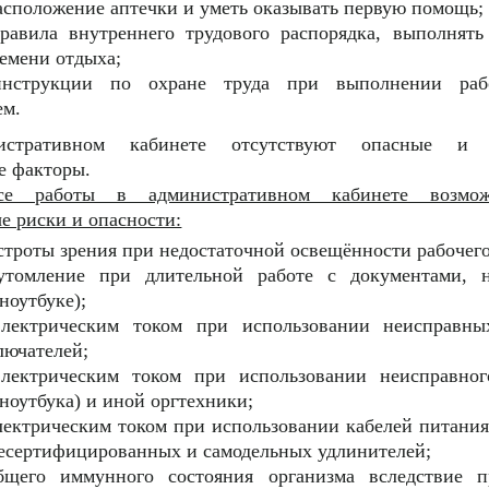
асположение аптечки и уметь оказывать первую помощь;
равила внутреннего трудового распорядка, выполнять
емени отдыха;
инструкции по охране труда при выполнении ра
ем.
стративном кабинете отсутствуют опасные и 
е факторы.
се работы в административном кабинете возмо
е риски и опасности:
троты зрения при недостаточной освещённости рабочего
утомление при длительной работе с документами, 
ноутбуке);
лектрическим током при использовании неисправны
лючателей;
лектрическим током при использовании неисправног
ноутбука) и иной оргтехники;
лектрическим током при использовании кабелей питани
несертифицированных и самодельных удлинителей;
щего иммунного состояния организма вследствие п