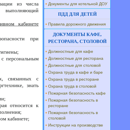
изации из числа
Документы для котельной ДОУ
о выполняющий
ПДД ДЛЯ ДЕТЕЙ
ивном кабинете
Правила дорожного движения
ДОКУМЕНТЫ КАФЕ,
зопасности при
РЕСТОРАНА, СТОЛОВОЙ
гигиены;
Должностные для кафе
е с персональным
Должностные для ресторана
Должностные для столовой
Охрана труда в кафе и баре
х, связанных с
Охрана труда в ресторане
гтехнике, знать
Охрана труда в столовой
Пожарная безопасность кафе
ии;
Пожарная безопасность в
рая относится к
ресторане
полнения;
Пожарная безопасность в
ом кабинете;
столовой
Инструкции на производстве