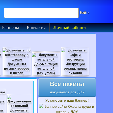
Поиск на сайте
Найти
Баннеры
Контакты
Личный кабинет
Документы
Документация
Инструкции
по антитеррору
котельной
организациям
в школе
(газ, уголь)
питания
Все пакеты
документов для ДОУ
Установите наш баннер!
ты
Документы