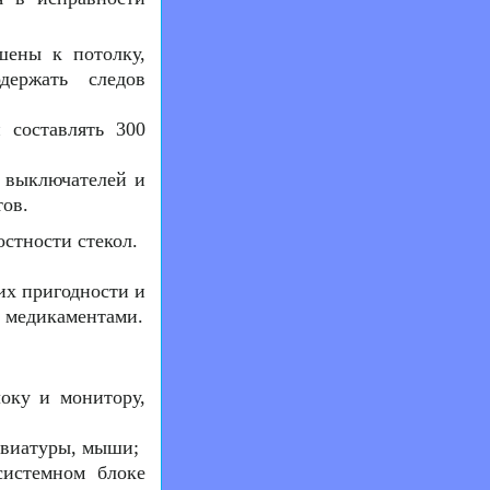
шены к потолку,
держать следов
 составлять 300
 выключателей и
тов.
остности стекол.
их пригодности и
е медикаментами.
оку и монитору,
авиатуры, мыши;
системном блоке