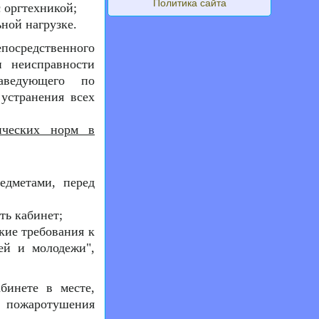
Политика сайта
 оргтехникой;
ной нагрузке.
епосредственного
 неисправности
аведующего по
 устранения всех
ических норм в
едметами, перед
ть кабинет;
кие требования к
ей и молодежи",
бинете в месте,
 пожаротушения