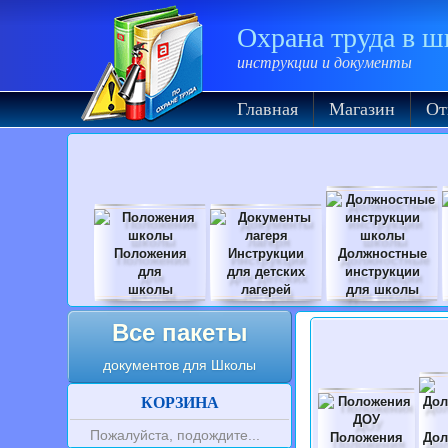
Охрана труда в 
инструкции и документы
Главная
Магазин
От
Положения
Инструкции
Должностные
для
для детских
инструкции
школы
лагерей
для школы
Все пакеты
документов для Школы
КОРЗИНА
Пожалуйста, подождите...
Положения
Дол