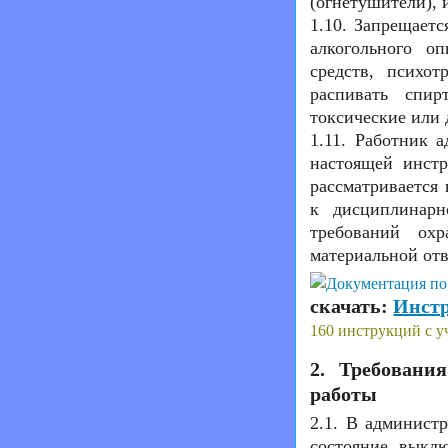
(огнетушители), 
1.10. Запрещаетс
алкогольного о
средств, психо
распивать спир
токсические или 
1.11. Работник 
настоящей инстр
рассматривается
к дисциплинарн
требований ох
материальной отв
скачать:
Инстр
160 инструкций с у
2. Требовани
работы
2.1. В админист
состояние выкл