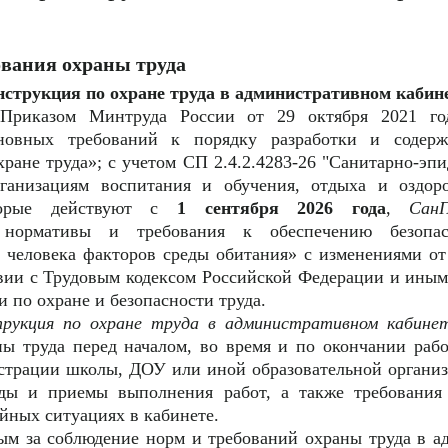
ования охраны труда
нструкция по охране труда в административном кабин
 Приказом Минтруда России от 29 октября 2021 г
новных требований к порядку разработки и содер
ране труда»; с учетом СП 2.4.2.4283-26 "Санитарно-эп
рганизациям воспитания и обучения, отдыха и оздор
торые действуют с
1 сентября 2026 года
,
СанП
е нормативы и требования к обеспечению безопа
я человека факторов среды обитания» с изменениями от
ствии с Трудовым кодексом Российской Федерации и ин
 по охране и безопасности труда.
трукция по охране труда в административном кабине
ны труда перед началом, во время и по окончании раб
страции школы, ДОУ или иной образовательной организ
оды и приемы выполнения работ, а также требования
йных ситуациях в кабинете.
ным за соблюдение норм и требований охраны труда в 