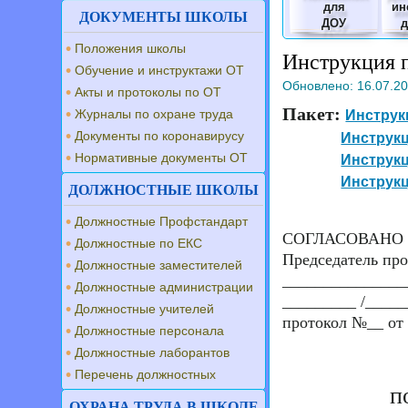
для
ин
ДОКУМЕНТЫ ШКОЛЫ
ДОУ
Положения школы
Инструкция п
Обучение и инструктажи ОТ
Обновлено:
16.07.2
Акты и протоколы по ОТ
Пакет:
Журналы по охране труда
Инструк
Документы по коронавирусу
Инструкц
Нормативные документы ОТ
Инструкц
Инструкц
ДОЛЖНОСТНЫЕ ШКОЛЫ
Должностные Профстандарт
СОГЛАСОВАНО
Должностные по ЕКС
Председатель пр
Должностные заместителей
_______________
Должностные администрации
_________ /_____
Должностные учителей
протокол №__ от 
Должностные персонала
Должностные лаборантов
Перечень должностных
п
ОХРАНА ТРУДА В ШКОЛЕ