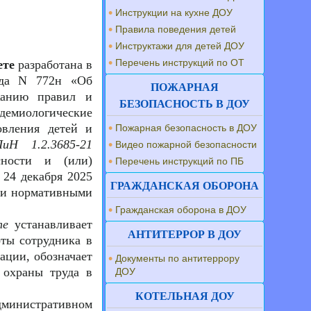
Инструкции на кухне ДОУ
Правила поведения детей
Инструктажи для детей ДОУ
Перечень инструкций по ОТ
ете
разработана в
ода N 772н «Об
ПОЖАРНАЯ
жанию правил и
БЕЗОПАСНОСТЬ В ДОУ
идемиологические
овления детей и
Пожарная безопасность в ДОУ
иН 1.2.3685-21
Видео пожарной безопасности
сности и (или)
Перечень инструкций по ПБ
 24 декабря 2025
ГРАЖДАНСКАЯ ОБОРОНА
ыми нормативными
Гражданская оборона в ДОУ
те
устанавливает
АНТИТЕРРОР В ДОУ
оты сотрудника в
ации, обозначает
Документы по антитеррору
 охраны труда в
ДОУ
КОТЕЛЬНАЯ ДОУ
административном