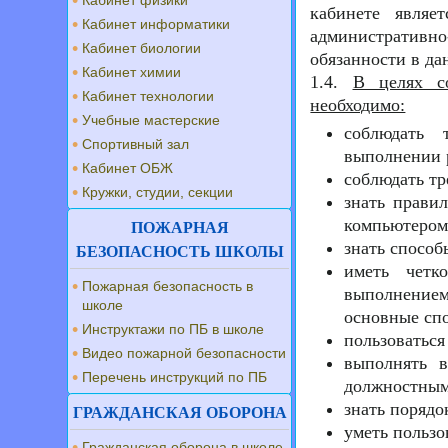
Кабинет физики
кабинете являе
Кабинет информатики
административ
Кабинет биологии
обязанности в да
Кабинет химии
1.4.
В целях с
Кабинет технологии
необходимо:
Учебные мастерские
соблюдать 
Спортивный зал
выполнении р
Кабинет ОБЖ
соблюдать тр
Кружки, студии, секции
знать прави
компьютером
ПОЖАРНАЯ
знать способ
БЕЗОПАСНОСТЬ ШКОЛЫ
иметь четк
Пожарная безопасность в
выполнением
школе
основные спо
Инструктажи по ПБ в школе
пользоваться
Видео пожарной безопасности
выполнять в
Перечень инструкций по ПБ
должностным 
знать порядо
ГРАЖДАНСКАЯ ОБОРОНА
уметь польз
Гражданская оборона в школе