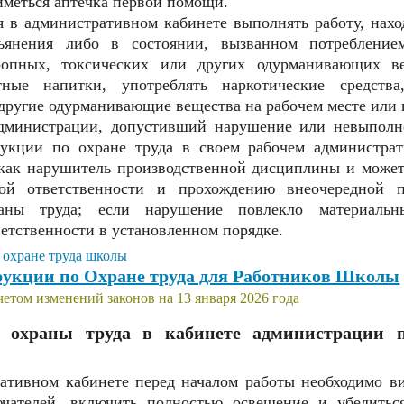
иметься аптечка первой помощи.
я в административном кабинете выполнять работу, нахо
пьянения либо в состоянии, вызванном потребление
тропных, токсических или других одурманивающих в
тные напитки, употреблять наркотические средства
другие одурманивающие вещества на рабочем месте или в
администрации, допустивший нарушение или невыполн
укции по охране труда в своем рабочем администрат
 как нарушитель производственной дисциплины и може
ой ответственности и прохождению внеочередной п
раны труда; если нарушение повлекло материал
етственности в установленном порядке.
укции по Охране труда для Работников Школы
четом изменений законов на 13 января 2026 года
я охраны труда в кабинете администрации 
ративном кабинете перед началом работы необходимо в
ючателей, включить полностью освещение и убедитьс