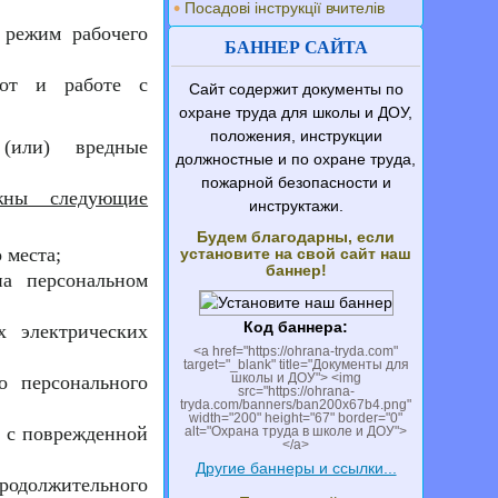
Посадові інструкції вчителів
 режим рабочего
БАННЕР САЙТА
бот и работе с
Сайт содержит документы по
охране труда для школы и ДОУ,
положения, инструкции
(или) вредные
должностные и по охране труда,
пожарной безопасности и
жны следующие
инструктажи.
Будем благодарны, если
 места;
установите на свой сайт наш
баннер!
на персональном
Код баннера:
х электрических
<a href="https://ohrana-tryda.com"
target="_blank" title="Документы для
школы и ДОУ"> <img
о персонального
src="https://ohrana-
tryda.com/banners/ban200x67b4.png"
width="200" height="67" border="0"
я с поврежденной
alt="Охрана труда в школе и ДОУ">
</a>
Другие баннеры и ссылки...
родолжительного