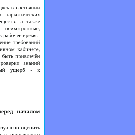
дясь в состоянии
м наркотических
еществ, а также
, психотропные,
 рабочее время.
ение требований
ивном кабинете,
т быть привлечён
роверки знаний
ьный ущерб - к
перед началом
изуально оценить
я в исправности