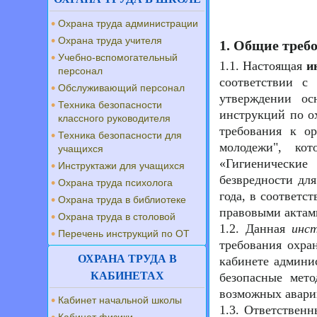
Охрана труда администрации
Охрана труда учителя
1. Общие треб
Учебно-вспомогательный
1.1. Настоящая
и
персонал
соответствии с
Обслуживающий персонал
утверждении ос
Техника безопасности
инструкций по ох
классного руководителя
требования к о
Техника безопасности для
молодежи", ко
учащихся
«Гигиенически
Инструктажи для учащихся
безвредности дл
Охрана труда психолога
года, в соответ
Охрана труда в библиотеке
правовыми актами
Охрана труда в столовой
1.2. Данная
инс
Перечень инструкций по ОТ
требования охра
ОХРАНА ТРУДА В
кабинете админи
КАБИНЕТАХ
безопасные мет
возможных авари
Кабинет начальной школы
1.3. Ответствен