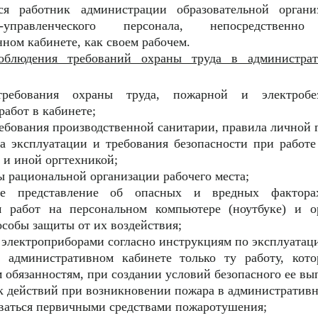
тся работник администрации образовательной орган
но-управленческого персонала, непосредственн
нном кабинете, как своем рабочем.
облюдения требований охраны труда в администрат
требования охраны труда, пожарной и электробе
абот в кабинете;
ебования производственной санитарии, правила личной 
ла эксплуатации и требования безопасности при работ
 и иной оргтехникой;
ы рациональной организации рабочего места;
ое представление об опасных и вредных фактора
 работ на персональном компьютере (ноутбуке) и ор
собы защиты от их воздействия;
 электроприборами согласно инструкциям по эксплуатац
 административном кабинете только ту работу, кото
обязанностям, при создании условий безопасного ее вы
к действий при возникновении пожара в административн
оваться первичными средствами пожаротушения;