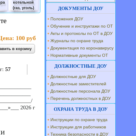
ора
котельной
(газ, уголь)
ДОКУМЕНТЫ ДОУ
Положения ДОУ
те
Обучение и инструктажи по ОТ
Акты и протоколы по ОТ в ДОУ
Цена:
100 руб
Журналы по охране труда
Документация по коронавирусу
Нормативные документы ОТ
ДОЛЖНОСТНЫЕ ДОУ
г:
57
Должностные для ДОУ
Должностные заместителей
____________
Должностные персонала ДОУ
____________
Перечень должностных в ДОУ
____________/
___»___ 2026 г
ОХРАНА ТРУДА В ДОУ
Инструкции по охране труда
Инструкции для работников
ии
Техника безопасности в ДОУ