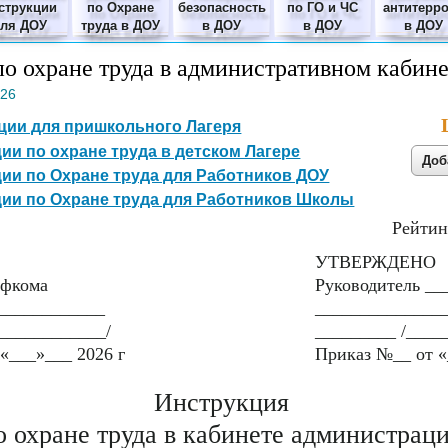
струкции
по Охране
безопасность
по ГО и ЧС
антитерр
для ДОУ
труда в ДОУ
в ДОУ
в ДОУ
в ДОУ
о охране труда в административном кабине
026
ции для пришкольного Лагеря
ии по охране труда в детском Лагере
ии по Охране труда для Работников ДОУ
ии по Охране труда для Работников Школы
Рейтин
УТВЕРЖДЕНО
офкома
Руководитель __
____________
______________
____________/
_________ /____
«___»___ 2026 г
Приказ №__ от «
Инструкция
о охране труда в кабинете администрац