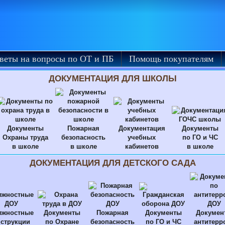
веты на вопросы по ОТ и ПБ
Помощь покупателям
ДОКУМЕНТАЦИЯ ДЛЯ ШКОЛЫ
Документы
Пожарная
Документация
Документы
Охраны труда
безопасность
учебных
по ГО и ЧС
в школе
в школе
кабинетов
в школе
ДОКУМЕНТАЦИЯ ДЛЯ ДЕТСКОГО САДА
лжностные
Документы
Пожарная
Документы
Докумен
струкции
по Охране
безопасность
по ГО и ЧС
антитерр