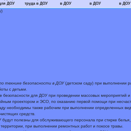
для ДОУ
труда в ДОУ
в ДОУ
в ДОУ
в ДОУ
у)
по технике безопасности в ДОУ
(детском саду) при выполнении р
оты с детьми.
е безопасности для ДОУ при проведении массовых мероприятий и эк
йным проектором и ЭСО, по оказанию первой помощи при несчаст
саду необходимы также рабочим при выполнении определенных вид
чистящих средств.
У будут полезны для обслуживающего персонала при стирке белья,
а территории, при выполнении ремонтных работ и покосе травы.