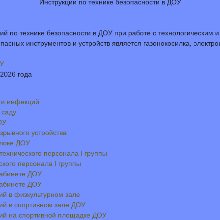
Инструкции по технике безопасности в ДОУ
й по технике безопасности в ДОУ при работе с технологическим и
асных инструментов и устройств является газонокосилка, электрои
ОУ
 2026 года
 и инфекций
 саду
ОУ
зрывного устройства
блоке ДОУ
технического персонала I группы
ского персонала I группы
кабинете ДОУ
кабинете ДОУ
ий в физкультурном зале
ий в спортивном зале ДОУ
тий на спортивной площадке ДОУ