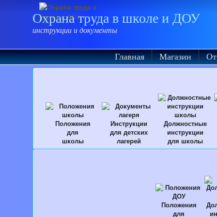
Охрана труда в школе и ДОУ
инструкции и документы
Главная
Магазин
От
Положения
Инструкции
Должностные
для
для детских
инструкции
школы
лагерей
для школы
Положения
До
для
ин