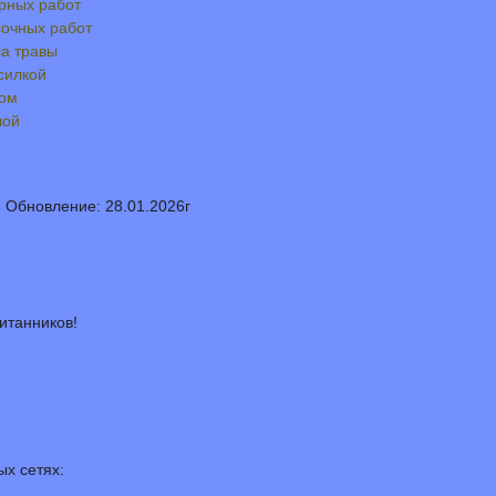
рных работ
сочных работ
са травы
силкой
ром
лой
 Обновление: 28.01.2026г
итанников!
ых сетях: