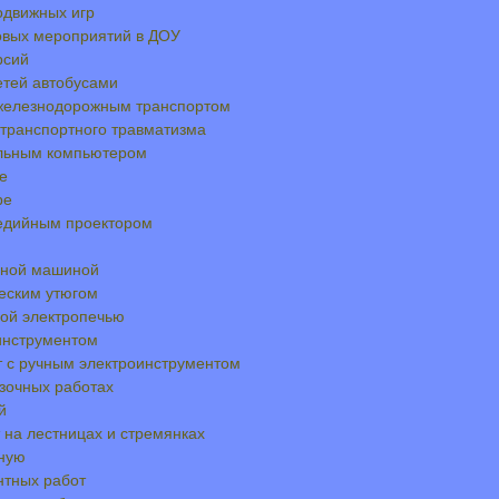
одвижных игр
овых мероприятий в ДОУ
рсий
етей автобусами
 железнодорожным транспортом
транспортного травматизма
альным компьютером
е
ре
медийным проектором
льной машиной
ческим утюгом
ной электропечью
 инструментом
т с ручным электроинструментом
узочных работах
й
 на лестницах и стремянках
чную
нтных работ