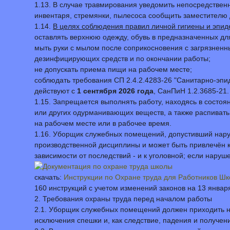
1.13. В случае травмирования уведомить непосредствен
инвентаря, стремянки, пылесоса сообщить заместителю 
1.14.
В целях соблюдения правил личной гигиены и эпи
оставлять верхнюю одежду, обувь в предназначенных для
мыть руки с мылом после соприкосновения с загрязнен
дезинфицирующих средств и по окончании работы;
не допускать приема пищи на рабочем месте;
соблюдать требования СП 2.4.2.4283-26 "Санитарно-эпи
действуют с
1 сентября 2026 года
, СанПиН 1.2.3685-21.
1.15. Запрещается выполнять работу, находясь в состоя
или других одурманивающих веществ, а также распивать
на рабочем месте или в рабочее время.
1.16. Уборщик служебных помещений, допустивший нару
производственной дисциплины и может быть привлечён к
зависимости от последствий - и к уголовной; если нару
скачать:
Инструкции по Охране труда для Работников Ш
160 инструкций с учетом изменений законов на 13 январ
2. Требования охраны труда перед началом работы
2.1. Уборщик служебных помещений должен приходить н
исключения спешки и, как следствие, падения и получен