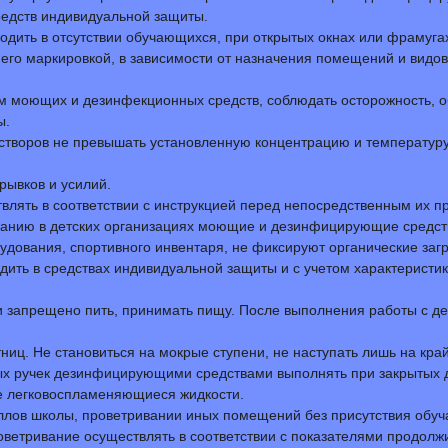
едств индивидуальной защиты.
одить в отсутствии обучающихся, при открытых окнах или фрамуга
с его маркировкой, в зависимости от назначения помещений и видов
м моющих и дезинфекционных средств, соблюдать осторожность, 
ы.
творов не превышать установленную концентрацию и температуру р
рывков и усилий.
влять в соответствии с инструкцией перед непосредственным их 
ванию в детских организациях моющие и дезинфицирующие средства
дования, спортивного инвентаря, не фиксируют органические заг
дить в средствах индивидуальной защиты и с учетом характерист
и запрещено пить, принимать пищу. После выполнения работы с 
ниц. Не становиться на мокрые ступени, не наступать лишь на край
рных ручек дезинфицирующими средствами выполнять при закрытых 
ые легковоспламеняющиеся жидкости.
ллов школы, проветривании иных помещений без присутствия обуча
ветривание осуществлять в соответствии с показателями продолжи