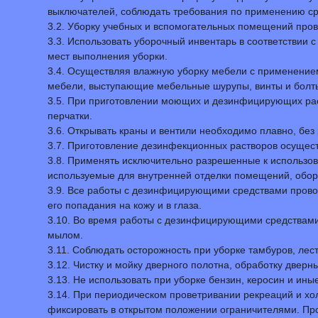
выключателей, соблюдать требования по применению ср
3.2. Уборку учебных и вспомогательных помещений пров
3.3. Использовать уборочный инвентарь в соответствии 
мест выполнения уборки.
3.4. Осуществляя влажную уборку мебели с применение
мебели, выступающие мебельные шурупы, винты и болт
3.5. При приготовлении моющих и дезинфицирующих рас
перчатки.
3.6. Открывать краны и вентили необходимо плавно, без 
3.7. Приготовление дезинфекционных растворов осущест
3.8. Применять исключительно разрешенные к использо
используемые для внутренней отделки помещений, обору
3.9. Все работы с дезинфицирующими средствами прово
его попадания на кожу и в глаза.
3.10. Во время работы с дезинфицирующими средствам
мылом.
3.11. Соблюдать осторожность при уборке тамбуров, лест
3.12. Чистку и мойку дверного полотна, обработку две
3.13. Не использовать при уборке бензин, керосин и ин
3.14. При периодическом проветривании рекреаций и хо
фиксировать в открытом положении ограничителями. Про