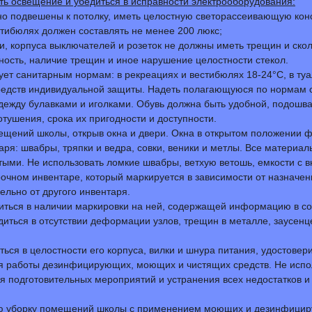
ть освещение и убедиться в исправности электрооборудования:
о подвешены к потолку, иметь целостную светорассеивающую конс
стибюлях должен составлять не менее 200 люкс;
 корпуса выключателей и розеток не должны иметь трещин и сколо
ность, наличие трещин и иное нарушение целостности стекол.
вует санитарным нормам: в рекреациях и вестибюлях 18-24°С, в ту
редств индивидуальной защиты. Надеть полагающуюся по нормам сп
дежду булавками и иголками. Обувь должна быть удобной, подошва 
отушения, срока их пригодности и доступности.
ещений школы, открыв окна и двери. Окна в открытом положении 
таря: швабры, тряпки и ведра, совки, веники и метлы. Все материа
ыми. Не использовать ломкие швабры, ветхую ветошь, емкости с 
рочном инвентаре, который маркируется в зависимости от назначе
ельно от другого инвентаря.
иться в наличии маркировки на ней, содержащей информацию в со
ться в отсутствии деформации узлов, трещин в металле, заусенце
ся в целостности его корпуса, вилки и шнура питания, удостовери
я работы дезинфицирующих, моющих и чистящих средств. Не испол
я подготовительных мероприятий и устранения всех недостатков и
ю уборку помещений школы с применением моющих и дезинфицирую