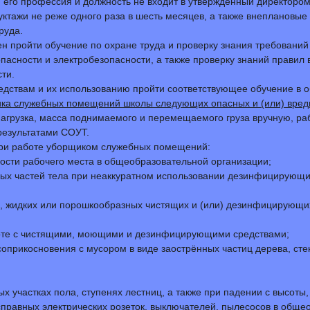
и его профессия и должность не входит в утвержденный директор
уктажи не реже одного раза в шесть месяцев, а также внеплановые
руда.
н пройти обучение по охране труда и проверку знания требовани
сности и электробезопасности, а также проверку знаний правил 
ти.
едствам и их использованию пройти соответствующее обучение в 
ика служебных помещений школы следующих опасных и (или) вред
нагрузка, масса поднимаемого и перемещаемого груза вручную, раб
результатами СОУТ.
при работе уборщиком служебных помещений:
ости рабочего места в общеобразовательной организации;
иных частей тела при неаккуратном использовании дезинфицирующи
, жидких или порошкообразных чистящих и (или) дезинфицирующих 
боте с чистящими, моющими и дезинфицирующими средствами;
оприкосновения с мусором в виде заострённых частиц дерева, сте
х участках пола, ступенях лестниц, а также при падении с высоты,
правных электрических розеток, выключателей, пылесосов в обще