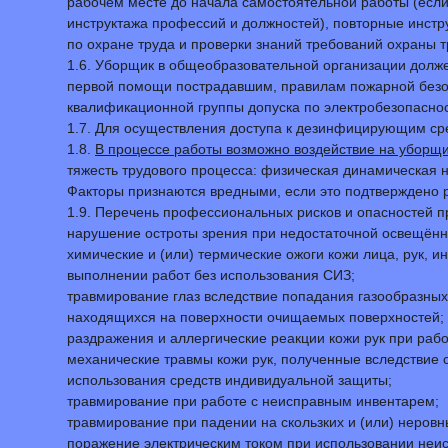
рабочем месте до начала самостоятельной работы (есл
инструктажа профессий и должностей), повторные инстр
по охране труда и проверки знаний требований охраны т
1.6. Уборщик в общеобразовательной организации долже
первой помощи пострадавшим, правилам пожарной безопа
квалификационной группы допуска по электробезопаснос
1.7. Для осуществления доступа к дезинфицирующим ср
1.8.
В процессе работы возможно воздействие на уборщ
тяжесть трудового процесса: физическая динамическая 
Факторы признаются вредными, если это подтверждено 
1.9. Перечень профессиональных рисков и опасностей 
нарушение остроты зрения при недостаточной освещённ
химические и (или) термические ожоги кожи лица, рук, 
выполнении работ без использования СИЗ;
травмирование глаз вследствие попадания газообразных
находящихся на поверхности очищаемых поверхностей;
раздражения и аллергические реакции кожи рук при ра
механические травмы кожи рук, полученные вследствие с
использования средств индивидуальной защиты;
травмирование при работе с неисправным инвентарем;
травмирование при падении на скользких и (или) неровны
поражение электрическим током при использовании неис