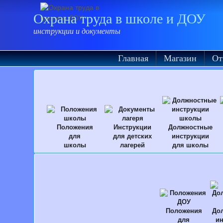
Охрана труда в школе и ДОУ
инструкции и документы
Главная
Магазин
От
Положения
Инструкции
Должностные
для
для детских
инструкции
школы
лагерей
для школы
Положения
До
для
ин