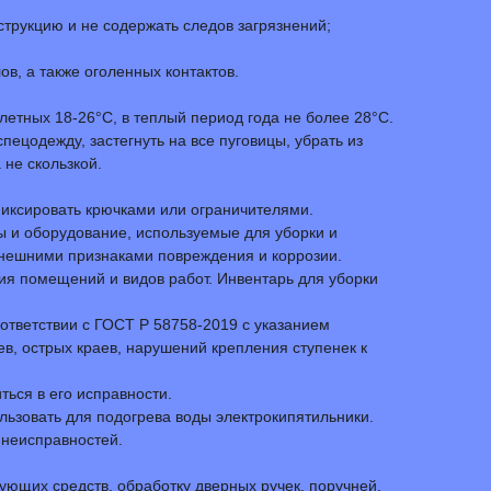
трукцию и не содержать следов загрязнений;
в, а также оголенных контактов.
алетных 18-26°С, в теплый период года не более 28°С.
ецодежду, застегнуть на все пуговицы, убрать из
не скользкой.
фиксировать крючками или ограничителями.
лы и оборудование, используемые для уборки и
внешними признаками повреждения и коррозии.
ния помещений и видов работ. Инвентарь для уборки
ответствии с ГОСТ Р 58758-2019 с указанием
в, острых краев, нарушений крепления ступенек к
ться в его исправности.
ьзовать для подогрева воды электрокипятильники.
 неисправностей.
щих средств, обработку дверных ручек, поручней,