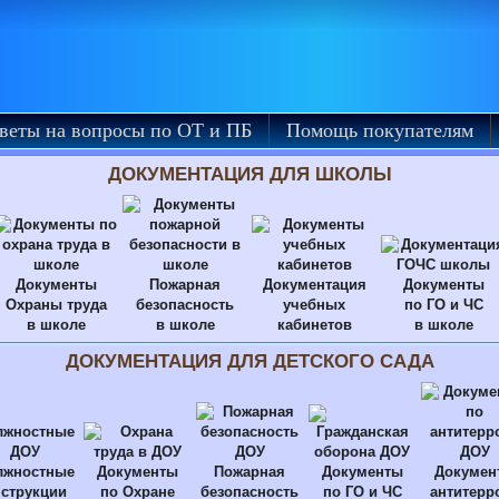
веты на вопросы по ОТ и ПБ
Помощь покупателям
ДОКУМЕНТАЦИЯ ДЛЯ ШКОЛЫ
Документы
Пожарная
Документация
Документы
Охраны труда
безопасность
учебных
по ГО и ЧС
в школе
в школе
кабинетов
в школе
ДОКУМЕНТАЦИЯ ДЛЯ ДЕТСКОГО САДА
лжностные
Документы
Пожарная
Документы
Докумен
струкции
по Охране
безопасность
по ГО и ЧС
антитерр