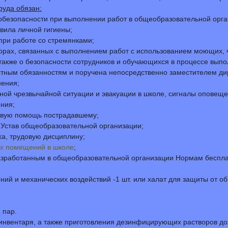
руда обязан:
обезопасности при выполнении работ в общеобразовательной орга
вила личной гигиены;
при работе со стремянками;
торах, связанных с выполнением работ с использованием моющих,
 также о безопасности сотрудников и обучающихся в процессе выпо
ностным обязанностям и поручена непосредственно заместителем д
нения;
иной чрезвычайной ситуации и эвакуации в школе, сигналы оповеще
ния;
ервую помощь пострадавшему;
 Устав общеобразовательной организации;
а, трудовую дисциплину;
х помещений в школе
;
азработанным в общеобразовательной организации Нормам беспл
ний и механических воздействий -1 шт. или халат для защиты от о
 пар.
инвентаря, а также приготовления дезинфицирующих растворов дол