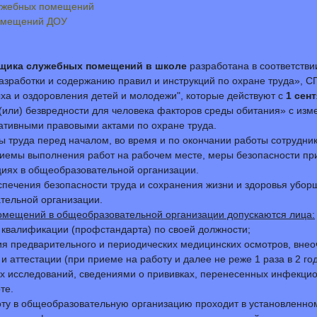
лужебных помещений
помещений ДОУ
рщика служебных помещений в школе
разработана в соответстви
азработки и содержанию правил и инструкций по охране труда», С
ыха и оздоровления детей и молодежи", которые действуют с
1 сен
(или) безвредности для человека факторов среды обитания» с изм
ативными правовыми актами по охране труда.
ны труда перед началом, во время и по окончании работы сотруд
емы выполнения работ на рабочем месте, меры безопасности при 
циях в общеобразовательной организации.
беспечения безопасности труда и сохранения жизни и здоровья у
тельной организации.
омещений в общеобразовательной организации допускаются лица:
квалификации (профстандарта) по своей должности;
я предварительного и периодических медицинских осмотров, вне
и аттестации (при приеме на работу и далее не реже 1 раза в 2 го
х исследований, сведениями о прививках, перенесенных инфекци
те.
ту в общеобразовательную организацию проходит в установленном