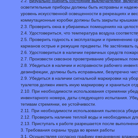
2.2.
Визуально оценить состояние выключателей, включи
осветительные приборы должны быть исправны и надежн
уровень искусственной освещенности в рекреациях и ве
коммутационные коробки должны быть закрыты крышками,
2.3. Проверить окна в убираемых помещениях на целост
2.4. Удостовериться, что температура воздуха соответст
2.5. Проверить годность к эксплуатации и применению с
карманов острые и режущие предметы. Не застёгивать о
2.6. Удостовериться в наличии первичных средств пожар
2.7. Произвести сквозное проветривание убираемых пом
2.8. Убедиться в наличии и исправности рабочего инвен
дезинфекции, должны быть исправными, безупречно чист
2.9. Убедиться в наличии сигнальной маркировки на убо
туалетов должен иметь иную маркировку и храниться отд
2.10. При необходимости использования стремянки убед
инвентарного номера, даты следующего испытания. Убеди
тетивам стремянки, ее устойчивости.
2.11. При необходимости использования пылесоса убедить
2.12. Проверить наличие теплой воды и необходимых дл
2.13. Приступать к работе разрешается после выполнени
3. Требования охраны труда во время работы
3.1. Осуществляя согласно графику ежедневную влажну