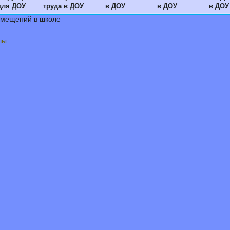
для ДОУ
труда в ДОУ
в ДОУ
в ДОУ
в ДОУ
омещений в школе
лы