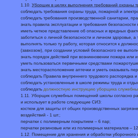
1.10.
Уборщик в целях выполнения требований охраны т
соблюдать требования охраны труда, пожарной и электр
соблюдать требования производственной санитарии, пра
знать правила эксплуатации и требования безопасности 
иметь четкое представление об опасных и вредных фак
заботиться о личной безопасности и личном здоровье, а
выполнять только ту работу, которая относится к долж
(завхозом), при создании условий безопасного ее выпол
знать порядок действий при возникновении пожара или 
уметь пользоваться первичными средствами пожаротуше
знать месторасположение аптечки и уметь оказывать п
соблюдать Правила внутреннего трудового распорядка и
соблюдать установленные в школе режимы труда и отдых
соблюдать
должностную инструкцию уборщика служебны
1.11. Уборщик служебных помещений школы согласно р
и использует в работе следующие СИЗ:
костюм для защиты от общих производственных загрязне
воздействий - 1 шт.;
перчатки с полимерным покрытием – 6 пар;
перчатки резиновые или из полимерных материалов – 12
1.12. Помещение для хранения и обработки уборочного 