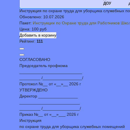
ДОУ
Инструкция по охране труда для уборщика служебных п
Обновлено:
10.07.2026
Пакет:
Инструкции по Охране труда для Работников Шко
Цена:
100 руб
Рейтинг:
111
СОГЛАСОВАНО
Председатель профкома
___________________________
_________ /_________________/
Протокол №__ от «__»__ 2026 г
УТВЕРЖДЕНО
Директор _________________
__________________________
_________ /________________/
Приказ №__ от «__»___ 2026 г
Инструкция
по охране труда для уборщика служебных помещений