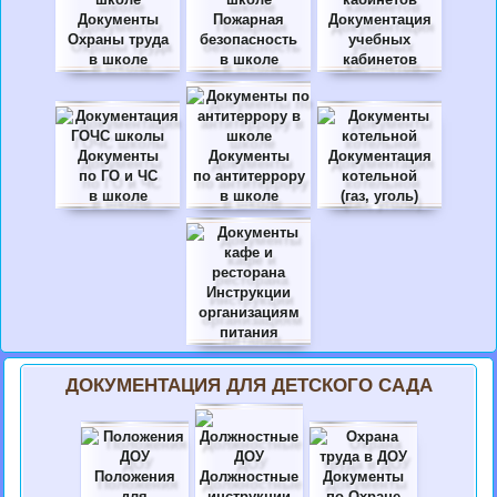
Документы
Пожарная
Документация
Охраны труда
безопасность
учебных
в школе
в школе
кабинетов
Документы
Документы
Документация
по ГО и ЧС
по антитеррору
котельной
в школе
в школе
(газ, уголь)
Инструкции
организациям
питания
ДОКУМЕНТАЦИЯ ДЛЯ ДЕТСКОГО САДА
Положения
Должностные
Документы
для
инструкции
по Охране