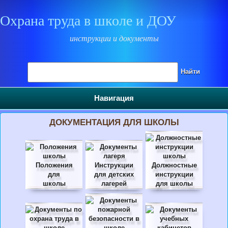
Охрана труда в школе и ДОУ
инструкции и документы
Поиск на сайте
Найти
Навигация
ДОКУМЕНТАЦИЯ ДЛЯ ШКОЛЫ
Положения
Инструкции
Должностные
для
для детских
инструкции
школы
лагерей
для школы