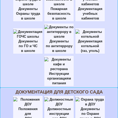
Документы
Пожарная
Документация
Охраны труда
безопасность
учебных
в школе
в школе
кабинетов
Документы
Документы
Документация
по ГО и ЧС
по антитеррору
котельной
в школе
в школе
(газ, уголь)
Инструкции
организациям
питания
ДОКУМЕНТАЦИЯ ДЛЯ ДЕТСКОГО САДА
Положения
Должностные
Документы
для
инструкции
по Охране