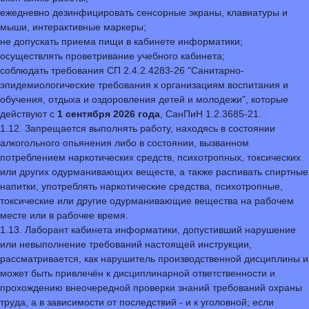
ежедневно дезинфицировать сенсорные экраны, клавиатуры и
мыши, интерактивные маркеры;
не допускать приема пищи в кабинете информатики;
осуществлять проветривание учебного кабинета;
соблюдать требования СП 2.4.2.4283-26 "Санитарно-
эпидемиологические требования к организациям воспитания и
обучения, отдыха и оздоровления детей и молодежи", которые
действуют с
1 сентября 2026 года
, СанПиН 1.2.3685-21.
1.12. Запрещается выполнять работу, находясь в состоянии
алкогольного опьянения либо в состоянии, вызванном
потреблением наркотических средств, психотропных, токсических
или других одурманивающих веществ, а также распивать спиртные
напитки, употреблять наркотические средства, психотропные,
токсические или другие одурманивающие вещества на рабочем
месте или в рабочее время.
1.13. Лаборант кабинета информатики, допустивший нарушение
или невыполнение требований настоящей инструкции,
рассматривается, как нарушитель производственной дисциплины и
может быть привлечён к дисциплинарной ответственности и
прохождению внеочередной проверки знаний требований охраны
труда, а в зависимости от последствий - и к уголовной; если