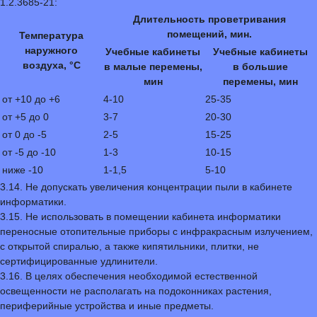
1.2.3685-21:
Длительность проветривания
помещений, мин.
Температура
наружного
Учебные кабинеты
Учебные кабинеты
воздуха, °С
в малые перемены,
в большие
мин
перемены, мин
от +10 до +6
4-10
25-35
от +5 до 0
3-7
20-30
от 0 до -5
2-5
15-25
от -5 до -10
1-3
10-15
ниже -10
1-1,5
5-10
3.14. Не допускать увеличения концентрации пыли в кабинете
информатики.
3.15. Не использовать в помещении кабинета информатики
переносные отопительные приборы с инфракрасным излучением,
с открытой спиралью, а также кипятильники, плитки, не
сертифицированные удлинители.
3.16. В целях обеспечения необходимой естественной
освещенности не располагать на подоконниках растения,
периферийные устройства и иные предметы.