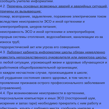
сообщить учителю информатики.
4.2.
Перечень основных возможных аварий и аварийных ситуаций,
причины их вызывающие:
пожар, возгорание, задымление, поражение электрическим током
вследствие неисправности ЭСО и иной оргтехники и
электроприборов, шнуров питания;
неисправность ЭСО и иной оргтехники и электроприборов;
прорыв системы отопления, водоснабжения, канализации из-за
износа труб;
террористический акт или угроза его совершения.
4.3.
Лаборант кабинета информатики школы обязан немедленно
известить непосредственного руководителя или директора школы:
о любой ситуации, угрожающей жизни и здоровью обучающихся и
работников общеобразовательной организации;
о каждом несчастном случае, произошедшем в школе;
об ухудшении состояния своего здоровья, в том числе о
проявлении признаков острого профессионального заболевания
(отравления).
4.4. При возникновении неисправности в оргтехнике,
персональном компьютере и иных ЭСО (посторонний шум,
искрение и запах гари) необходимо прекратить с ним работу и
обесточить, изъять с рабочего места, сообщить учителю и