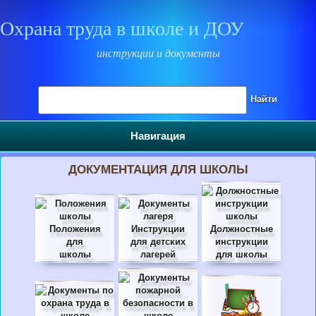
Охрана труда в школе и ДОУ
инструкции и документы
Поиск на сайте
Найти
Навигация
ДОКУМЕНТАЦИЯ ДЛЯ ШКОЛЫ
Положения
Инструкции
Должностные
для
для детских
инструкции
школы
лагерей
для школы