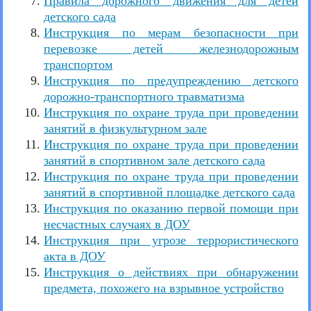
Правила дорожного движения для детей
детского сада
Инструкция по мерам безопасности при
перевозке детей железнодорожным
транспортом
Инструкция по предупреждению детского
дорожно-транспортного травматизма
Инструкция по охране труда при проведении
занятий в физкультурном зале
Инструкция по охране труда при проведении
занятий в спортивном зале детского сада
Инструкция по охране труда при проведении
занятий в спортивной площадке детского сада
Инструкция по оказанию первой помощи при
несчастных случаях в ДОУ
Инструкция при угрозе террористического
акта в ДОУ
Инструкция о действиях при обнаружении
предмета, похожего на взрывное устройство