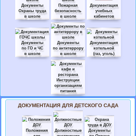
Документы
Пожарная
Документация
Охраны труда
безопасность
учебных
в школе
в школе
кабинетов
Документы
Документы
Документация
по ГО и ЧС
по антитеррору
котельной
в школе
в школе
(газ, уголь)
Инструкции
организациям
питания
ДОКУМЕНТАЦИЯ ДЛЯ ДЕТСКОГО САДА
Положения
Должностные
Документы
для
инструкции
по Охране