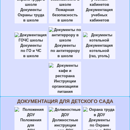
Документы
Пожарная
Документация
Охраны труда
безопасность
учебных
в школе
в школе
кабинетов
Документы
Документы
Документация
по ГО и ЧС
по антитеррору
котельной
в школе
в школе
(газ, уголь)
Инструкции
организациям
питания
ДОКУМЕНТАЦИЯ ДЛЯ ДЕТСКОГО САДА
Положения
Должностные
Документы
для
инструкции
по Охране