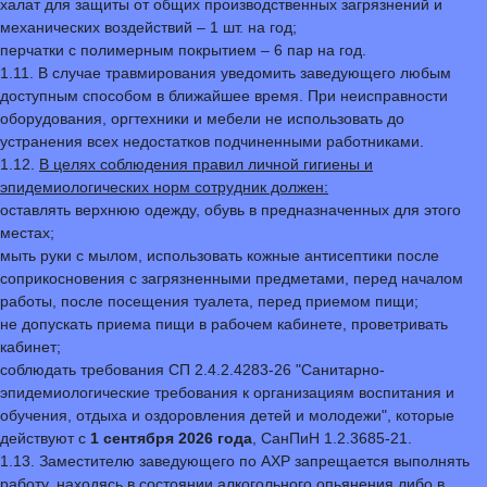
халат для защиты от общих производственных загрязнений и
механических воздействий – 1 шт. на год;
перчатки с полимерным покрытием – 6 пар на год.
1.11. В случае травмирования уведомить заведующего любым
доступным способом в ближайшее время. При неисправности
оборудования, оргтехники и мебели не использовать до
устранения всех недостатков подчиненными работниками.
1.12.
В целях соблюдения правил личной гигиены и
эпидемиологических норм сотрудник должен:
оставлять верхнюю одежду, обувь в предназначенных для этого
местах;
мыть руки с мылом, использовать кожные антисептики после
соприкосновения с загрязненными предметами, перед началом
работы, после посещения туалета, перед приемом пищи;
не допускать приема пищи в рабочем кабинете, проветривать
кабинет;
соблюдать требования СП 2.4.2.4283-26 "Санитарно-
эпидемиологические требования к организациям воспитания и
обучения, отдыха и оздоровления детей и молодежи", которые
действуют с
1 сентября 2026 года
, СанПиН 1.2.3685-21.
1.13. Заместителю заведующего по АХР запрещается выполнять
работу, находясь в состоянии алкогольного опьянения либо в