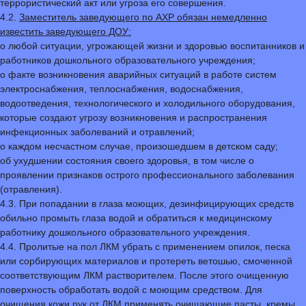
террористический акт или угроза его совершения.
4.2.
Заместитель заведующего по АХР обязан немедленно
известить заведующего ДОУ:
о любой ситуации, угрожающей жизни и здоровью воспитанников и
работников дошкольного образовательного учреждения;
о факте возникновения аварийных ситуаций в работе систем
электроснабжения, теплоснабжения, водоснабжения,
водоотведения, технологического и холодильного оборудования,
которые создают угрозу возникновения и распространения
инфекционных заболеваний и отравлений;
о каждом несчастном случае, произошедшем в детском саду;
об ухудшении состояния своего здоровья, в том числе о
проявлении признаков острого профессионального заболевания
(отравления).
4.3. При попадании в глаза моющих, дезинфицирующих средств
обильно промыть глаза водой и обратиться к медицинскому
работнику дошкольного образовательного учреждения.
4.4. Пролитые на пол ЛКМ убрать с применением опилок, песка
или сорбирующих материалов и протереть ветошью, смоченной
соответствующим ЛКМ растворителем. После этого очищенную
поверхность обработать водой с моющим средством. Для
очищения кожи рук от ЛКМ применять очищающие пасты, кремы,