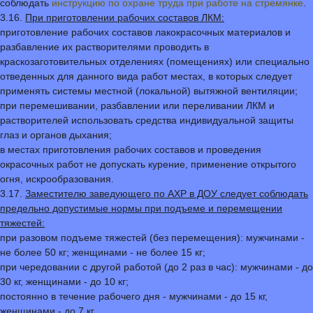
соблюдать
инструкцию по охране труда при работе на cтремянке
.
3.16.
При приготовлении рабочих составов ЛКМ:
приготовление рабочих составов лакокрасочных материалов и
разбавление их растворителями проводить в
краскозаготовительных отделениях (помещениях) или специально
отведенных для данного вида работ местах, в которых следует
применять системы местной (локальной) вытяжной вентиляции;
при перемешивании, разбавлении или переливании ЛКМ и
растворителей использовать средства индивидуальной защиты
глаз и органов дыхания;
в местах приготовления рабочих составов и проведения
окрасочных работ не допускать курение, применение открытого
огня, искрообразования.
3.17.
Заместителю заведующего по АХР в ДОУ следует соблюдать
предельно допустимые нормы при подъеме и перемещении
тяжестей:
при разовом подъеме тяжестей (без перемещения): мужчинами -
не более 50 кг; женщинами - не более 15 кг;
при чередовании с другой работой (до 2 раз в час): мужчинами - до
30 кг, женщинами - до 10 кг;
постоянно в течение рабочего дня - мужчинами - до 15 кг,
женщинами - до 7 кг.