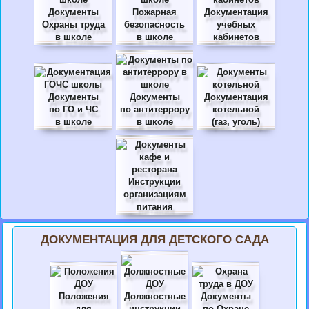
Документы
Пожарная
Документация
Охраны труда
безопасность
учебных
в школе
в школе
кабинетов
Документы
Документы
Документация
по ГО и ЧС
по антитеррору
котельной
в школе
в школе
(газ, уголь)
Инструкции
организациям
питания
ДОКУМЕНТАЦИЯ ДЛЯ ДЕТСКОГО САДА
Положения
Должностные
Документы
для
инструкции
по Охране