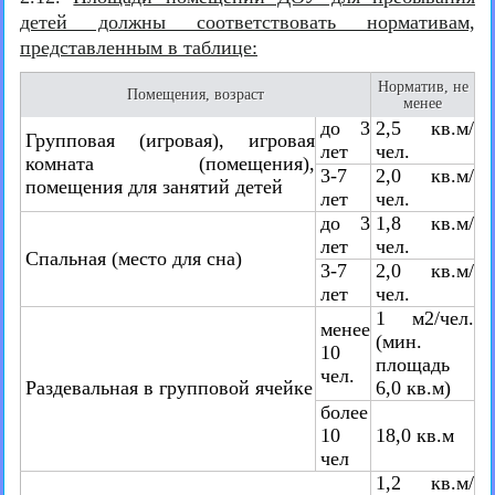
детей должны соответствовать нормативам,
представленным в таблице:
Норматив, не
Помещения, возраст
менее
до 3
2,5 кв.м/
Групповая (игровая), игровая
лет
чел.
комната (помещения),
3-7
2,0 кв.м/
помещения для занятий детей
лет
чел.
до 3
1,8 кв.м/
лет
чел.
Спальная (место для сна)
3-7
2,0 кв.м/
лет
чел.
1 м2/чел.
менее
(мин.
10
площадь
чел.
Раздевальная в групповой ячейке
6,0 кв.м)
более
10
18,0 кв.м
чел
1,2 кв.м/