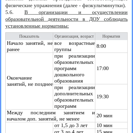
физические упражнения (далее - физкультминутки).
5.6.
В организации и осуществлении
образовательной деятельности в ДОУ соблюдать
установленные нормативы:
Показатель
Организация, возраст
Норматив
Начало занятий, не
все возрастные
8:00
ранее
группы
при реализации
образовательных
программ
17:00
дошкольного
Окончание
образования
занятий, не позднее
при реализации
дополнительных
19:30
образовательных
программ
Между последним занятием и
20 мин
началом доп. занятий, не менее
от 1,5 до 3 лет
10 мин
от 3 до 4 лет
15 мин