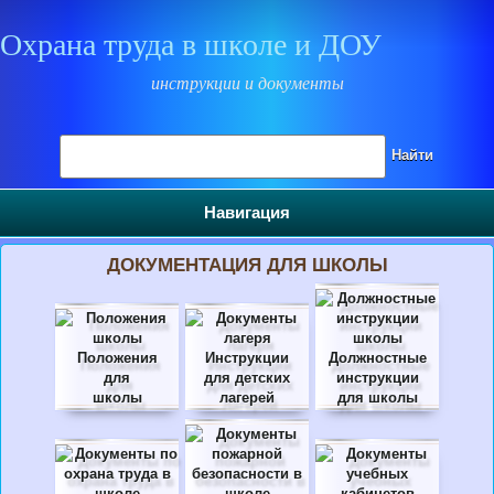
Охрана труда в школе и ДОУ
инструкции и документы
Поиск на сайте
Найти
Навигация
ДОКУМЕНТАЦИЯ ДЛЯ ШКОЛЫ
Положения
Инструкции
Должностные
для
для детских
инструкции
школы
лагерей
для школы