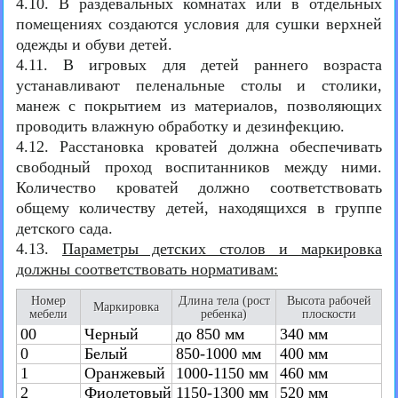
4.10. В раздевальных комнатах или в отдельных
помещениях создаются условия для сушки верхней
одежды и обуви детей.
4.11. В игровых для детей раннего возраста
устанавливают пеленальные столы и столики,
манеж с покрытием из материалов, позволяющих
проводить влажную обработку и дезинфекцию.
4.12. Расстановка кроватей должна обеспечивать
свободный проход воспитанников между ними.
Количество кроватей должно соответствовать
общему количеству детей, находящихся в группе
детского сада.
4.13.
Параметры детских столов и маркировка
должны соответствовать нормативам:
Номер
Длина тела (рост
Высота рабочей
Маркировка
мебели
ребенка)
плоскости
00
Черный
до 850 мм
340 мм
0
Белый
850-1000 мм
400 мм
1
Оранжевый
1000-1150 мм
460 мм
2
Фиолетовый
1150-1300 мм
520 мм