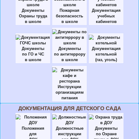
Документы
Пожарная
Документация
Охраны труда
безопасность
учебных
в школе
в школе
кабинетов
Документы
Документы
Документация
по ГО и ЧС
по антитеррору
котельной
в школе
в школе
(газ, уголь)
Инструкции
организациям
питания
ДОКУМЕНТАЦИЯ ДЛЯ ДЕТСКОГО САДА
Положения
Должностные
Документы
для
инструкции
по Охране