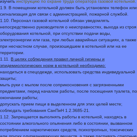
изучить
инструкцию по охране труда оператора газовой котельной
.
1.9. В помещении котельной должен быть установлен телефон или
сигнализация для связи с администрацией, пожарной службой.
1.10. Персонал газовой котельной обязан уведомлять
непосредственно руководителя о неисправностях, выхода из строя
оборудования котельной, при отсутствии подачи воды,
электроэнергии или газа, при любых аварийных ситуациях, а также
при несчастном случае, произошедшем в котельной или на ее
территории.
1.11.
В целях соблюдения правил личной гигиены и
эпидемиологических норм в котельной необходимо:
находиться в спецодежде, использовать средства индивидуальной
защиты;
мыть руки с мылом после соприкосновения с загрязненными
предметами, перед началом работы, после посещения туалета, по
окончании работы;
допускать прием пищи в выделенном для этих целей месте;
соблюдать требования СанПиН 1.2.3685-21.
1.12. Запрещается выполнять работы в котельной, находясь в
состоянии алкогольного опьянения либо в состоянии, вызванном
потреблением наркотических средств, психотропных, токсических
или других одурманивающих веществ, а также распивать спиртные