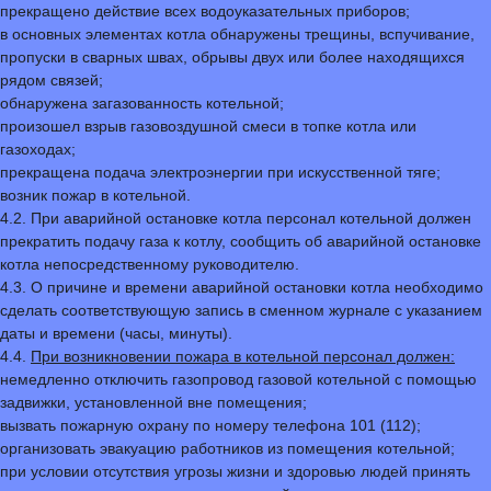
прекращено действие всех водоуказательных приборов;
в основных элементах котла обнаружены трещины, вспучивание,
пропуски в сварных швах, обрывы двух или более находящихся
рядом связей;
обнаружена загазованность котельной;
произошел взрыв газовоздушной смеси в топке котла или
газоходах;
прекращена подача электроэнергии при искусственной тяге;
возник пожар в котельной.
4.2. При аварийной остановке котла персонал котельной должен
прекратить подачу газа к котлу, сообщить об аварийной остановке
котла непосредственному руководителю.
4.3. О причине и времени аварийной остановки котла необходимо
сделать соответствующую запись в сменном журнале с указанием
даты и времени (часы, минуты).
4.4.
При возникновении пожара в котельной персонал должен:
немедленно отключить газопровод газовой котельной с помощью
задвижки, установленной вне помещения;
вызвать пожарную охрану по номеру телефона 101 (112);
организовать эвакуацию работников из помещения котельной;
при условии отсутствия угрозы жизни и здоровью людей принять