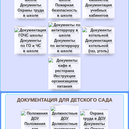
Документы
Пожарная
Документация
Охраны труда
безопасность
учебных
в школе
в школе
кабинетов
Документы
Документы
Документация
по ГО и ЧС
по антитеррору
котельной
в школе
в школе
(газ, уголь)
Инструкции
организациям
питания
ДОКУМЕНТАЦИЯ ДЛЯ ДЕТСКОГО САДА
Положения
Должностные
Документы
для
инструкции
по Охране