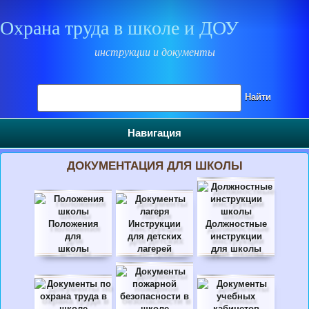
Охрана труда в школе и ДОУ
инструкции и документы
Поиск на сайте
Найти
Навигация
ДОКУМЕНТАЦИЯ ДЛЯ ШКОЛЫ
Положения
Инструкции
Должностные
для
для детских
инструкции
школы
лагерей
для школы