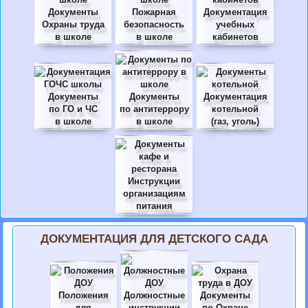
Документы
Пожарная
Документация
Охраны труда
безопасность
учебных
в школе
в школе
кабинетов
Документы
Документы
Документация
по ГО и ЧС
по антитеррору
котельной
в школе
в школе
(газ, уголь)
Инструкции
организациям
питания
ДОКУМЕНТАЦИЯ ДЛЯ ДЕТСКОГО САДА
Положения
Должностные
Документы
для
инструкции
по Охране