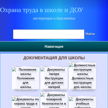
Охрана труда в школе и ДОУ
инструкции и документы
Поиск на сайте
Найти
Навигация
ДОКУМЕНТАЦИЯ ДЛЯ ШКОЛЫ
Положения
Инструкции
Должностные
для
для детских
инструкции
школы
лагерей
для школы