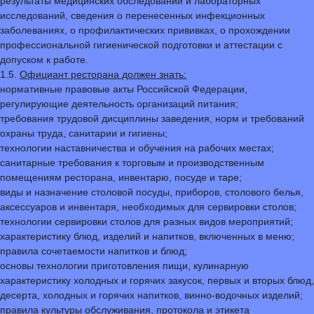
результаты медицинских обследований и лабораторных
исследований, сведения о перенесенных инфекционных
заболеваниях, о профилактических прививках, о прохождении
профессиональной гигиенической подготовки и аттестации с
допуском к работе.
1.5.
Официант ресторана должен знать:
нормативные правовые акты Российской Федерации,
регулирующие деятельность организаций питания;
требования трудовой дисциплины заведения, норм и требований
охраны труда, санитарии и гигиены;
технологии наставничества и обучения на рабочих местах;
санитарные требования к торговым и производственным
помещениям ресторана, инвентарю, посуде и таре;
виды и назначение столовой посуды, приборов, столового белья,
аксессуаров и инвентаря, необходимых для сервировки столов;
технологии сервировки столов для разных видов мероприятий;
характеристику блюд, изделий и напитков, включенных в меню;
правила сочетаемости напитков и блюд;
основы технологии приготовления пищи, кулинарную
характеристику холодных и горячих закусок, первых и вторых блюд,
десерта, холодных и горячих напитков, винно-водочных изделий;
правила культуры обслуживания, протокола и этикета