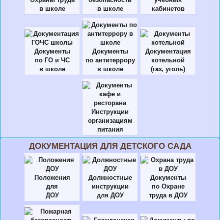
в школе
в школе
кабинетов
Документы
Документы
Документация
по ГО и ЧС
по антитеррору
котельной
в школе
в школе
(газ, уголь)
Инструкции
организациям
питания
ДОКУМЕНТАЦИЯ ДЛЯ ДЕТСКОГО САДА
Положения
Должностные
Документы
для
инструкции
по Охране
ДОУ
для ДОУ
труда в ДОУ