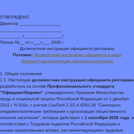
УТВЕРЖДЕНО
Директор _________________
__________________________
_________ /________________/
Приказ №__ от «___»___ 2026 г
Должностная инструкция официанта ресторана
Похожее:
Должностная инструкция официанта в кафе
Должностная инструкция официанта столовой
1. Общие положения
1.1. Настоящая
должностная инструкция официанта ресторана
разработана на основе
Профессионального стандарта
"Официант/бармен"
, утвержденного Приказом Министерства
труда и социальной защиты Российской Федерации от 1 декабря
2015 г. N 910н, с учетом СанПиН 2.3/2.4.4282-26 "Санитарно-
эпидемиологические требования к организации общественного
питания населения", которые действуют с
1 сентября 2026 года
, в
соответствии с Трудовым кодексом Российской Федерации и
иными нормативными актами, регламентирующими трудовые