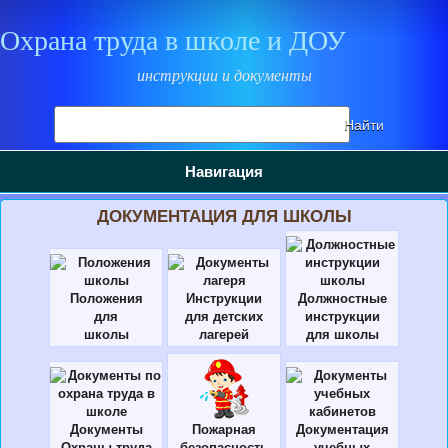
Охрана труда в школе и ДОУ
инструкции и документы
Поиск
Найти
на
сайте
Навигация
ДОКУМЕНТАЦИЯ ДЛЯ ШКОЛЫ
Положения
Инструкции
Должностные
для
для детских
инструкции
школы
лагерей
для школы
Документы
Пожарная
Документация
Охраны труда
безопасность
учебных