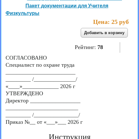
Пакет документации для Учителя
Физкультуры
Цена:
25 руб
Рейтинг:
78
СОГЛАСОВАНО
Специалист по охране труда
_________________________
_________ /_______________/
«____»_____________ 2026 г
УТВЕРЖДЕНО
Директор __________________
__________________________
_________ /________________/
Приказ №__ от «___»___ 2026 г
Инструкция