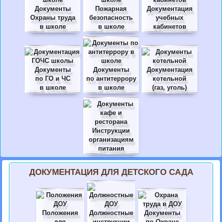
Документы
Пожарная
Документация
Охраны труда
безопасность
учебных
в школе
в школе
кабинетов
Документы
Документы
Документация
по ГО и ЧС
по антитеррору
котельной
в школе
в школе
(газ, уголь)
Инструкции
организациям
питания
ДОКУМЕНТАЦИЯ ДЛЯ ДЕТСКОГО САДА
Положения
Должностные
Документы
для
инструкции
по Охране