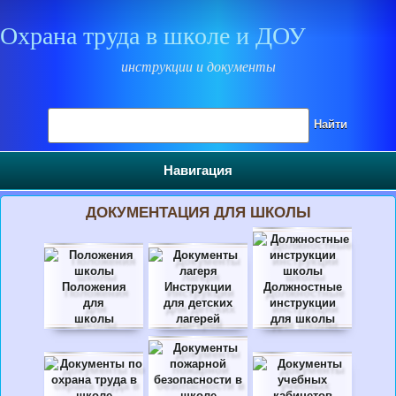
Охрана труда в школе и ДОУ
инструкции и документы
Поиск на сайте
Найти
Навигация
ДОКУМЕНТАЦИЯ ДЛЯ ШКОЛЫ
Положения
Инструкции
Должностные
для
для детских
инструкции
школы
лагерей
для школы