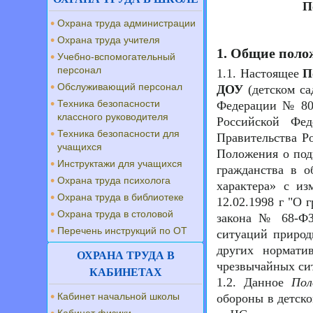
П
Охрана труда администрации
Охрана труда учителя
1. Общие пол
Учебно-вспомогательный
персонал
1.1. Настоящее
П
Обслуживающий персонал
ДОУ
(детском са
Техника безопасности
Федерации № 804
классного руководителя
Российской Фе
Техника безопасности для
Правительства Р
учащихся
Положения о под
Инструктажи для учащихся
гражданства в о
Охрана труда психолога
характера» с и
Охрана труда в библиотеке
12.02.1998 г "О 
Охрана труда в столовой
закона № 68-ФЗ
Перечень инструкций по ОТ
ситуаций природн
других нормати
ОХРАНА ТРУДА В
чрезвычайных си
КАБИНЕТАХ
1.2. Данное
Пол
Кабинет начальной школы
обороны в детско