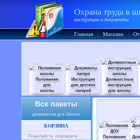
Охрана труда в 
инструкции и документы
Главная
Магазин
От
Положения
Инструкции
Должностные
для
для детских
инструкции
школы
лагерей
для школы
Все пакеты
документов для Школы
КОРЗИНА
Пожалуйста, подождите...
Положения
Дол