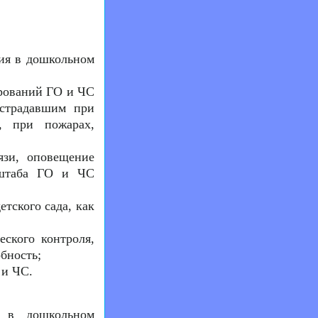
ния в дошкольном
ирований ГО и ЧС
страдавшим при
, при пожарах,
язи, оповещение
 штаба ГО и ЧС
тского сада, как
еского контроля,
бность;
 и ЧС.
 в дошкольном