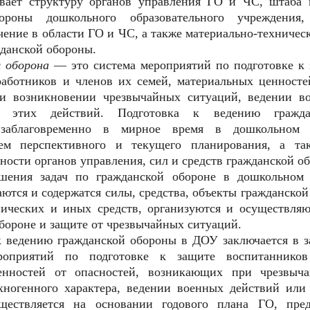
ивает структуру органов управления ГО и ЧС, штаба
ороны дошкольного образовательного учреждения, 
чение в области ГО и ЧС, а также материально-техничес
жданской обороны.
 оборона
— это система мероприятий по подготовке к 
работников и членов их семей, материальных ценносте
и возникновении чрезвычайных ситуаций, ведении в
е этих действий. Подготовка к ведению гражда
 заблаговременно в мирное время в дошкольном о
ем перспективного и текущего планирования, а та
ности органов управления, сил и средств гражданской о
ешения задач по гражданской обороне в дошкольном 
ются и содержатся силы, средства, объекты гражданской
нических и иных средств, организуются и осуществля
бороне и защите от чрезвычайных ситуаций.
 к ведению гражданской обороны в ДОУ заключается в 
роприятий по подготовке к защите воспитанников
енностей от опасностей, возникающих при чрезвыч
хногенного характера, ведении военных действий или
ществляется на основании годового плана ГО, пре