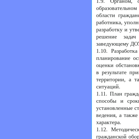
1.9. Органом,
образовательном
области гражда
работника, уполн
разработку и ут
решение задач
заведующему ДО
1.10. Разработк
планирование о
оценки обстанов
в результате пр
территории, а т
ситуаций.
1.11. План гражд
способы и срок
установленные ст
ведения, а такж
характера.
1.12. Методичес
гражданской обор