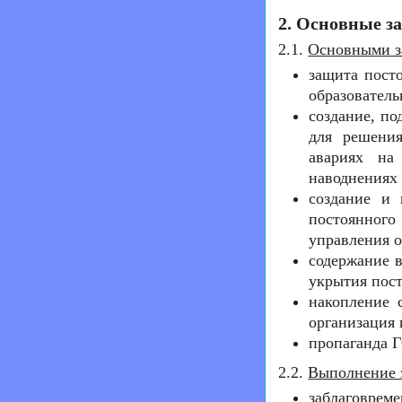
2. Основные з
2.1.
Основными з
защита пост
образовател
создание, п
для решени
авариях на
наводнениях 
создание и 
постоянног
управления о
содержание в
укрытия пост
накопление 
организация 
пропаганда 
2.2.
Выполнение з
заблаговр