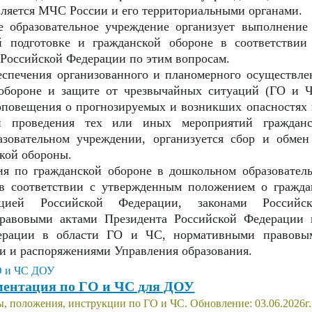
вляется МЧС России и его территориальными органами.
е образовательное учреждение организует выполнение
й подготовке и гражданской обороне в соответствии
 Российской Федерации по этим вопросам.
беспечения организованного и планомерного осуществл
обороне и защите от чрезвычайных ситуаций (ГО и Ч
оповещения о прогнозируемых и возникших опасностях 
ти проведения тех или иных мероприятий граждан
азовательном учреждении, организуется сбор и обме
ской обороны.
ия по гражданской обороне в дошкольном образовател
в соответствии с утвержденным положением о гражда
цией Российской Федерации, законами Российск
равовыми актами Президента Российской Федерации 
дерации в области ГО и ЧС, нормативными правов
ми и распоряжениями Управления образования.
ентация по ГО и ЧС для ДОУ
ы, положения, инструкции по ГО и ЧС. Обновление: 03.06.2026г.