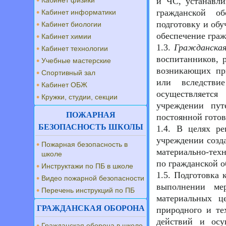
Кабинет физики
и ЧС, устанавл
гражданской об
Кабинет информатики
подготовку и обу
Кабинет биологии
обеспечение гра
Кабинет химии
1.3.
Гражданская
Кабинет технологии
воспитанников, 
Учебные мастерские
возникающих пр
Спортивный зал
или вследстви
Кабинет ОБЖ
осуществляется
Кружки, студии, секции
учреждении пут
ПОЖАРНАЯ
постоянной готов
БЕЗОПАСНОСТЬ ШКОЛЫ
1.4. В целях р
учреждении созда
Пожарная безопасность в
материально-тех
школе
по гражданской о
Инструктажи по ПБ в школе
1.5. Подготовка
Видео пожарной безопасности
выполнении ме
Перечень инструкций по ПБ
материальных ц
ГРАЖДАНСКАЯ ОБОРОНА
природного и те
действий и осу
Гражданская оборона в школе