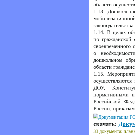
области осущест
1.13. Дошкольно
мобилизационно
законодательства
1.14. В целях о
по гражданской 
своевременного 
о необходимос
дошкольном обр
области граждан
1.15. Мероприят
осуществляются 
ДОУ, Конститу
нормативными п
Российской Фе
России, приказа
скачать:
Докум
33 документа: план