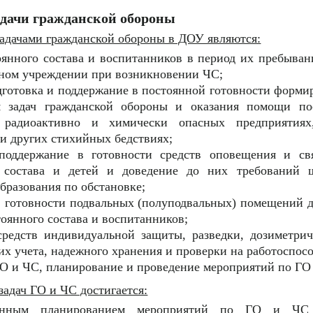
адачи гражданской обороны
адачами гражданской обороны в ДОУ являются:
оянного состава и воспитанников в период их пребыва
ьном учреждении при возникновении ЧС;
одготовка и поддержание в постоянной готовности форм
я задач гражданской обороны и оказания помощи по
 радиоактивно и химически опасных предприятиях
и других стихийных бедствиях;
поддержание в готовности средств оповещения и св
о состава и детей и доведение до них требований
бразования по обстановке;
 готовности подвальных (полуподвальных) помещений де
оянного состава и воспитанников;
средств индивидуальной защиты, разведки, дозиметрич
их учета, надежного хранения и проверки на работоспосо
ГО и ЧС, планирование и проведение мероприятий по ГО
адач ГО и ЧС достигается:
еменным планированием мероприятий по ГО и ЧС