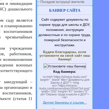
Посадові інструкції вчителів
ния и ликвидации
ЧС) дошкольного
БАННЕР САЙТА
Сайт содержит документы по
м саду является
охране труда для школы и ДОУ,
ю и планированию
положения, инструкции
 воспитанников
должностные и по охране труда,
и чрезвычайных
пожарной безопасности и
инструктажи.
ном учреждении
Будем благодарны, если
в, работников,
установите на свой сайт наш
и возникновении
баннер!
ведении военных
соответствующего
Код баннера:
<a href="https://ohrana-tryda.com"
target="_blank" title="Документы для
ет заведующий –
школы и ДОУ"> <img
src="https://ohrana-
за организацию и
tryda.com/banners/ban200x67b4.png"
width="200" height="67" border="0"
воспитанников,
alt="Охрана труда в школе и ДОУ">
</a>
ъекте (статья 11
Другие баннеры и ссылки...