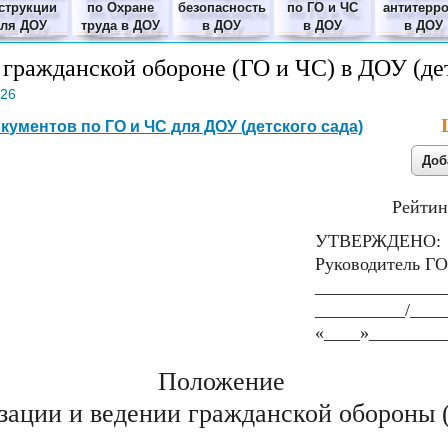
струкции
по Охране
безопасность
по ГО и ЧС
антитерр
для ДОУ
труда в ДОУ
в ДОУ
в ДОУ
в ДОУ
гражданской обороне (ГО и ЧС) в ДОУ (де
026
кументов по ГО и ЧС для ДОУ (детского сада)
Рейтин
УТВЕРЖДЕНО:
Руководитель ГО
______________
__________/____
«____»_________
Положение
зации и ведении гражданской обороны 