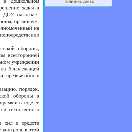
й в дошкольном
Политика сайта
решение задач в
й ДОУ назначает
роны, организует
полномоченный на
епосредственно
анской обороны,
ом всесторонней
льном учреждении
 на близлежащей
 и чрезвычайных
изацию, порядок,
ской обороны в
время и в ходе ее
о и техногенного
и сил и средств
 контроль в этой