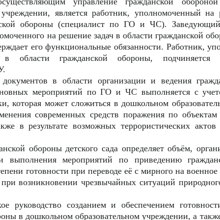
 осуществляющим управление гражданской обороно
 учреждении, является работник, уполномоченный на 
нской обороны (специалист по ГО и ЧС). Заведующи
омоченного на решение задач в области гражданской обо
верждает его функциональные обязанности. Работник, у
 в области гражданской обороны, подчиняется н
У.
а документов в области организации и ведения гражд
сновных мероприятий по ГО и ЧС выполняется с учет
ки, которая может сложиться в дошкольном образовате
именения современных средств поражения по объектам
акже в результате возможных террористических актов
анской обороны детского сада определяет объём, орган
и выполнения мероприятий по приведению граждан
епени готовности при переводе её с мирного на военное 
е при возникновении чрезвычайных ситуаций природног
кое руководство созданием и обеспечением готовност
оны в дошкольном образовательном учреждении, а также