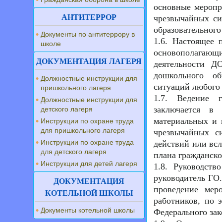
основные меропр
АНТИТЕРРОР
чрезвычайных си
образовательного
Документы по антитеррору в
1.6. Настоящее 
школе
основополагающи
ДОКУМЕНТАЦИЯ ЛАГЕРЯ
деятельности Д
дошкольного об
Должностные инструкции для
ситуаций любого 
пришкольного лагеря
1.7. Ведение 
Должностные инструкции для
заключается в
детского лагеря
материальных и 
Инструкции по охране труда
для пришкольного лагеря
чрезвычайных с
Инструкции по охране труда
действий или всл
для детского лагеря
плана гражданск
Инструкции для детей лагеря
1.8. Руководст
руководитель ГО.
ДОКУМЕНТАЦИЯ
проведение мер
КОТЕЛЬНОЙ ШКОЛЫ
работников, по 
Документы котельной школы
Федерального зак