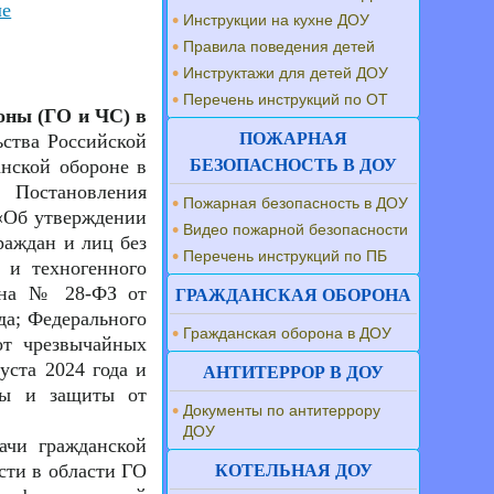
ле
Инструкции на кухне ДОУ
Правила поведения детей
Инструктажи для детей ДОУ
Перечень инструкций по ОТ
оны (ГО и ЧС) в
ПОЖАРНАЯ
ьства Российской
нской обороне в
БЕЗОПАСНОСТЬ В ДОУ
 Постановления
Пожарная безопасность в ДОУ
 «Об утверждении
Видео пожарной безопасности
раждан и лиц без
Перечень инструкций по ПБ
 и техногенного
кона № 28-ФЗ от
ГРАЖДАНСКАЯ ОБОРОНА
да; Федерального
Гражданская оборона в ДОУ
от чрезвычайных
уста 2024 года и
АНТИТЕРРОР В ДОУ
ны и защиты от
Документы по антитеррору
ДОУ
ачи гражданской
сти в области ГО
КОТЕЛЬНАЯ ДОУ