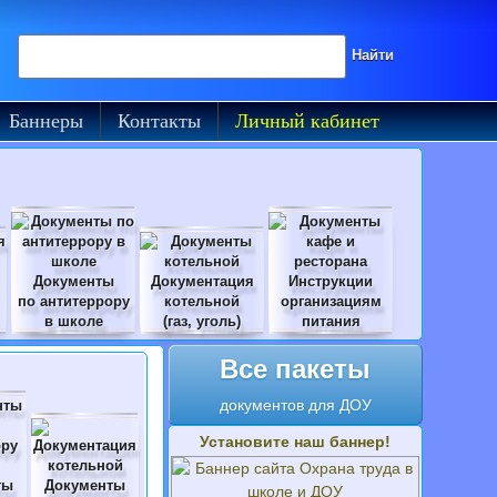
Поиск на сайте
Найти
Баннеры
Контакты
Личный кабинет
Документы
Документация
Инструкции
по антитеррору
котельной
организациям
в школе
(газ, уголь)
питания
Все пакеты
документов для ДОУ
Установите наш баннер!
ты
Документы