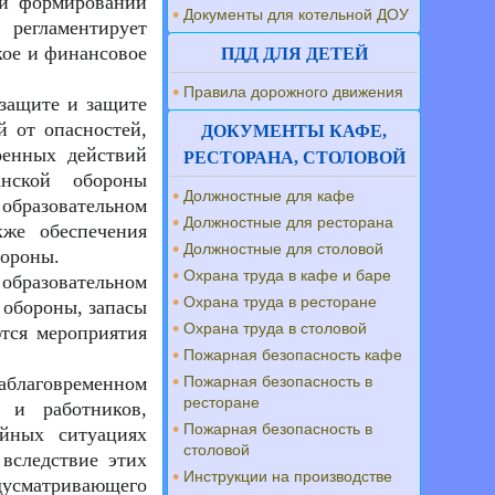
 и формирований
Документы для котельной ДОУ
регламентирует
кое и финансовое
ПДД ДЛЯ ДЕТЕЙ
Правила дорожного движения
защите и защите
й от опасностей,
ДОКУМЕНТЫ КАФЕ,
оенных действий
РЕСТОРАНА, СТОЛОВОЙ
нской обороны
Должностные для кафе
бразовательном
Должностные для ресторана
кже обеспечения
Должностные для столовой
бороны.
Охрана труда в кафе и баре
образовательном
Охрана труда в ресторане
 обороны, запасы
Охрана труда в столовой
ются мероприятия
Пожарная безопасность кафе
заблаговременном
Пожарная безопасность в
ресторане
 и работников,
Пожарная безопасность в
айных ситуациях
столовой
 вследствие этих
Инструкции на производстве
дусматривающего