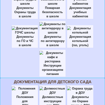
Документы
Пожарная
Документация
Охраны труда
безопасность
учебных
в школе
в школе
кабинетов
Документы
Документы
Документация
по ГО и ЧС
по антитеррору
котельной
в школе
в школе
(газ, уголь)
Инструкции
организациям
питания
ДОКУМЕНТАЦИЯ ДЛЯ ДЕТСКОГО САДА
Положения
Должностные
Документы
для
инструкции
по Охране