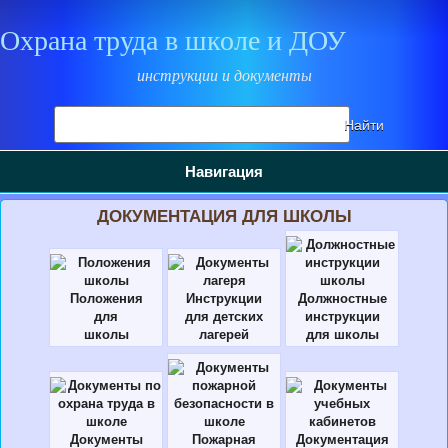
Охрана труда в школе и ДОУ
инструкции и документы
Поиск
Найти
на
сайте
Навигация
ДОКУМЕНТАЦИЯ ДЛЯ ШКОЛЫ
Положения
Инструкции
Должностные
для
для детских
инструкции
школы
лагерей
для школы
Документы
Пожарная
Документация