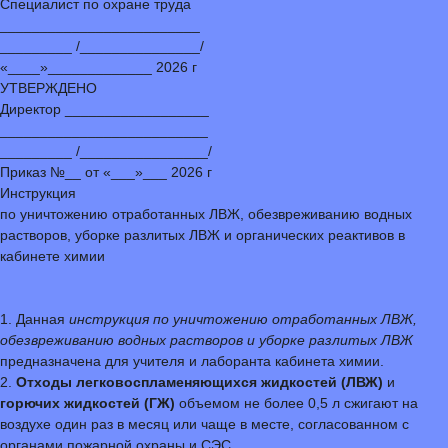
Специалист по охране труда
_________________________
_________ /_______________/
«____»_____________ 2026 г
УТВЕРЖДЕНО
Директор __________________
__________________________
_________ /________________/
Приказ №__ от «___»___ 2026 г
Инструкция
по уничтожению отработанных ЛВЖ, обезвреживанию водных
растворов, уборке разлитых ЛВЖ и органических реактивов в
кабинете химии
1. Данная
инструкция по уничтожению отработанных ЛВЖ,
обезвреживанию водных растворов и уборке разлитых ЛВЖ
предназначена для учителя и лаборанта кабинета химии.
2.
Отходы легковоспламеняющихся жидкостей (ЛВЖ)
и
горючих жидкостей (ГЖ)
объемом не более 0,5 л сжигают на
воздухе один раз в месяц или чаще в месте, согласованном с
органами пожарной охраны и СЭС.