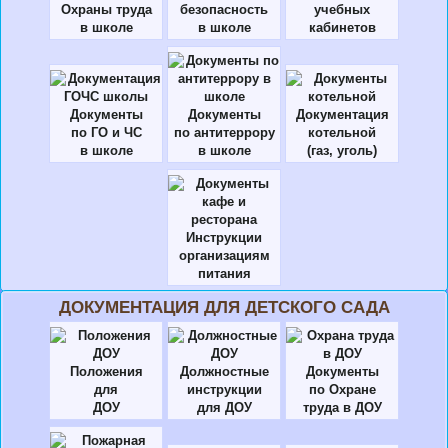
Охраны труда
безопасность
учебных
в школе
в школе
кабинетов
Документы
Документы
Документация
по ГО и ЧС
по антитеррору
котельной
в школе
в школе
(газ, уголь)
Инструкции
организациям
питания
ДОКУМЕНТАЦИЯ ДЛЯ ДЕТСКОГО САДА
Положения
Должностные
Документы
для
инструкции
по Охране
ДОУ
для ДОУ
труда в ДОУ