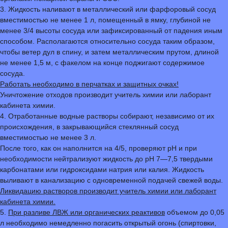
3. Жидкость наливают в металлический или фарфоровый сосуд
вместимостью не менее 1 л, помещенный в ямку, глубиной не
менее 3/4 высоты сосуда или зафиксированный от падения иным
способом. Располагаются относительно сосуда таким образом,
чтобы ветер дул в спину, и затем металлическим прутом, длиной
не менее 1,5 м, с факелом на конце поджигают содержимое
сосуда.
Работать необходимо в перчатках и защитных очках!
Уничтожение отходов производит учитель химии или лаборант
кабинета химии.
4. Отработанные водные растворы собирают, независимо от их
происхождения, в закрывающийся стеклянный сосуд
вместимостью не менее 3 л.
После того, как он наполнится на 4/5, проверяют рН и при
необходимости нейтрализуют жидкость до рН 7—7,5 твердыми
карбонатами или гидроксидами натрия или калия. Жидкость
выливают в канализацию с одновременной подачей свежей воды.
Ликвидацию растворов производит учитель химии или лаборант
кабинета химии.
5.
При разливе ЛВЖ или органических реактивов
объемом до 0,05
л необходимо немедленно погасить открытый огонь (спиртовки,