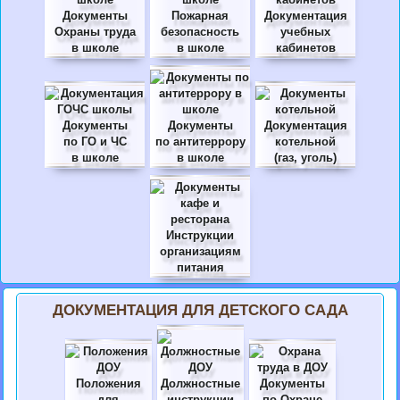
Документы
Пожарная
Документация
Охраны труда
безопасность
учебных
в школе
в школе
кабинетов
Документы
Документы
Документация
по ГО и ЧС
по антитеррору
котельной
в школе
в школе
(газ, уголь)
Инструкции
организациям
питания
ДОКУМЕНТАЦИЯ ДЛЯ ДЕТСКОГО САДА
Положения
Должностные
Документы
для
инструкции
по Охране