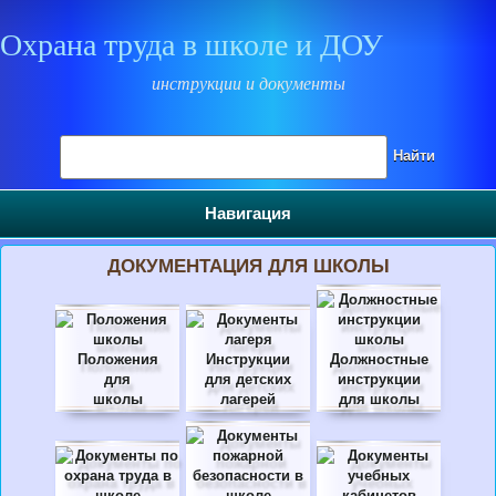
Охрана труда в школе и ДОУ
инструкции и документы
Поиск на сайте
Найти
Навигация
ДОКУМЕНТАЦИЯ ДЛЯ ШКОЛЫ
Положения
Инструкции
Должностные
для
для детских
инструкции
школы
лагерей
для школы