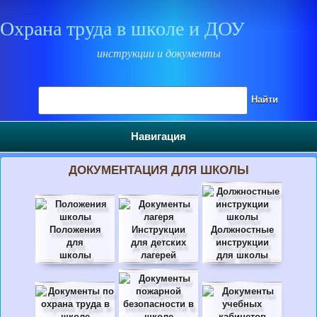
Охрана труда в школе и ДОУ
инструкции и документы
Поиск на сайте
Найти
Навигация
ДОКУМЕНТАЦИЯ ДЛЯ ШКОЛЫ
Положения
Инструкции
Должностные
для
для детских
инструкции
школы
лагерей
для школы