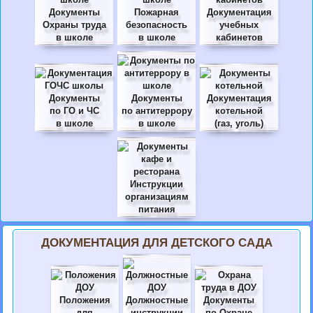
Документы
Пожарная
Документация
Охраны труда
безопасность
учебных
в школе
в школе
кабинетов
Документы
Документы
Документация
по ГО и ЧС
по антитеррору
котельной
в школе
в школе
(газ, уголь)
Инструкции
организациям
питания
ДОКУМЕНТАЦИЯ ДЛЯ ДЕТСКОГО САДА
Положения
Должностные
Документы
для
инструкции
по Охране