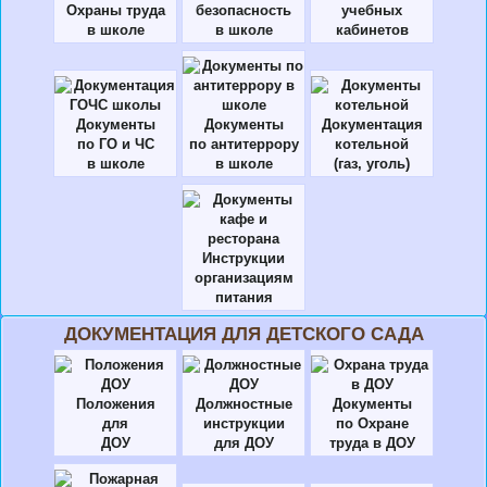
Охраны труда
безопасность
учебных
в школе
в школе
кабинетов
Документы
Документы
Документация
по ГО и ЧС
по антитеррору
котельной
в школе
в школе
(газ, уголь)
Инструкции
организациям
питания
ДОКУМЕНТАЦИЯ ДЛЯ ДЕТСКОГО САДА
Положения
Должностные
Документы
для
инструкции
по Охране
ДОУ
для ДОУ
труда в ДОУ