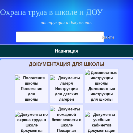
Охрана труда в школе и ДОУ
инструкции и документы
Поиск
Найти
на
сайте
Навигация
ДОКУМЕНТАЦИЯ ДЛЯ ШКОЛЫ
Положения
Инструкции
Должностные
для
для детских
инструкции
школы
лагерей
для школы
Документы
Пожарная
Документация