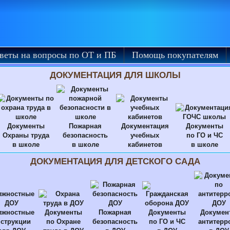
веты на вопросы по ОТ и ПБ
Помощь покупателям
ДОКУМЕНТАЦИЯ ДЛЯ ШКОЛЫ
Документы
Пожарная
Документация
Документы
Охраны труда
безопасность
учебных
по ГО и ЧС
в школе
в школе
кабинетов
в школе
ДОКУМЕНТАЦИЯ ДЛЯ ДЕТСКОГО САДА
лжностные
Документы
Пожарная
Документы
Докумен
струкции
по Охране
безопасность
по ГО и ЧС
антитерр