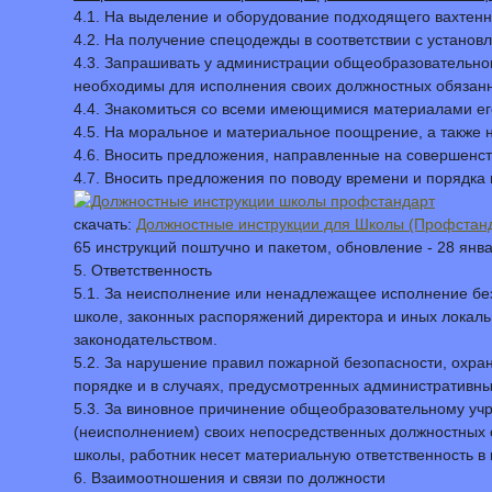
4.1. На выделение и оборудование подходящего вахтен
4.2. На получение спецодежды в соответствии с устано
4.3. Запрашивать у администрации общеобразовательно
необходимы для исполнения своих должностных обязанн
4.4. Знакомиться со всеми имеющимися материалами его 
4.5. На моральное и материальное поощрение, а также н
4.6. Вносить предложения, направленные на совершенс
4.7. Вносить предложения по поводу времени и порядка 
скачать:
Должностные инструкции для Школы (Профстан
65 инструкций поштучно и пакетом, обновление - 28 янв
5. Ответственность
5.1. За неисполнение или ненадлежащее исполнение без
школе, законных распоряжений директора и иных локаль
законодательством.
5.2. За нарушение правил пожарной безопасности, охран
порядке и в случаях, предусмотренных административны
5.3. За виновное причинение общеобразовательному учр
(неисполнением) своих непосредственных должностных 
школы, работник несет материальную ответственность в 
6. Взаимоотношения и связи по должности