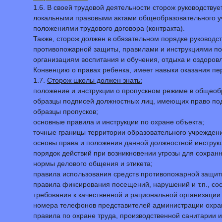
1.6. В своей трудовой деятельности сторож руководств
локальными правовыми актами общеобразовательного уч
положениями трудового договора (контракта).
Также, сторож должен в обязательном порядке руководс
противопожарной защиты, правилами и инструкциями по 
организациям воспитания и обучения, отдыха и оздоров
Конвенцию о правах ребенка, имеет навыки оказания п
1.7.
Сторож школы должен знать:
положение и инструкции о пропускном режиме в общеоб
образцы подписей должностных лиц, имеющих право под
образцы пропусков;
основные правила и инструкции по охране объекта;
точные границы территории образовательного учрежден
основы права и положения данной должностной инструкц
порядок действий при возникновении угрозы для сохран
нормы делового общения и этикета;
правила использования средств противопожарной защит
правила фиксирования посещений, нарушений и т.п., сос
требования к качественной и рациональной организации
номера телефонов представителей администрации охран
правила по охране труда, производственной санитарии 