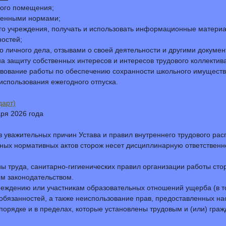
ного помещения;
вленными нормами;
го учреждения, получать и использовать информационные матери
остей;
личного дела, отзывами о своей деятельности и другими документ
а защиту собственных интересов и интересов трудового коллектива
твование работы по обеспечению сохранности школьного имуществ
использования ежегодного отпуска.
дарт)
аря 2026 года
 уважительных причин Устава и правил внутреннего трудового рас
ных нормативных актов сторож несет дисциплинарную ответственн
ы труда, санитарно-гигиенических правил организации работы сто
м законодательством.
еждению или участникам образовательных отношений ущерба (в то
обязанностей, а также неиспользование прав, предоставленных на
порядке и в пределах, которые установлены трудовым и (или) гра