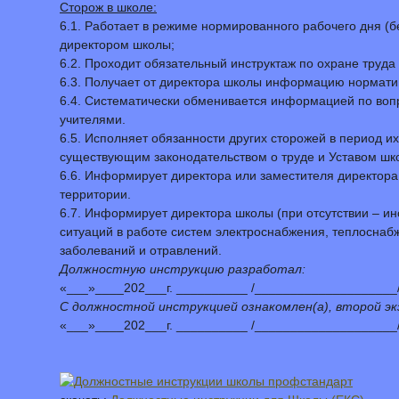
Сторож в школе:
6.1. Работает в режиме нормированного рабочего дня (б
директором школы;
6.2. Проходит обязательный инструктаж по охране труда
6.3. Получает от директора школы информацию норматив
6.4. Систематически обменивается информацией по вопр
учителями.
6.5. Исполняет обязанности других сторожей в период их
существующим законодательством о труде и Уставом шко
6.6. Информирует директора или заместителя директора
территории.
6.7. Информирует директора школы (при отсутствии – 
ситуаций в работе систем электроснабжения, теплоснаб
заболеваний и отравлений.
Должностную инструкцию разработал:
«___»____202___г. __________ /____________________
С должностной инструкцией ознакомлен(а), второй экз
«___»____202___г. __________ /____________________