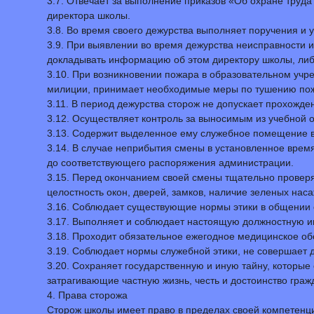
3.7. Отвечает за выполнение приказов «Об охране труд
директора школы.
3.8. Во время своего дежурства выполняет поручения и 
3.9. При выявлении во время дежурства неисправности 
докладывать информацию об этом директору школы, либ
3.10. При возникновении пожара в образовательном учр
милиции, принимает необходимые меры по тушению по
3.11. В период дежурства сторож не допускает прохожде
3.12. Осуществляет контроль за выносимым из учебной 
3.13. Содержит выделенное ему служебное помещение 
3.14. В случае неприбытия смены в установленное врем
до соответствующего распоряжения администрации.
3.15. Перед окончанием своей смены тщательно проверя
целостность окон, дверей, замков, наличие зеленых на
3.16. Соблюдает существующие нормы этики в общении 
3.17. Выполняет и соблюдает настоящую должностную ин
3.18. Проходит обязательное ежегодное медицинское об
3.19. Соблюдает нормы служебной этики, не совершает д
3.20. Сохраняет государственную и иную тайну, которые
затрагивающие частную жизнь, честь и достоинство граж
4. Права сторожа
Сторож школы имеет право в пределах своей компетенц