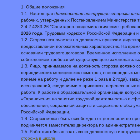
1. Общие положения
1.1. Настоящая
должностная инструкция сторожа шко
рабочих, утвержденных Постановлением Министерства тру
2.4.2.4283-26 "Санитарно-эпидемиологические требован
2026 года
, Трудовым кодексом Российской Федерации 
1.2. Сторож назначается на должность приказом директ
предоставлении положительных характеристик. На время
основании трудового договора. Временное исполнение об
соблюдением требований существующего законодательст
1.3. Лицо, принимаемое на должность сторожа должно с
периодических медицинских осмотров, внеочередных мед
приеме на работу и далее не реже 1 раза в 2 года), ва
исследований, сведениями о прививках, перенесенных и
работе. К работе в образовательной организации допус
«Ограничения на занятие трудовой деятельностью в сфе
обеспечения, социальной защиты и социального обслужи
Российской Федерации.
1.4. Сторож может быть освобожден от должности по пр
подчиняется заместителю директора по административно
1.5. Работник обязан знать свою должностную инструкци
сторожа в школе
.