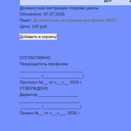
ДОУ
Должностная инструкция сторожа школы
Обновлено:
07.07.2026
Пакет:
Должностные инструкции для Школы (ЕКС)
Цена:
100 руб
СОГЛАСОВАНО
Председатель профкома
___________________________
_________ /_________________/
Протокол №__ от «__»__ 2026 г
УТВЕРЖДЕНО
Директор _________________
__________________________
_________ /________________/
Приказ №__ от «__»___ 2026 г