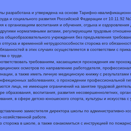
лы
разработана и утверждена на основе Тарифно-квалификацион
да и социального развития Российской Федерации от 10.11.92 №31 
ия к организациям воспитания и обучения, отдыха и оздоровления 
и другими нормативными актами, регулирующим трудовые отношени
ора общеобразовательного учреждения без предъявления требован
 отпуска и временной нетрудоспособности сторожа его обязанности
язанностей в этих случаях осуществляется в соответствии с прика
ва о труде.
оответствовать требованиям, касающимся прохождения им прохожд
ицинских осмотров по направлению работодателя, профессиональн
кцинации, а также иметь личную медицинскую книжку с результатам
нфекционных заболеваниях, о прохождении профессиональной гиги
каются лица, не имеющее ограничений на занятие трудовой деятель
ре образования, воспитания, развития несовершеннолетних, орган
вания, в сфере детско-юношеского спорта, культуры и искусства с
едставлению заместителя директора школы по административно-хо
-хозяйственной работе.
ю сторожа в школе, а также ознакомиться с инструкцией по пожарн