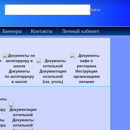
Поиск
Найти
на
сайте
Баннеры
Контакты
Личный кабинет
Документы
Документация
Инструкции
по антитеррору
котельной
организациям
в школе
(газ, уголь)
питания
ты
Документы
ора
котельной