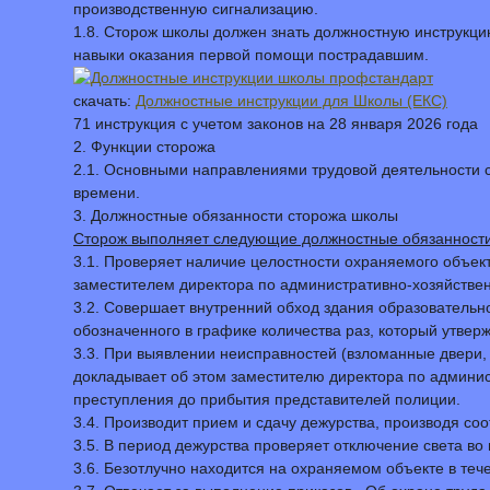
производственную сигнализацию.
1.8. Сторож школы должен знать должностную инструкци
навыки оказания первой помощи пострадавшим.
скачать:
Должностные инструкции для Школы (ЕКС)
71 инструкция с учетом законов на 28 января 2026 года
2. Функции сторожа
2.1. Основными направлениями трудовой деятельности 
времени.
3. Должностные обязанности сторожа школы
Сторож выполняет следующие должностные обязанности
3.1. Проверяет наличие целостности охраняемого объект
заместителем директора по административно-хозяйствен
3.2. Совершает внутренний обход здания образовательн
обозначенного в графике количества раз, который утвер
3.3. При выявлении неисправностей (взломанные двери, о
докладывает об этом заместителю директора по админи
преступления до прибытия представителей полиции.
3.4. Производит прием и сдачу дежурства, производя со
3.5. В период дежурства проверяет отключение света в
3.6. Безотлучно находится на охраняемом объекте в теч