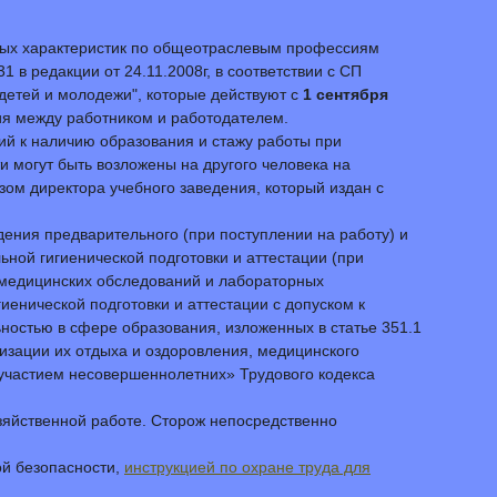
ных характеристик по общеотраслевым профессиям
в редакции от 24.11.2008г, в соответствии с СП
детей и молодежи", которые действуют с
1 сентября
я между работником и работодателем.
ий к наличию образования и стажу работы при
 могут быть возложены на другого человека на
зом директора учебного заведения, который издан с
ения предварительного (при поступлении на работу) и
ой гигиенической подготовки и аттестации (при
и медицинских обследований и лабораторных
енической подготовки и аттестации с допуском к
ностью в сфере образования, изложенных в статье 351.1
изации их отдыха и оздоровления, медицинского
 участием несовершеннолетних» Трудового кодекса
зяйственной работе. Сторож непосредственно
ой безопасности,
инструкцией по охране труда для