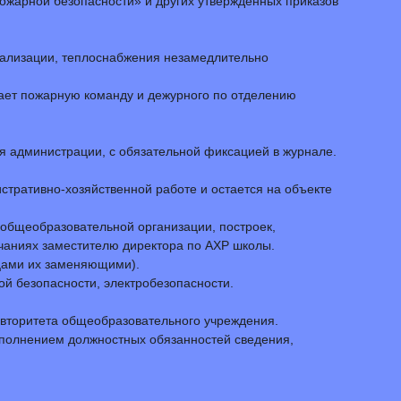
пожарной безопасности» и других утвержденных приказов
анализации, теплоснабжения незамедлительно
щает пожарную команду и дежурного по отделению
ия администрации, с обязательной фиксацией в журнале.
стративно-хозяйственной работе и остается на объекте
 общеобразовательной организации, построек,
ечаниях заместителю директора по АХР школы.
ицами их заменяющими).
й безопасности, электробезопасности.
 авторитета общеобразовательного учреждения.
исполнением должностных обязанностей сведения,