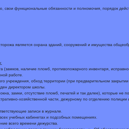
ю, свои функциональные обязанности и полномочия, порядок дейс
сторожа является охрана зданий, сооружений и имущества общеоб
:
а (замков, наличие пломб, противопожарного инвентаря, исправно
ной работе.
ого учреждения, обход территории (при предварительном закрытии
жден директором школы.
кна, замки, отсутствие пломб, печатей и так далее), которые не п
стративно-хозяйственной части, дежурному по отделению полиции
ответствующие записи в журнале.
о всех учебных кабинетах и подсобных помещениях.
ение всего времени дежурства.