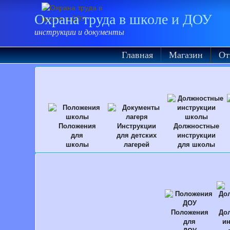
Охрана труда в школе и ДОУ
инструкции и документы
Главная
Магазин
От
Положения
Инструкции
Должностные
для
для детских
инструкции
школы
лагерей
для школы
Положения
До
для
ин