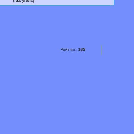
(газ, уголь)
Рейтинг:
165