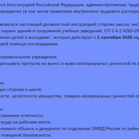
уется Конституцией Российской Федерации, административным, труд
реждения (в том числе правилами внутреннего трудового распоря
твоваться настоящей должностной инструкцией сторожа школы, инс
охране зданий и сооружений учебных заведений, СП 2.4.2.4283-2
ления детей и молодежи", которые действуют с
1 сентября 2026 го
ервой помощи пострадавшим.
разовательном учреждении;
писывать пропуска на вынос и вывоз материальных ценностей из 
ия;
ии сторожа в школе;
ности, целостности имущества, товарно-материальных ценностей 
ы;
тавления отчетности;
 труда на рабочем месте;
яемого объекта и дежурного по отделению ОМВД России по району
и пожарной безопасности;