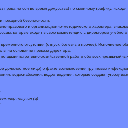
ез права на сон во время дежурства) по сменному графику, исходя
 и пожарной безопасности;
но-правового и организационно-методического характера, знаком
осам, которые входят в свою компетенцию с директором учебного
 временного отсутствия (отпуск, болезнь и прочее). Исполнение об
лы на основании приказа директора.
 по административно-хозяйственной работе обо всех чрезвычайных
иное должностное лицо) о факте возникновения групповых инфекци
жения, водоснабжения, водоотведения, которые создают угрозу в
/
емпляр получил (а)
/