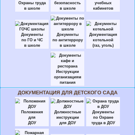
Охраны труда
безопасность
учебных
в школе
в школе
кабинетов
Документы
Документы
Документация
по ГО и ЧС
по антитеррору
котельной
в школе
в школе
(газ, уголь)
Инструкции
организациям
питания
ДОКУМЕНТАЦИЯ ДЛЯ ДЕТСКОГО САДА
Положения
Должностные
Документы
для
инструкции
по Охране
ДОУ
для ДОУ
труда в ДОУ