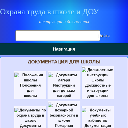
Охрана труда в школе и ДОУ
инструкции и документы
Поиск
Найти
на
сайте
Навигация
ДОКУМЕНТАЦИЯ ДЛЯ ШКОЛЫ
Положения
Инструкции
Должностные
для
для детских
инструкции
школы
лагерей
для школы
Документы
Пожарная
Документация