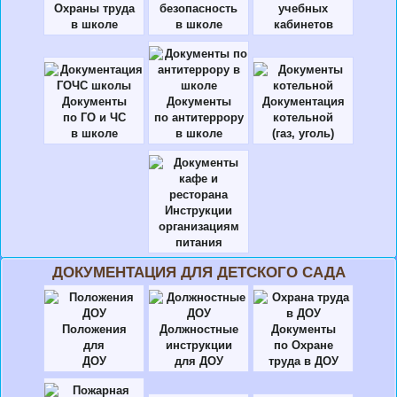
Охраны труда
безопасность
учебных
в школе
в школе
кабинетов
Документы
Документы
Документация
по ГО и ЧС
по антитеррору
котельной
в школе
в школе
(газ, уголь)
Инструкции
организациям
питания
ДОКУМЕНТАЦИЯ ДЛЯ ДЕТСКОГО САДА
Положения
Должностные
Документы
для
инструкции
по Охране
ДОУ
для ДОУ
труда в ДОУ