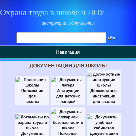
Охрана труда в школе и ДОУ
инструкции и документы
Поиск
Найти
на
сайте
Навигация
ДОКУМЕНТАЦИЯ ДЛЯ ШКОЛЫ
Положения
Инструкции
Должностные
для
для детских
инструкции
школы
лагерей
для школы
Документы
Пожарная
Документация