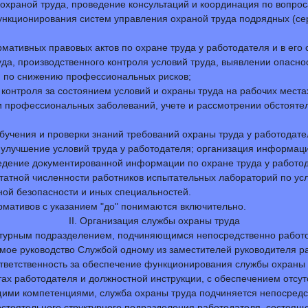
охраной труда, проведение консультаций и координация по вопро
функционирования систем управления охраной труда подрядных (с
мативных правовых актов по охране труда у работодателя и в его
руда, производственного контроля условий труда, выявлении опас
й по снижению профессиональных рисков;
контроля за состоянием условий и охраны труда на рабочих местах
 и профессиональных заболеваний, учете и рассмотрении обстояте
обучения и проверки знаний требований охраны труда у работодате
 улучшение условий труда у работодателя; организация информац
ведение документированной информации по охране труда у работод
атной численности работников испытательных лабораторий по усл
ой безопасности и иных специальностей.
мативов с указанием "до" понимаются включительно.
II. Организация службы охраны труда
руктурным подразделением, подчиняющимся непосредственно работ
мое руководство Службой одному из заместителей руководителя 
 ответственность за обеспечение функционирования службы охраны 
ах работодателя и должностной инструкции, с обеспечением отсутс
ими компетенциями, служба охраны труда подчиняется непосредс
тоятельного структурного подразделения работодателя, состоящег