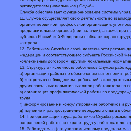
руководителем (начальником) Службы.
Служба обеспечивает функционирование системы управл
11. Служба осуществляет свою деятельность во взаимод
органом первичной профсоюзной организации, уполном
представительных органов (при наличии), а также, при
субъекта Российской Федерации в области охраны труда
контроля.
12. Работникам Службы в своей деятельности рекоменд
Федерации и соответствующего субъекта Российской Фе
коллективным договором, другими локальными норматив
13.
Структуру и численность работников Службы работод
а) организация работы по обеспечению выполнения тре
б) контроль за соблюдением требований законодательны
других локальных нормативных актов работодателя по в
в) организация профилактической работы по предупреж
труда;
г) информирование и консультирование работников и ру
д) изучение и распространение передового опыта в об
14. При организации труда работников Службы рекоменд
направлений работы по охране труда у работодателя в ц
15. Работодателю (его уполномоченному представителю