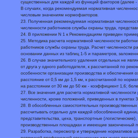
существенных для каждой из функций факторов (далее -
В случаях, когда рекомендуемая нормативная численнос
числовым значениям нормофакторов.
23. Полученная рекомендуемая нормативная численность
численности работников службы охраны труда, представ
24. В приложении N 1 к Рекомендациям приведен приме
25. Методика расчета нормативной численности работн
работников службы охраны труда. Расчет численности р
основании данных из таблиц 1-5 и параметров, заложенн
26. В случае значительного удаления отдельных не яв
от друга у одного работодателя, к рассчитанной по р
особенности организации производства и обеспечения ох
расстояние от 0,5 км до 1,5 км, к рассчитанной по норм
на расстоянии от 30 км до 50 км - коэффициент 1,6; бол
27. Все значения для расчета нормативной численност
численности, кроме положений, приведенных в пунктах 30
28. В обособленных самостоятельных производственных
рассчитывать отдельно для каждой обособленной едини
представительства, цеха, транспортные (логистические
производственных площадках и имеющие законченный п
29. Разработка, пересмотр и утверждение нормативов ш
первичной профсоюзной организации или иного представ