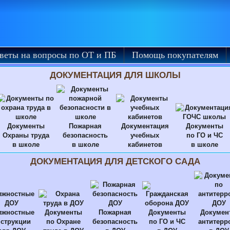
веты на вопросы по ОТ и ПБ
Помощь покупателям
ДОКУМЕНТАЦИЯ ДЛЯ ШКОЛЫ
Документы
Пожарная
Документация
Документы
Охраны труда
безопасность
учебных
по ГО и ЧС
в школе
в школе
кабинетов
в школе
ДОКУМЕНТАЦИЯ ДЛЯ ДЕТСКОГО САДА
лжностные
Документы
Пожарная
Документы
Докумен
струкции
по Охране
безопасность
по ГО и ЧС
антитерр