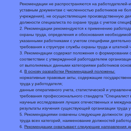
Рекомендации не распространяются на работодателей-и
уставным документам с численностью работников не бол
учреждения), не осуществляющие производственную дея
должности специалиста по охране труда с учетом специ
2. Рекомендации рекомендуются к применению работод
охраны труда, определения и обоснования необходимой
указанными работниками с учетом специфики деятельно
требования к структуре службы охраны труда и штатной 
3. Рекомендации содержат положения о формировании ст
соответствии с утвержденной работодателем организаци
от выполняемых данными категориями работников осно
4.
В основу разработки Рекомендаций положены:
нормативные правовые акты, содержащие государствен
труда у работодателя;
данные оперативного учета, статистической и управленч
требования профессионального стандарта "Специалист в
научные исследования лучших отечественных и междунар
результаты изучения существующей организации труда 
5. Рекомендациями охвачены следующие должности: руко
труда всех категорий, наименование должностей работо
6.
Рекомендации охватывают следующие направления дея