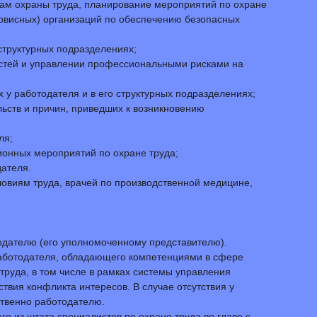
сам охраны труда, планирование мероприятий по охране
ервисных) организаций по обеспечению безопасных
 структурных подразделениях;
ностей и управлении профессиональными рисками на
 у работодателя и в его структурных подразделениях;
льств и причин, приведших к возникновению
ля;
ионных мероприятий по охране труда;
ателя.
овиям труда, врачей по производственной медицине,
одателю (его уполномоченному представителю).
работодателя, обладающего компетенциями в сфере
труда, в том числе в рамках системы управления
твия конфликта интересов. В случае отсутствия у
твенно работодателю.
о из штата специалистов по охране труда во главе с