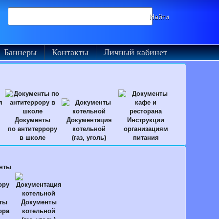
Поиск
Найти
на
сайте
Баннеры
Контакты
Личный кабинет
Документы
Документация
Инструкции
по антитеррору
котельной
организациям
в школе
(газ, уголь)
питания
ты
Документы
ора
котельной