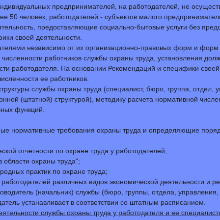
ндивидуальных предпринимателей, на работодателей, не осущест
ее 50 человек, работодателей - субъектов малого предпринимател
тельность, предоставляющие социально-бытовые услуги без пред
фики своей деятельности.
ателями независимо от их организационно-правовых форм и форм
 численности работников службы охраны труда, установления дол
сти работодателя. На основании Рекомендаций и специфики своей
численности ее работников.
руктуры службы охраны труда (специалист, бюро, группа, отдел, 
онной (штатной) структурой), методику расчета нормативной числе
вных функций.
ные нормативные требования охраны труда и определяющие поря
еской отчетности по охране труда у работодателей;
 области охраны труда";
одных практик по охране труда;
у работодателей различных видов экономической деятельности и р
водитель (начальник) службы (бюро, группы, отдела, управления,
датель устанавливает в соответствии со штатным расписанием.
тельности службы охраны труда у работодателя и ее специалист