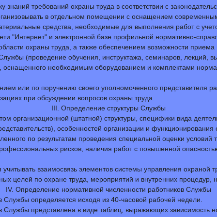
ку знаний требований охраны труда в соответствии с законодатель
рганизовывать в отдельном помещении с оснащением современным
материальные средства, необходимые для выполнения работ с учет
ти "Интернет" и электронной базе профильной нормативно-справоч
области охраны труда, а также обеспечением возможности приема 
лужбы (проведение обучения, инструктажа, семинаров, лекций, в
уда, оснащенного необходимым оборудованием и комплектами норм
чением или по поручению своего уполномоченного представителя 
зациях при обсуждении вопросов охраны труда.
III. Определение структуры Службы
том организационной (штатной) структуры, специфики вида деятел
едставительств), особенностей организации и функционирования 
вленного по результатам проведения специальной оценки условий 
 профессиональных рисков, наличия работ с повышенной опасност
 учитывать взаимосвязь элементов системы управления охраной т
нных целей по охране труда, мероприятий и внутренних процедур, 
IV. Определение нормативной численности работников Службы
в Службы определяется исходя из 40-часовой рабочей недели.
в Службы представлена в виде таблиц, выражающих зависимость но