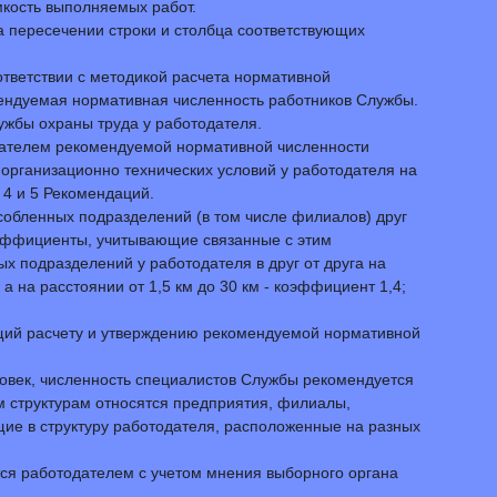
мкость выполняемых работ.
а пересечении строки и столбца соответствующих
ответствии с методикой расчета нормативной
мендуемая нормативная численность работников Службы.
ужбы охраны труда у работодателя.
дателем рекомендуемой нормативной численности
организационно технических условий у работодателя на
 4 и 5 Рекомендаций.
собленных подразделений (в том числе филиалов) друг
оэффициенты, учитывающие связанные с этим
х подразделений у работодателя в друг от друга на
а на расстоянии от 1,5 км до 30 км - коэффициент 1,4;
ющий расчету и утверждению рекомендуемой нормативной
овек, численность специалистов Службы рекомендуется
м структурам относятся предприятия, филиалы,
ие в структуру работодателя, расположенные на разных
тся работодателем с учетом мнения выборного органа