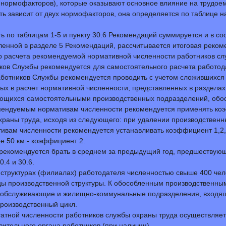
 нормофакторов), которые оказывают основное влияние на трудое
ть зависит от двух нормофакторов, она определяется по таблице н
 по таблицам 1-5 и пункту 30.6 Рекомендаций суммируется и в со
ленной в разделе 5 Рекомендаций, рассчитывается итоговая реко
р расчета рекомендуемой нормативной численности работников сл
иков Службы рекомендуется для самостоятельного расчета работо
аботников Службы рекомендуется проводить с учетом сложившихся 
ых в расчет нормативной численности, представленных в разделах
ляющихся самостоятельными производственных подразделений, обо
екомендуемым нормативам численности рекомендуется применять к
раны труда, исходя из следующего: при удалении производственны
ативам численности рекомендуется устанавливать коэффициент 1,2, 
ее 50 км - коэффициент 2.
и рекомендуется брать в среднем за предыдущий год, предшеству
.4 и 30.6.
 структурах (филиалах) работодателя численностью свыше 400 чел
цы производственной структуры. К обособленным производственны
), обслуживающие и жилищно-коммунальные подразделения, входящ
роизводственный цикл.
татной численности работников службы охраны труда осуществляе
ительного органа работников (при наличии).