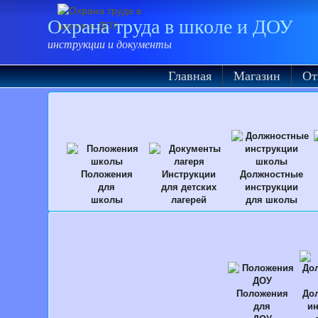
Охрана труда в школе и ДОУ
инструкции и документы
Главная
Магазин
От
Положения
Инструкции
Должностные
для
для детских
инструкции
школы
лагерей
для школы
Положения
До
для
ин