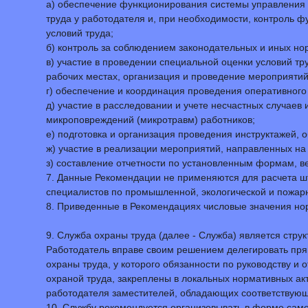
а) обеспечение функционирования системы управления 
труда у работодателя и, при необходимости, контроль 
условий труда;
б) контроль за соблюдением законодательных и иных нор
в) участие в проведении специальной оценки условий т
рабочих местах, организация и проведение мероприяти
г) обеспечение и координация проведения оперативного 
д) участие в расследовании и учете несчастных случаев
микроповреждений (микротравм) работников;
е) подготовка и организация проведения инструктажей, 
ж) участие в реализации мероприятий, направленных на
з) составление отчетности по установленным формам, 
7. Данные Рекомендации не применяются для расчета шт
специалистов по промышленной, экологической и пожарн
8. Приведенные в Рекомендациях числовые значения нор
9. Служба охраны труда (далее - Служба) является ст
Работодатель вправе своим решением делегировать пря
охраны труда, у которого обязанности по руководству и
охраной труда, закреплены в локальных нормативных акт
работодателя заместителей, обладающих соответствующ
10. Службу рекомендуется организовывать в форме самос