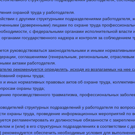
ения охраной труда у работодателя.
ействии с другими структурными подразделениями работодателя, 
оченными (доверенными) лицами по охране труда профессиональ
 необходимости, с федеральными органами исполнительной власти 
, органами государственного надзора и контроля за соблюдением 
уется руководствоваться законодательными и иными нормативными
дерации, соглашениями (генеральным, региональным, отраслевым 
ными актами работодателя.
ателю рекомендуется определять, исходя из возлагаемых на нее 
бований охраны труда;
х и иных нормативных правовых актов об охране труда, коллективн
опросам охраны труда;
дению производственного травматизма, профессиональных заболев
ководителей структурных подразделений у работодателя по вопрос
ласти охраны труда, проведение информационных мероприятий по в
уется регламентировать их должностные обязанности с закреплен
елом и (или) в его структурных подразделениях в соответствии с 
) рекомендуется обеспечить необходимые условия для выполнени