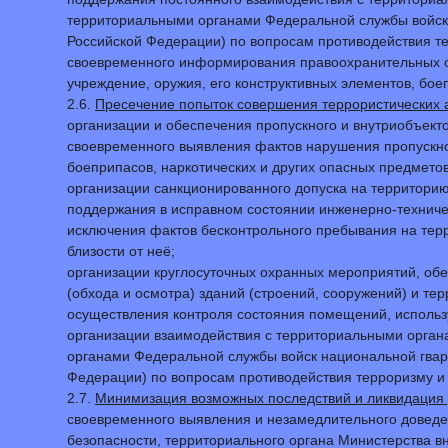
территориальными органами Федеральной службы войск
Российской Федерации) по вопросам противодействия те
своевременного информирования правоохранительных о
учреждение, оружия, его конструктивных элементов, боеп
2.6.
Пресечение попыток совершения террористических а
организации и обеспечения пропускного и внутриобъек
своевременного выявления фактов нарушения пропускног
боеприпасов, наркотических и других опасных предмето
организации санкционированного допуска на территорию
поддержания в исправном состоянии инженерно-техничес
исключения фактов бесконтрольного пребывания на терр
близости от неё;
организации круглосуточных охранных мероприятий, обе
(обхода и осмотра) зданий (строений, сооружений) и т
осуществления контроля состояния помещений, исполь
организации взаимодействия с территориальными орган
органами Федеральной службы войск национальной гвар
Федерации) по вопросам противодействия терроризму и э
2.7.
Минимизация возможных последствий и ликвидация у
своевременного выявления и незамедлительного доведе
безопасности, территориального органа Министерства в