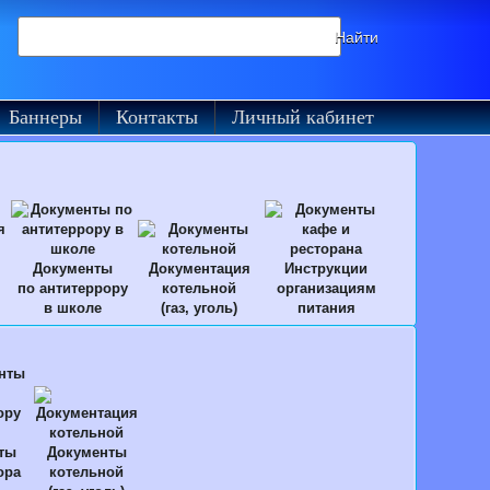
Поиск
Найти
на
сайте
Баннеры
Контакты
Личный кабинет
Документы
Документация
Инструкции
по антитеррору
котельной
организациям
в школе
(газ, уголь)
питания
ты
Документы
ора
котельной