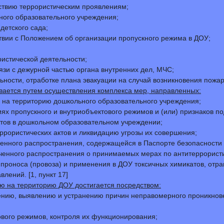
ствию террористическим проявлениям;
ого образовательного учреждения;
детского сада;
твии с Положением об организации пропускного режима в ДОУ;
истической деятельности;
зи с дежурной частью органа внутренних дел, МЧС;
ьности, отработке плана эвакуации на случай возникновения пожар
ается путем осуществления комплекса мер, направленных:
на территорию дошкольного образовательного учреждения;
х пропускного и внутриобъектового режимов и (или) признаков по
ктов в дошкольном образовательном учреждении;
рористических актов и ликвидацию угрозы их совершения;
нного распространения, содержащейся в Паспорте безопасности 
ченного распространения о принимаемых мерах по антитеррорист
роноса (провоза) и применения в ДОУ токсичных химикатов, отра
лений. [1, пункт 17]
 на территорию ДОУ достигается посредством:
ению, выявлению и устранению причин неправомерного проникнове
ового режимов, контроля их функционирования;