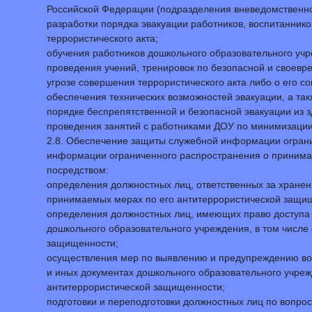
Российской Федерации (подразделения вневедомственно
разработки порядка эвакуации работников, воспитанник
террористического акта;
обучения работников дошкольного образовательного учр
проведения учений, тренировок по безопасной и своевр
угрозе совершения террористического акта либо о его с
обеспечения технических возможностей эвакуации, а так
порядке беспрепятственной и безопасной эвакуации из з
проведения занятий с работниками ДОУ по минимизации 
2.8. Обеспечение защиты служебной информации ограни
информации ограниченного распространения о принимае
посредством:
определения должностных лиц, ответственных за хранен
принимаемых мерах по его антитеррористической защи
определения должностных лиц, имеющих право доступа 
дошкольного образовательного учреждения, в том числ
защищенности;
осуществления мер по выявлению и предупреждению во
и иных документах дошкольного образовательного учре
антитеррористической защищенности;
подготовки и переподготовки должностных лиц по вопро