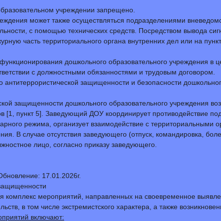
образовательном учреждении запрещено.
чреждения может также осуществляться подразделениями вневедо
ности, с помощью технических средств. Посредством вывода сигн
ежурную часть территориального органа внутренних дел или на пу
ь функционирования дошкольного образовательного учреждения в ц
оответствии с должностными обязанностями и трудовым договором.
по антитеррористической защищенности и безопасности дошкольно
ческой защищенности дошкольного образовательного учреждения во
в [1, пункт 5]. Заведующий ДОУ координирует противодействие п
рного режима, организует взаимодействие с территориальными о
ия. В случае отсутствия заведующего (отпуск, командировка, боле
жностное лицо, согласно приказу заведующего.
Обновление: 17.01.2026г.
 защищенности
ся комплекс мероприятий, направленных на своевременное выявл
льств, в том числе экстремистского характера, а также возникнове
оприятий включают: