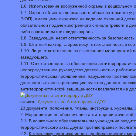
1.6. Использование вооруженной охраны в дошкольном 
1.7. Охрана объектов дошкольного образовательного у
(ЧОП), имеющими лицензию на ведение охранной деятель
обязательной подачей экстренного сигнала тревоги в д
либо сочетанием этих видов охраны.
1.8. Заведующий несет ответственность за безопасност
1.9. Штатный вахтер, сторож несут ответственность в с
1.10. Лицо, ответственное за выполнение мероприятий 
заведующего.
1.11. Ответственность за обеспечение антитеррористи
непосредственное руководство деятельностью работнико
террористическим проявлениям, нарушению противопожа
должностных лиц за реализацию пунктов данного положен
антитеррористической защищенности возлагается на дол
скачать:
Документы по Антитеррору в ДОУ
23 документа: положения, планы, инструкции, журналы. 
2. Мероприятия по обеспечению антитеррористической
2.1. В дошкольном образовательном учреждении вводит
террористического акта, других противоправных посягате
2.2.
К комплексу организационно-профилактических мер