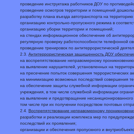
проведение инструктажа работников ДОУ по противодей
проведение осмотров территории и помещений дошкольн
разработку плана въезда автотранспорта на территорию 
организацию контрольно-пропускного режима в соответс
организацию уборки территории и помещений;
на стендах информационное обеспечение об антитеррор
регулярную проверку работоспособности телефонной свя
проведение тренировок по антитеррористической деятел
2.3.
Антитеррористическая защищенность ДОУ обеспечив
на воспрепятствование неправомерному проникновению 
на выявление нарушителей, установленных на территория
на пресечение попыток совершения террористических а
на минимизацию возможных последствий совершения тер
на обеспечение защиты служебной информации ограниче
учреждения, в том числе служебной информации ограни
на выявление и предотвращение несанкционированного п
том числе при их получении посредством почтовых отправ
2.4.
Воспрепятствование неправомерному проникновению
разработки и реализации комплекса мер по предупрежд
последствий их проявления;
организации и обеспечения пропускного и внутриобъект