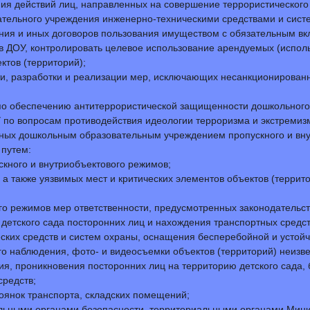
я действий лиц, направленных на совершение террористического 
тельного учреждения инженерно-техническими средствами и сист
ания и иных договоров пользования имуществом с обязательным в
 ДОУ, контролировать целевое использование арендуемых (испол
ктов (территорий);
и, разработки и реализации мер, исключающих несанкционирован
по обеспечению антитеррористической защищенности дошкольного
по вопросам противодействия идеологии терроризма и экстремизма 
ных дошкольным образовательным учреждением пропускного и внут
 путем:
кного и внутриобъектового режимов;
 а также уязвимых мест и критических элементов объектов (террит
го режимов мер ответственности, предусмотренных законодательс
детского сада посторонних лиц и нахождения транспортных средст
ких средств и систем охраны, оснащения бесперебойной и устойчи
о наблюдения, фото- и видеосъемки объектов (территорий) неизв
я, проникновения посторонних лиц на территорию детского сада
средств;
оянок транспорта, складских помещений;
льными органами безопасности, территориальными органами Мини