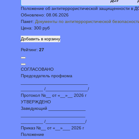
ДОУ
Положение об антитеррористической защищенности в Д
Обновлено:
08.06.2026
Пакет:
Документы по антитеррористической безопасност
Цена:
300 руб
Рейтинг:
27
СОГЛАСОВАНО
Председатель профкома
___________________________
_________ /_________________/
Протокол №__ от «__»__ 2026 г
УТВЕРЖДЕНО
Заведующий _______________
__________________________
_________ /________________/
Приказ №__ от «__»___ 2026 г
Положение