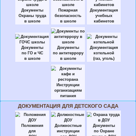
Документы
Пожарная
Документация
Охраны труда
безопасность
учебных
в школе
в школе
кабинетов
Документы
Документы
Документация
по ГО и ЧС
по антитеррору
котельной
в школе
в школе
(газ, уголь)
Инструкции
организациям
питания
ДОКУМЕНТАЦИЯ ДЛЯ ДЕТСКОГО САДА
Положения
Должностные
Документы
для
инструкции
по Охране