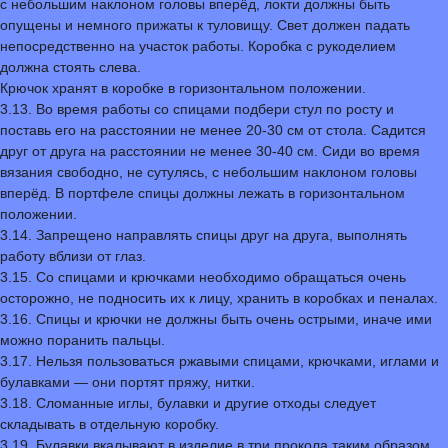
с небольшим наклоном головы вперёд, локти должны быть
опущены и немного прижаты к туловищу. Свет должен падать
непосредственно на участок работы. Коробка с рукоделием
должна стоять слева.
Крючок хранят в коробке в горизонтальном положении.
3.13. Во время работы со спицами подбери стул по росту и
поставь его на расстоянии не менее 20-30 см от стола. Садится
друг от друга на расстоянии не менее 30-40 см. Сиди во время
вязания свободно, не сутулясь, с небольшим наклоном головы
вперёд. В портфеле спицы должны лежать в горизонтальном
положении.
3.14. Запрещено направлять спицы друг на друга, выполнять
работу вблизи от глаз.
3.15. Со спицами и крючками необходимо обращаться очень
осторожно, не подносить их к лицу, хранить в коробках и пеналах.
3.16. Спицы и крючки не должны быть очень острыми, иначе ими
можно поранить пальцы.
3.17. Нельзя пользоваться ржавыми спицами, крючками, иглами и
булавками — они портят пряжу, нитки.
3.18. Сломанные иглы, булавки и другие отходы следует
складывать в отдельную коробку.
3.19. Булавки вкалывают в изделие в три прокола таким образом,