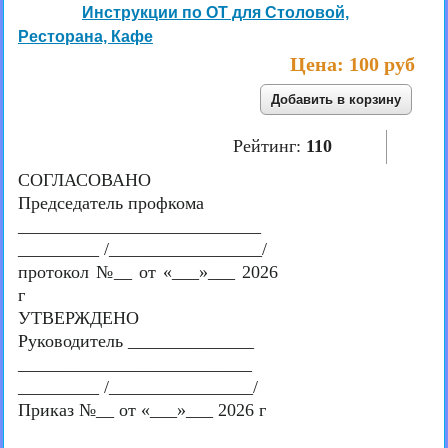
Инструкции по ОТ для Столовой,
Ресторана, Кафе
Цена:
100 руб
Рейтинг:
110
СОГЛАСОВАНО
Председатель профкома
___________________________
_________ /_________________/
протокол №__ от «___»___ 2026
г
УТВЕРЖДЕНО
Руководитель ______________
__________________________
_________ /________________/
Приказ №__ от «___»___ 2026 г