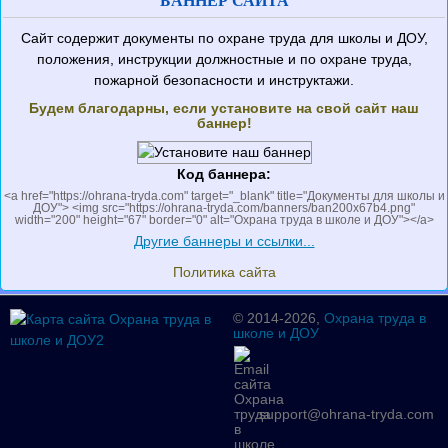
БАННЕР САЙТА
Сайт содержит документы по охране труда для школы и ДОУ,
положения, инструкции должностные и по охране труда,
пожарной безопасности и инструктажи.
Будем благодарны, если установите на свой сайт наш
баннер!
Код баннера:
<a href="https://ohrana-tryda.com" target="_blank" title="Документы для школы и
ДОУ"> <img src="https://ohrana-tryda.com/banners/ban200x67b4.png"
width="200" height="67" border="0" alt="Охрана труда в школе и ДОУ"></a>
Другие баннеры и ссылки...
Политика сайта
© 2014-2026,
Охрана труда в
школе и ДОУ
support@ohrana-tryda.com