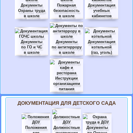
Документы
Пожарная
Документация
Охраны труда
безопасность
учебных
в школе
в школе
кабинетов
Документы
Документы
Документация
по ГО и ЧС
по антитеррору
котельной
в школе
в школе
(газ, уголь)
Инструкции
организациям
питания
ДОКУМЕНТАЦИЯ ДЛЯ ДЕТСКОГО САДА
Положения
Должностные
Документы
для
инструкции
по Охране