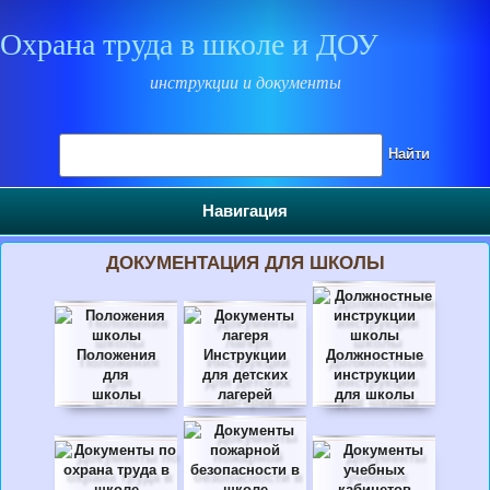
Охрана труда в школе и ДОУ
инструкции и документы
Поиск на сайте
Найти
Навигация
ДОКУМЕНТАЦИЯ ДЛЯ ШКОЛЫ
Положения
Инструкции
Должностные
для
для детских
инструкции
школы
лагерей
для школы