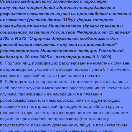
Согласно медицинскому заключению о характере
полученных повреждений здоровья пострадавшего в
результате несчастного случая на производстве и степени
их тяжести (учетная форма 315/у), форма которого
утверждена приказом Министерства здравоохранения и
социального развития Российской Федерации от 15 апреля
2005 г. N 275 "О формах документов, необходимых для
расследования несчастных случаев на производстве"
(зарегистрирован Министерством юстиции Российской
Федерации 20 мая 2005 г., регистрационный N 6609).
8. Подписи лиц, проводивших расследование несчастных случаев
на производстве, указанных в абзаце первом пункта 5 Положения,
заверяются судовой печатью (при наличии печати).
9. Работодатель (его представитель) в течение трех календарных
дней после получения материалов расследования по несчастным
случаям, происшедших на находящихся в плавании
рыбопромысловых или иных морских, речных и других судах,
независимо от их отраслевой принадлежности, обязан вручить
(направить) один экземпляр утвержденного им акта о несчастном
случае на производстве пострадавшему (его законному
представителю или иному доверенному лицу), а при несчастном
случае на производстве со смертельным исходом - лицам,