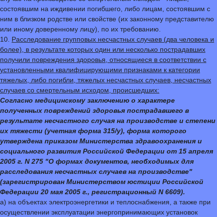
состоявшим на иждивении погибшего, либо лицам, состоявшим с
ним в близком родстве или свойстве (их законному представителю
или иному доверенному лицу), по их требованию.
10.
Расследование групповых несчастных случаев (два человека и
более), в результате которых один или несколько пострадавших
получили повреждения здоровья, относящиеся в соответствии с
установленными квалифицирующими признаками к категории
тяжелых, либо погибли, тяжелых несчастных случаев, несчастных
случаев со смертельным исходом, происшедших:
Согласно медицинскому заключению о характере
полученных повреждений здоровья пострадавшего в
результате несчастного случая на производстве и степени
их тяжести (учетная форма 315/у), форма которого
утверждена приказом Министерства здравоохранения и
социального развития Российской Федерации от 15 апреля
2005 г. N 275 "О формах документов, необходимых для
расследования несчастных случаев на производстве"
(зарегистрирован Министерством юстиции Российской
Федерации 20 мая 2005 г., регистрационный N 6609).
а) на объектах электроэнергетики и теплоснабжения, а также при
осуществлении эксплуатации энергопринимающих установок