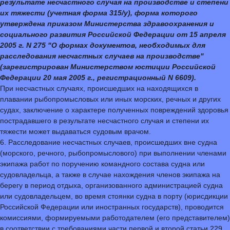
результате несчастного случая на производстве и степени
их тяжести (учетная форма 315/у), форма которого
утверждена приказом Министерства здравоохранения и
социального развития Российской Федерации от 15 апреля
2005 г. N 275 "О формах документов, необходимых для
расследования несчастных случаев на производстве"
(зарегистрирован Министерством юстиции Российской
Федерации 20 мая 2005 г., регистрационный N 6609).
При несчастных случаях, происшедших на находящихся в
плавании рыбопромысловых или иных морских, речных и других
судах, заключение о характере полученных повреждений здоровья
пострадавшего в результате несчастного случая и степени их
тяжести может выдаваться судовым врачом.
6. Расследование несчастных случаев, происшедших вне судна
(морского, речного, рыбопромыслового) при выполнении членами
экипажа работ по поручению командного состава судна или
судовладельца, а также в случае нахождения членов экипажа на
берегу в период отдыха, организованного администрацией судна
или судовладельцем, во время стоянки судна в порту (юрисдикции
Российской Федерации или иностранных государств), проводится
комиссиями, формируемыми работодателем (его представителем)
в соответствии с требованиями части первой и второй статьи 229