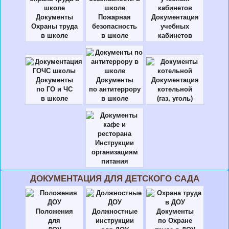
Документы
Пожарная
Документация
Охраны труда
безопасность
учебных
в школе
в школе
кабинетов
Документы
Документы
Документация
по ГО и ЧС
по антитеррору
котельной
в школе
в школе
(газ, уголь)
Инструкции
организациям
питания
ДОКУМЕНТАЦИЯ ДЛЯ ДЕТСКОГО САДА
Положения
Должностные
Документы
для
инструкции
по Охране