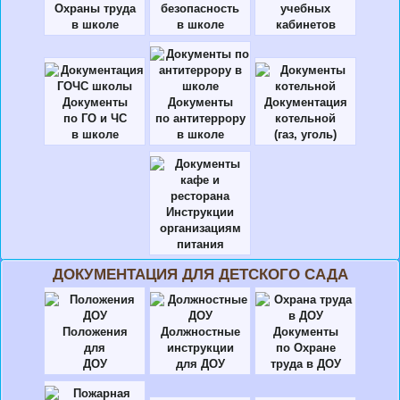
Охраны труда
безопасность
учебных
в школе
в школе
кабинетов
Документы
Документы
Документация
по ГО и ЧС
по антитеррору
котельной
в школе
в школе
(газ, уголь)
Инструкции
организациям
питания
ДОКУМЕНТАЦИЯ ДЛЯ ДЕТСКОГО САДА
Положения
Должностные
Документы
для
инструкции
по Охране
ДОУ
для ДОУ
труда в ДОУ