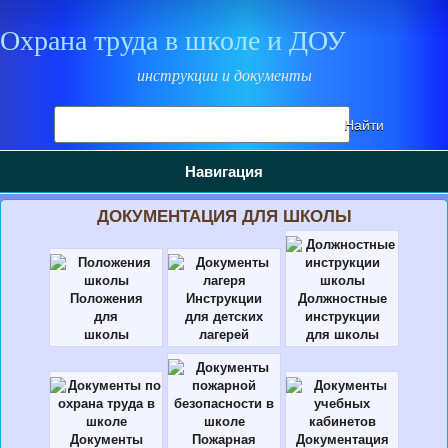
Охрана труда в школе и ДОУ
инструкции и документы
Поиск
Найти
на
сайте
Навигация
ДОКУМЕНТАЦИЯ ДЛЯ ШКОЛЫ
Положения
Инструкции
Должностные
для
для детских
инструкции
школы
лагерей
для школы
Документы
Пожарная
Документация