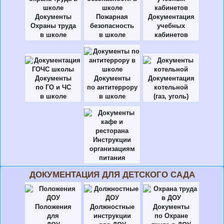
Документы
Пожарная
Документация
Охраны труда
безопасность
учебных
в школе
в школе
кабинетов
Документы
Документы
Документация
по ГО и ЧС
по антитеррору
котельной
в школе
в школе
(газ, уголь)
Инструкции
организациям
питания
ДОКУМЕНТАЦИЯ ДЛЯ ДЕТСКОГО САДА
Положения
Должностные
Документы
для
инструкции
по Охране