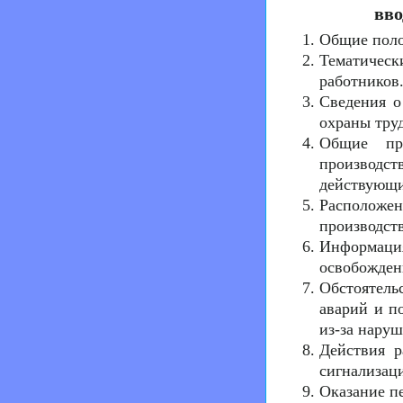
вво
Общие пол
Тематичес
работников
Сведения о
охраны тру
Общие пр
производст
действующи
Расположен
производст
Информация
освобожден
Обстоятел
аварий и п
из-за нару
Действия 
сигнализац
Оказание п