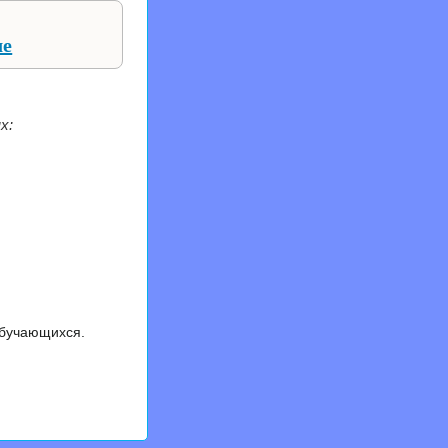
ле
х:
обучающихся.