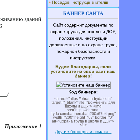
Посадові інструкції вчителів
БАННЕР САЙТА
луживанию зданий
Сайт содержит документы по
й
охране труда для школы и ДОУ,
положения, инструкции
должностные и по охране труда,
пожарной безопасности и
инструктажи.
Будем благодарны, если
установите на свой сайт наш
баннер!
Код баннера:
__/
<a href="https://ohrana-tryda.com"
target="_blank" title="Документы для
школы и ДОУ"> <img
src="https://ohrana-
tryda.com/banners/ban200x67b4.png"
width="200" height="67" border="0"
alt="Охрана труда в школе и ДОУ">
</a>
Приложение 1
Другие баннеры и ссылки...