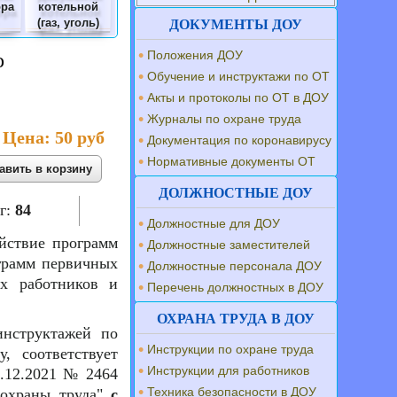
ора
котельной
(газ, уголь)
ДОКУМЕНТЫ ДОУ
Положения ДОУ
о
Обучение и инструктажи по ОТ
Акты и протоколы по ОТ в ДОУ
Журналы по охране труда
Цена:
50 руб
Документация по коронавирусу
Нормативные документы ОТ
ДОЛЖНОСТНЫЕ ДОУ
г:
84
Должностные для ДОУ
ействие программ
Должностные заместителей
ограмм первичных
Должностные персонала ДОУ
их работников и
Перечень должностных в ДОУ
ОХРАНА ТРУДА В ДОУ
инструктажей по
Инструкции по охране труда
, соответствует
Инструкции для работников
4.12.2021 № 2464
Техника безопасности в ДОУ
 охраны труда"
с