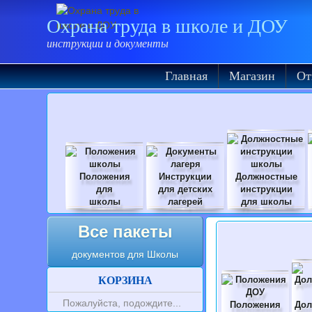
Охрана труда в школе и ДОУ
инструкции и документы
Главная
Магазин
От
Положения
Инструкции
Должностные
для
для детских
инструкции
школы
лагерей
для школы
Все пакеты
документов для Школы
КОРЗИНА
Пожалуйста, подождите...
Положения
Дол