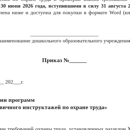
30 июня 2026 года, вступившими в силу 31 августа 2
влена ниже и доступна для покупки в формате Word (к
__________________________
наименование дошкольного образовательного учреждения
Приказ №______
_ 202___г.
нии программ
рвичного инструктажей по охране труда»
ции требований охраны труда, установленных разделом 