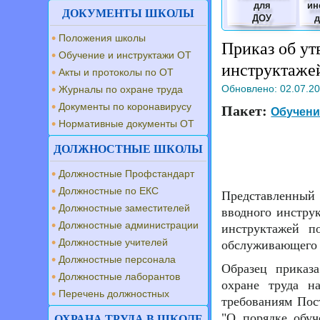
для
ин
ДОКУМЕНТЫ ШКОЛЫ
ДОУ
Положения школы
Приказ об ут
Обучение и инструктажи ОТ
инструктаже
Акты и протоколы по ОТ
Обновлено:
02.07.2
Журналы по охране труда
Документы по коронавирусу
Пакет:
Обучени
Нормативные документы ОТ
ДОЛЖНОСТНЫЕ ШКОЛЫ
Должностные Профстандарт
Должностные по ЕКС
Представленный 
Должностные заместителей
вводного инстру
Должностные администрации
инструктажей п
Должностные учителей
обслуживающего 
Должностные персонала
Образец приказ
Должностные лаборантов
охране труда н
Перечень должностных
требованиям Пос
"О порядке обуч
ОХРАНА ТРУДА В ШКОЛЕ