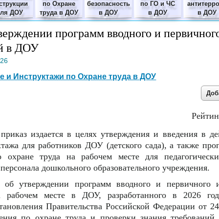
струкции
по Охране
безопасность
по ГО и ЧС
антитерр
для ДОУ
труда в ДОУ
в ДОУ
в ДОУ
в ДОУ
верждении программ вводного и первичног
й в ДОУ
026
е и Инструктажи по Охране труда в ДОУ
Рейтин
приказ издается в целях утверждения и введения в д
ктажа для работников ДОУ (детского сада), а также пр
о охране труда на рабочем месте для педагогическ
персонала дошкольного образовательного учреждения.
а об утверждении программ вводного и первичного 
а рабочем месте в ДОУ, разработанного в 2026 году
тановления Правительства Российской Федерации от 2
ения по охране труда и проверки знания требований