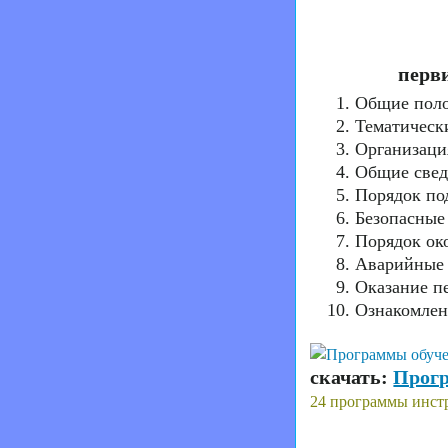
перви
Общие пол
Тематическ
Организация
Общие свед
Порядок под
Безопасные
Порядок ок
Аварийные 
Оказание п
Ознакомлен
скачать:
Прогр
24 программы инстр