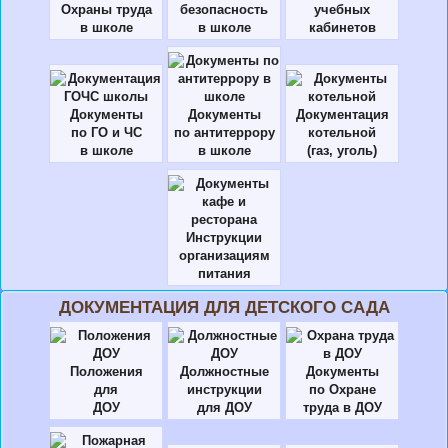
Охраны труда
безопасность
учебных
в школе
в школе
кабинетов
Документы
Документы
Документация
по ГО и ЧС
по антитеррору
котельной
в школе
в школе
(газ, уголь)
Инструкции
организациям
питания
ДОКУМЕНТАЦИЯ ДЛЯ ДЕТСКОГО САДА
Положения
Должностные
Документы
для
инструкции
по Охране
ДОУ
для ДОУ
труда в ДОУ