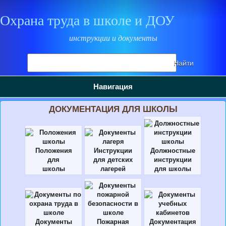
Охрана труда в школе и ДОУ
инструкции и документы
Поиск
Найти
на
сайте
Навигация
ДОКУМЕНТАЦИЯ ДЛЯ ШКОЛЫ
Положения
Инструкции
Должностные
для
для детских
инструкции
школы
лагерей
для школы
Документы
Пожарная
Документация