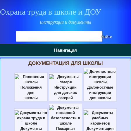
Охрана труда в школе и ДОУ
инструкции и документы
Поиск
Найти
на
сайте
Навигация
ДОКУМЕНТАЦИЯ ДЛЯ ШКОЛЫ
Положения
Инструкции
Должностные
для
для детских
инструкции
школы
лагерей
для школы
Документы
Пожарная
Документация