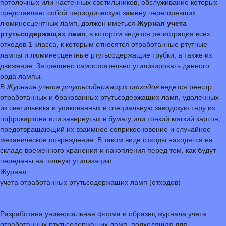
потолочных или настенных светильников, обслуживание которых
представляет собой периодическую замену перегоревших
люминесцентных ламп, должен иметься
Журнал учета
ртутьсодержащих ламп
, в котором ведется регистрация всех
отходов 1 класса, к которым относятся отработанные ртутные
лампы и люминесцентные ртутьсодержащие трубки, а также их
движение. Запрещено самостоятельно утилизировать данного
рода лампы.
В
Журнале учета ртутьсодержащих отходов
ведется реестр
отработанных и бракованных ртутьсодержащих ламп, удаленных
из светильника и упакованных в специальную заводскую тару из
гофрокартона или завернутых в бумагу или тонкий мягкий картон,
предотвращающий их взаимное соприкосновение и случайное
механическое повреждение. В таком виде отходы находятся на
складе временного хранения и накопления перед тем, как будут
переданы на полную утилизацию.
Журнал
учета отработанных ртутьсодержащих ламп (отходов)
Разработана универсальная форма и образец журнала учета
отработанных ртутьсодержащих ламп, подходящая для