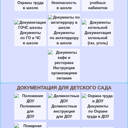
Охраны труда
безопасность
учебных
в школе
в школе
кабинетов
Документы
Документы
Документация
по ГО и ЧС
по антитеррору
котельной
в школе
в школе
(газ, уголь)
Инструкции
организациям
питания
ДОКУМЕНТАЦИЯ ДЛЯ ДЕТСКОГО САДА
Положения
Должностные
Документы
для
инструкции
по Охране
ДОУ
для ДОУ
труда в ДОУ