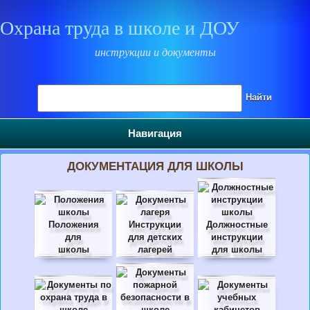
Охрана труда в школе и ДОУ
инструкции и документы
Поиск на сайте
Найти
Навигация
ДОКУМЕНТАЦИЯ ДЛЯ ШКОЛЫ
Положения
Инструкции
Должностные
для
для детских
инструкции
школы
лагерей
для школы