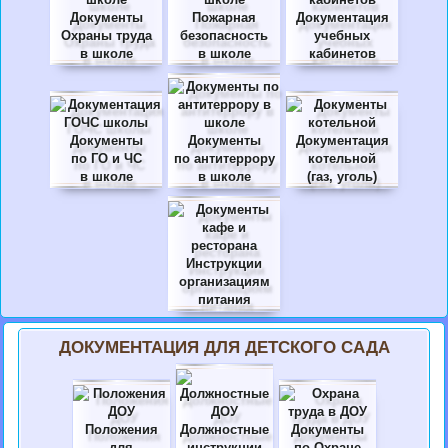
Документы
Пожарная
Документация
Охраны труда
безопасность
учебных
в школе
в школе
кабинетов
Документы
Документы
Документация
по ГО и ЧС
по антитеррору
котельной
в школе
в школе
(газ, уголь)
Инструкции
организациям
питания
ДОКУМЕНТАЦИЯ ДЛЯ ДЕТСКОГО САДА
Положения
Должностные
Документы
для
инструкции
по Охране