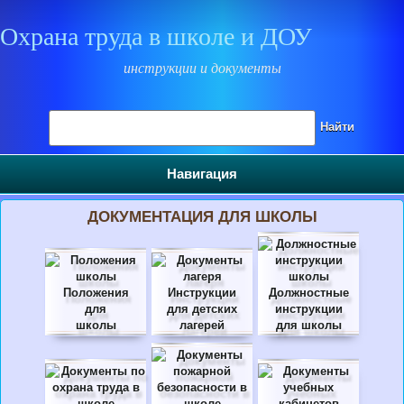
Охрана труда в школе и ДОУ
инструкции и документы
Поиск на сайте
Найти
Навигация
ДОКУМЕНТАЦИЯ ДЛЯ ШКОЛЫ
Положения
Инструкции
Должностные
для
для детских
инструкции
школы
лагерей
для школы