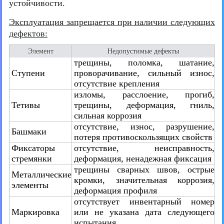
устойчивости.
Эксплуатация запрещается при наличии следующих
дефектов:
Элемент
Недопустимые дефекты
трещины, поломка, шатание,
Ступени
проворачивание, сильный износ,
отсутствие крепления
изломы, расслоение, прогиб,
Тетивы
трещины, деформация, гниль,
сильная коррозия
отсутствие, износ, разрушение,
Башмаки
потеря противоскользящих свойств
Фиксаторы
отсутствие, неисправность,
стремянки
деформация, ненадежная фиксация
трещины сварных швов, острые
Металлические
кромки, значительная коррозия,
элементы
деформация профиля
отсутствует инвентарный номер
Маркировка
или не указана дата следующего
испытания