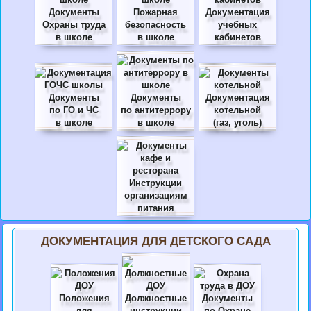
Документы
Пожарная
Документация
Охраны труда
безопасность
учебных
в школе
в школе
кабинетов
Документы
Документы
Документация
по ГО и ЧС
по антитеррору
котельной
в школе
в школе
(газ, уголь)
Инструкции
организациям
питания
ДОКУМЕНТАЦИЯ ДЛЯ ДЕТСКОГО САДА
Положения
Должностные
Документы
для
инструкции
по Охране