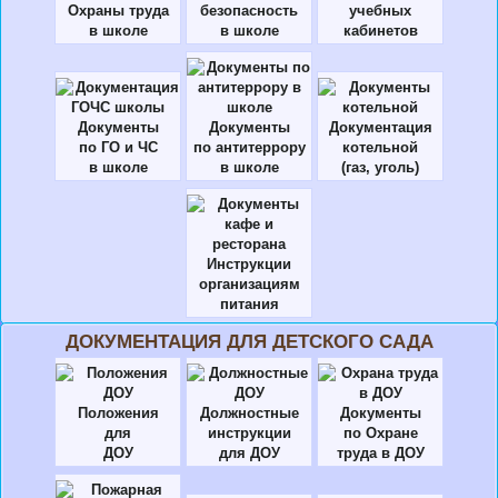
Охраны труда
безопасность
учебных
в школе
в школе
кабинетов
Документы
Документы
Документация
по ГО и ЧС
по антитеррору
котельной
в школе
в школе
(газ, уголь)
Инструкции
организациям
питания
ДОКУМЕНТАЦИЯ ДЛЯ ДЕТСКОГО САДА
Положения
Должностные
Документы
для
инструкции
по Охране
ДОУ
для ДОУ
труда в ДОУ