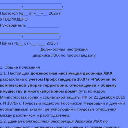
___________________________
_________ /_________________/
Протокол №__ от «__»__ 2026 г
УТВЕРЖДЕНО
Руководитель ______________
__________________________
_________ /________________/
Приказ №__ от «__»___ 2026 г
Должностная инструкция
дворника ЖКХ по профстандарту
1. Общие положения
1.1. Настоящая
должностная инструкция дворника ЖКХ
разработана
с учетом Профстандарта 16.077 «Рабочий по
комплексной уборке территории, относящейся к общему
имуществу в многоквартирном доме»
(утв. приказом
Министерства труда и социальной защиты РФ от 21 декабря 2015
г. N 1075н), Трудовым кодексом Российской Федерации и другими
нормативными актами, регулирующими трудовые отношения
между работником и работодателем.
1.2. Данная
должностная инструкция дворника ЖКХ по
профстандарту
регламентирует основные трудовые функции,