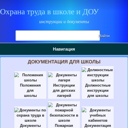
Охрана труда в школе и ДОУ
инструкции и документы
Поиск
Найти
на
сайте
Навигация
ДОКУМЕНТАЦИЯ ДЛЯ ШКОЛЫ
Положения
Инструкции
Должностные
для
для детских
инструкции
школы
лагерей
для школы
Документы
Пожарная
Документация