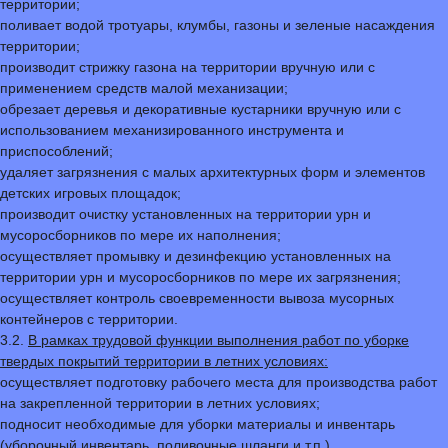
территории;
поливает водой тротуары, клумбы, газоны и зеленые насаждения
территории;
производит стрижку газона на территории вручную или с
применением средств малой механизации;
обрезает деревья и декоративные кустарники вручную или с
использованием механизированного инструмента и
приспособлений;
удаляет загрязнения с малых архитектурных форм и элементов
детских игровых площадок;
производит очистку установленных на территории урн и
мусоросборников по мере их наполнения;
осуществляет промывку и дезинфекцию установленных на
территории урн и мусоросборников по мере их загрязнения;
осуществляет контроль своевременности вывоза мусорных
контейнеров с территории.
3.2.
В рамках трудовой функции выполнения работ по уборке
твердых покрытий территории в летних условиях:
осуществляет подготовку рабочего места для производства работ
на закрепленной территории в летних условиях;
подносит необходимые для уборки материалы и инвентарь
(уборочный инвентарь, поливочные шланги и т.п.).