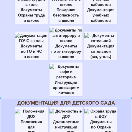
Документы
Пожарная
Документация
Охраны труда
безопасность
учебных
в школе
в школе
кабинетов
Документы
Документы
Документация
по ГО и ЧС
по антитеррору
котельной
в школе
в школе
(газ, уголь)
Инструкции
организациям
питания
ДОКУМЕНТАЦИЯ ДЛЯ ДЕТСКОГО САДА
Положения
Должностные
Документы
для
инструкции
по Охране