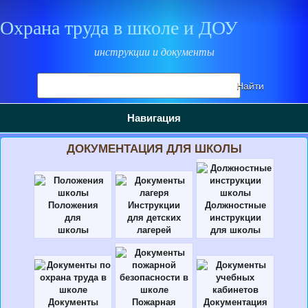
Охрана труда в школе и ДОУ
инструкции и документы
Поиск
Найти
на
сайте
Навигация
ДОКУМЕНТАЦИЯ ДЛЯ ШКОЛЫ
Положения
Инструкции
Должностные
для
для детских
инструкции
школы
лагерей
для школы
Документы
Пожарная
Документация