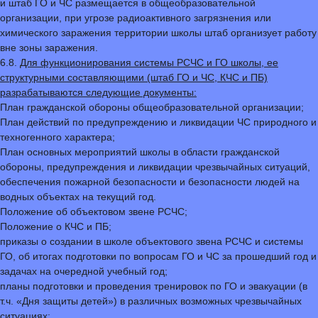
и штаб ГО и ЧС размещается в общеобразовательной
организации, при угрозе радиоактивного загрязнения или
химического заражения территории школы штаб организует работу
вне зоны заражения.
6.8.
Для функционирования системы РСЧС и ГО школы, ее
структурными составляющими (штаб ГО и ЧС, КЧС и ПБ)
разрабатываются следующие документы:
План гражданской обороны общеобразовательной организации;
План действий по предупреждению и ликвидации ЧС природного и
техногенного характера;
План основных мероприятий школы в области гражданской
обороны, предупреждения и ликвидации чрезвычайных ситуаций,
обеспечения пожарной безопасности и безопасности людей на
водных объектах на текущий год.
Положение об объектовом звене РСЧС;
Положение о КЧС и ПБ;
приказы о создании в школе объектового звена РСЧС и системы
ГО, об итогах подготовки по вопросам ГО и ЧС за прошедший год и
задачах на очередной учебный год;
планы подготовки и проведения тренировок по ГО и эвакуации (в
т.ч. «Дня защиты детей») в различных возможных чрезвычайных
ситуациях;