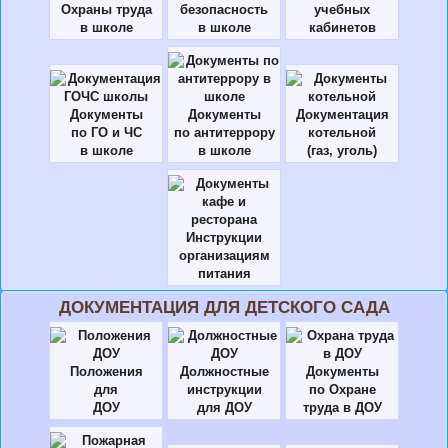
Охраны труда
безопасность
учебных
в школе
в школе
кабинетов
Документы
Документы
Документация
по ГО и ЧС
по антитеррору
котельной
в школе
в школе
(газ, уголь)
Инструкции
организациям
питания
ДОКУМЕНТАЦИЯ ДЛЯ ДЕТСКОГО САДА
Положения
Должностные
Документы
для
инструкции
по Охране
ДОУ
для ДОУ
труда в ДОУ