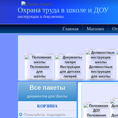
Охрана труда в школе и ДОУ
инструкции и документы
Главная
Магазин
От
Положения
Инструкции
Должностные
для
для детских
инструкции
школы
лагерей
для школы
Все пакеты
документов для Школы
КОРЗИНА
Пожалуйста, подождите...
Положения
Дол