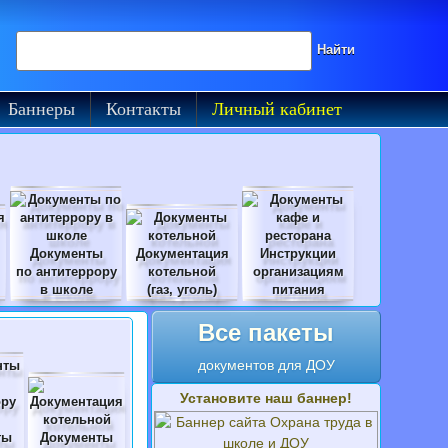
Поиск на сайте
Найти
Баннеры
Контакты
Личный кабинет
Документы
Документация
Инструкции
по антитеррору
котельной
организациям
в школе
(газ, уголь)
питания
Все пакеты
документов для ДОУ
Установите наш баннер!
ты
Документы