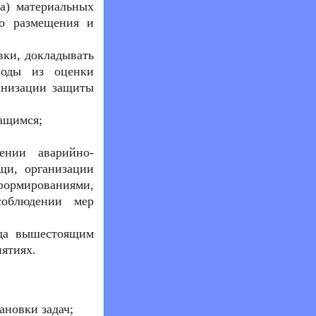
а) материальных
го размещения и
вки, докладывать
воды из оценки
анизации защиты
чащимся;
ении аварийно-
щи, организации
ормированиями,
соблюдении мер
ада вышестоящим
ятиях.
ановки задач;