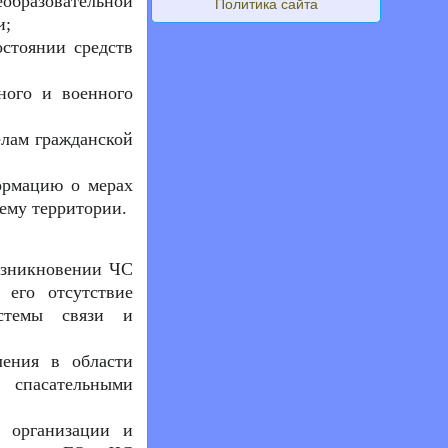
образовательной
Политика сайта
и;
остоянии средств
ного и военного
елам гражданской
ормацию о мерах
ему территории.
озникновении ЧС
его отсутствие
истемы связи и
ления в области
 спасательными
 организации и