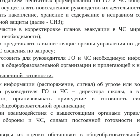
созданием нештатных формирований по ГО и ЧС обще
 осуществлять повседневное руководство их деятельност
ать накопление, хранение и содержание в исправном с
ой защиты (далее - СИЗ);
частие в корректировке планов эвакуации в ЧС мир
 необходимости);
о представлять в вышестоящие органы управления по д
 сведения по запросу;
готовить для руководителя ГО и ЧС необходимую инф
 в общеобразовательной организации и прилегающей к н
вышенной готовности:
м информации (распоряжение, сигнал) об угрозе или в
ю руководителя ГО и ЧС – директора школы, а в 
льно, организовывать приведение в готовность с
общеобразовательной организации;
ан взаимодействия с вышестоящими органами управ
й обороны и ЧС, силами постоянной готовности и
ыводы из оценки обстановки в общеобразовательной