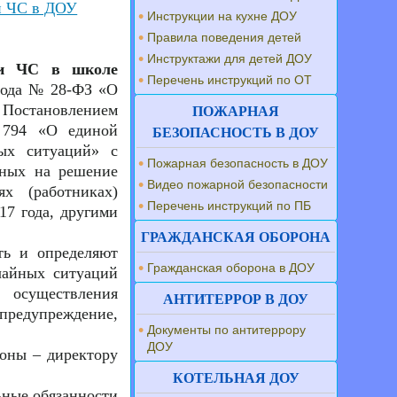
и ЧС в ДОУ
Инструкции на кухне ДОУ
Правила поведения детей
Инструктажи для детей ДОУ
 и ЧС в школе
Перечень инструкций по ОТ
 года № 28-ФЗ «О
Постановлением
ПОЖАРНАЯ
 794 «О единой
БЕЗОПАСНОСТЬ В ДОУ
ных ситуаций» с
Пожарная безопасность в ДОУ
нных на решение
Видео пожарной безопасности
х (работниках)
Перечень инструкций по ПБ
7 года, другими
ГРАЖДАНСКАЯ ОБОРОНА
ть и определяют
Гражданская оборона в ДОУ
чайных ситуаций
 осуществления
АНТИТЕРРОР В ДОУ
предупреждение,
Документы по антитеррору
ДОУ
роны – директору
КОТЕЛЬНАЯ ДОУ
ьные обязанности