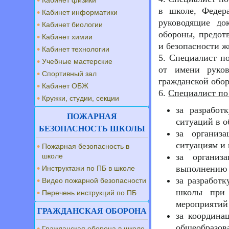
Кабинет физики
в школе, Федер
Кабинет информатики
руководящие до
Кабинет биологии
обороны, предот
Кабинет химии
и безопасности ж
Кабинет технологии
5. Специалист п
Учебные мастерские
от имени руков
Спортивный зал
гражданской обо
Кабинет ОБЖ
6.
Специалист по
Кружки, студии, секции
за разработ
ПОЖАРНАЯ
ситуаций в о
БЕЗОПАСНОСТЬ ШКОЛЫ
за организ
ситуациям и
Пожарная безопасность в
школе
за организ
выполнению 
Инструктажи по ПБ в школе
за разработ
Видео пожарной безопасности
школы при 
Перечень инструкций по ПБ
мероприятий
ГРАЖДАНСКАЯ ОБОРОНА
за координа
общеобразов
Гражданская оборона в школе