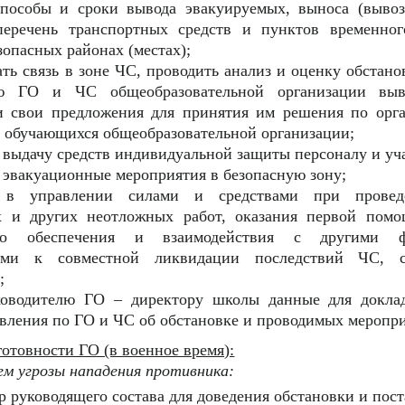
способы и сроки вывода эвакуируемых, выноса (вывоз
перечень транспортных средств и пунктов временно
зопасных районах (местах);
ть связь в зоне ЧС, проводить анализ и оценку обстано
лю ГО и ЧС общеобразовательной организации вы
и свои предложения для принятия им решения по орг
и обучающихся общеобразовательной организации;
 выдачу средств индивидуальной защиты персоналу и у
 эвакуационные мероприятия в безопасную зону;
ь в управлении силами и средствами при провед
х и других неотложных работ, оказания первой помо
его обеспечения и взаимодействия с другими ф
ыми к совместной ликвидации последствий ЧС, 
;
ководителю ГО – директору школы данные для докл
вления по ГО и ЧС об обстановке и проводимых меропри
готовности ГО (в военное время):
ем угрозы нападения противника:
р руководящего состава для доведения обстановки и пост