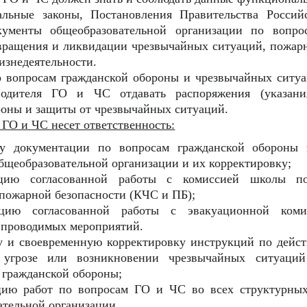
альные законы, Постановления Правительства Россий
кументы общеобразовательной организации по вопро
вращения и ликвидации чрезвычайных ситуаций, пожар
изнедеятельности.
о вопросам гражданской обороны и чрезвычайных ситу
одителя ГО и ЧС отдавать распоряжения (указани
роны и защиты от чрезвычайных ситуаций.
 ГО и ЧС несет ответственность:
ку документации по вопросам гражданской обороны
бщеобразовательной организации и их корректировку;
ацию согласованной работы с комиссией школы п
 пожарной безопасности (КЧС и ПБ);
ацию согласованной работы с эвакуационной ком
проводимых мероприятий.
ку и своевременную корректировку инструкций по дейс
угрозе или возникновении чрезвычайных ситуаци
 гражданской обороны;
цию работ по вопросам ГО и ЧС во всех структурных
ательной организации.