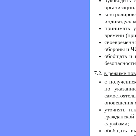
руководить 
организации,
контролиров
индивидуальн
принимать у
времени (при
своевременн
обороны и ЧС
обобщать и 
безопасности
7.2.
в режиме по
с получение
по указани
самостояте
оповещения 
уточнять пл
гражданско
службами;
обобщать в