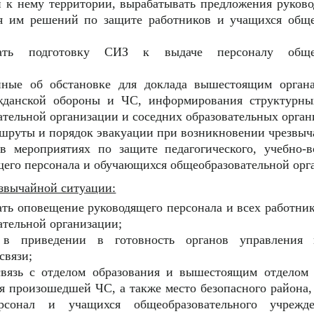
 к нему территории, вырабатывать предложения руков
я им решений по защите работников и учащихся обще
вать подготовку СИЗ к выдаче персоналу общео
нные об обстановке для доклада вышестоящим орган
жданской обороны и ЧС, информирования структурны
тельной организации и соседних образовательных орган
ршруты и порядок эвакуации при возникновении чрезвыч
 в мероприятиях по защите педагогического, учебно-в
его персонала и обучающихся общеобразовательной орг
звычайной ситуации:
ать оповещение руководящего персонала и всех работни
ательной организации;
ь в приведении в готовность органов управления 
связи;
связь с отделом образования и вышестоящим отделом
я произошедшей ЧС, а также место безопасного района,
рсонал и учащихся общеобразовательного учрежд