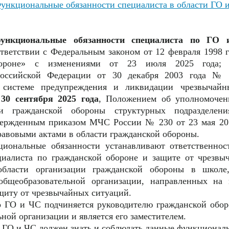
ункциональные обязанности специалиста в области ГО 
ункциональные обязанности специалиста по ГО
ответствии с Федеральным законом от 12 февраля 1998
бороне» с изменениями от 23 июля 2025 года; 
Российской Федерации от 30 декабря 2003 года №
й системе предупреждения и ликвидации чрезвычай
 30 сентября 2025 года
, Положением об уполномоче
и гражданской обороны структурных подразделения
вержденным приказом МЧС России № 230 от 23 мая 201
авовыми актами в области гражданской обороны.
иональные обязанности устанавливают ответственнос
циалиста по гражданской обороне и защите от чрезвы
ласти организации гражданской обороны в школе,
общеобразовательной организации, направленных на 
щиту от чрезвычайных ситуаций.
о ГО и ЧС подчиняется руководителю гражданской обо
ной организации и является его заместителем.
о ГО и ЧС должен знать и соблюдать данные функционал