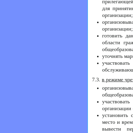
прилегающей
для приняти
организации;
организовы
организации;
готовить да
области гра
общеобразова
уточнять ма
участвовать
обслуживающ
7.3.
в режиме чре
организовыв
общеобразов
участвоват
организации 
установить 
место и врем
вывести пе