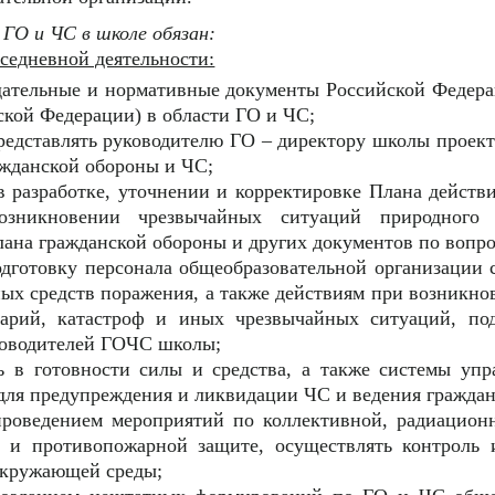
 ГО и ЧС в школе обязан:
седневной деятельности:
одательные и нормативные документы Российской Федера
кой Федерации) в области ГО и ЧС;
представлять руководителю ГО – директору школы проек
ажданской обороны и ЧС;
в разработке, уточнении и корректировке Плана действ
озникновении чрезвычайных ситуаций природного 
лана гражданской обороны и других документов по вопр
одготовку персонала общеобразовательной организации
ных средств поражения, а также действиям при возникн
варий, катастроф и иных чрезвычайных ситуаций, под
ководителей ГОЧС школы;
ь в готовности силы и средства, а также системы упр
для предупреждения и ликвидации ЧС и ведения граждан
проведением мероприятий по коллективной, радиационн
 и противопожарной защите, осуществлять контроль 
окружающей среды;