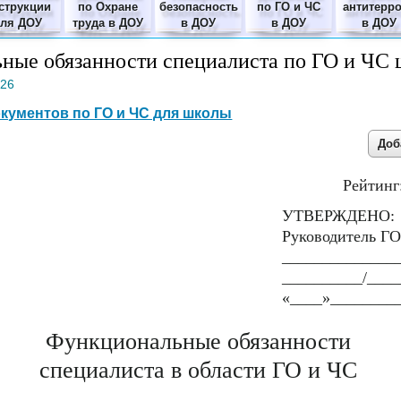
струкции
по Охране
безопасность
по ГО и ЧС
антитерр
для ДОУ
труда в ДОУ
в ДОУ
в ДОУ
в ДОУ
ные обязанности специалиста по ГО и ЧС
026
окументов по ГО и ЧС для школы
Рейтинг
УТВЕРЖДЕНО:
Руководитель ГО
______________
__________/____
«____»_________
Функциональные обязанности
специалиста в области ГО и ЧС