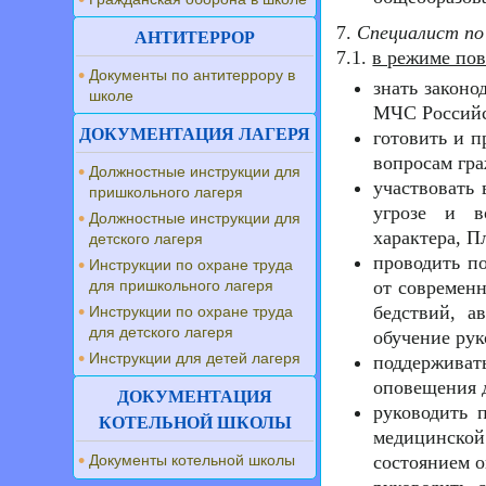
7.
Специалист по
АНТИТЕРРОР
7.1.
в режиме пов
Документы по антитеррору в
знать закон
школе
МЧС Российс
ДОКУМЕНТАЦИЯ ЛАГЕРЯ
готовить и 
вопросам гр
Должностные инструкции для
участвовать 
пришкольного лагеря
угрозе и в
Должностные инструкции для
характера, П
детского лагеря
проводить п
Инструкции по охране труда
для пришкольного лагеря
от современ
бедствий, а
Инструкции по охране труда
для детского лагеря
обучение ру
Инструкции для детей лагеря
поддерживат
оповещения 
ДОКУМЕНТАЦИЯ
руководить 
КОТЕЛЬНОЙ ШКОЛЫ
медицинской
Документы котельной школы
состоянием 