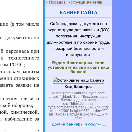
Посадові інструкції вчителів
БАННЕР САЙТА
ции (в том числе
Сайт содержит документы по
охране труда для школы и ДОУ,
положения, инструкции
ты документов по
должностные и по охране труда,
пожарной безопасности и
ий персонала при
инструктажи.
и техногенного
Будем благодарны, если
осам ГОЧС;
установите на свой сайт наш
 способам защиты
баннер!
овении стихийных
авать заявки на
Код баннера:
<a href="https://ohrana-tryda.com"
target="_blank" title="Документы для
авления, связи и
школы и ДОУ"> <img
src="https://ohrana-
ской обороны;
tryda.com/banners/ban200x67b4.png"
width="200" height="67" border="0"
ой, химической,
alt="Охрана труда в школе и ДОУ">
и наблюдение за
</a>
Другие баннеры и ссылки...