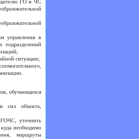
одителю ГО и ЧС
образовательной
бразовательной
ам управления в
х подразделений
изаций;
айной ситуации;
спомогательного,
анизации.
ков, обучающихся
и сил объекта,
 ГОЧС, уточнить
 куда необходимо
ения, маршруты