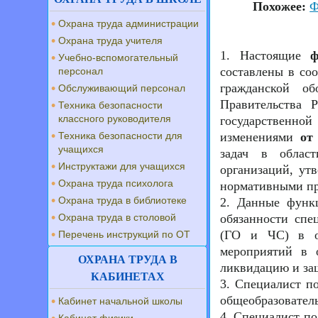
Похожее:
Ф
Охрана труда администрации
Охрана труда учителя
1. Настоящие
ф
Учебно-вспомогательный
составлены в со
персонал
гражданской о
Обслуживающий персонал
Правительства 
Техника безопасности
классного руководителя
государственно
Техника безопасности для
изменениями
от
учащихся
задач в област
Инструктажи для учащихся
организаций, ут
Охрана труда психолога
нормативными пр
Охрана труда в библиотеке
2. Данные функц
Охрана труда в столовой
обязанности спе
(ГО и ЧС) в об
Перечень инструкций по ОТ
мероприятий в 
ОХРАНА ТРУДА В
ликвидацию и за
КАБИНЕТАХ
3. Специалист п
общеобразователь
Кабинет начальной школы
4. Специалист п