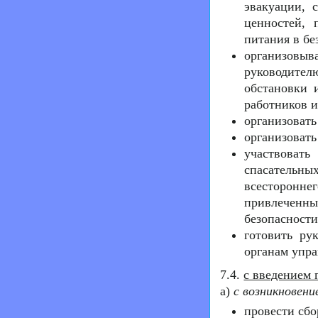
эвакуации, 
ценностей, 
питания в бе
организовыва
руководите
обстановки 
работников 
организовать
организовать
участвоват
спасательны
всесторонн
привлеченн
безопасности
готовить ру
органам упра
7.4.
с введением 
а)
с возникновени
провести сбо