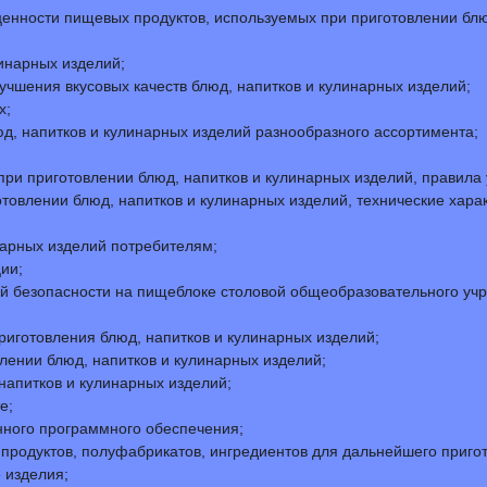
енности пищевых продуктов, используемых при приготовлении блюд
инарных изделий;
чшения вкусовых качеств блюд, напитков и кулинарных изделий;
х;
д, напитков и кулинарных изделий разнообразного ассортимента;
ри приготовлении блюд, напитков и кулинарных изделий, правила у
товлении блюд, напитков и кулинарных изделий, технические харак
нарных изделий потребителям;
ии;
ой безопасности на пищеблоке столовой общеобразовательного уч
риготовления блюд, напитков и кулинарных изделий;
лении блюд, напитков и кулинарных изделий;
напитков и кулинарных изделий;
е;
нного программного обеспечения;
 продуктов, полуфабрикатов, ингредиентов для дальнейшего пригот
 изделия;