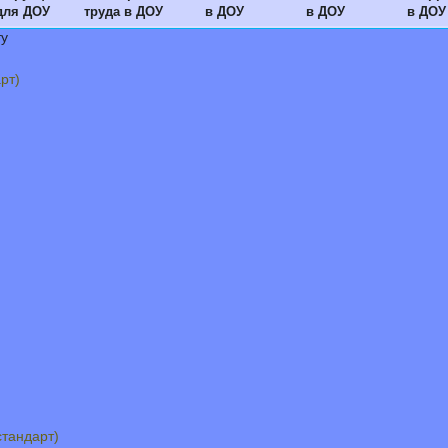
для ДОУ
труда в ДОУ
в ДОУ
в ДОУ
в ДОУ
ту
рт)
тандарт)