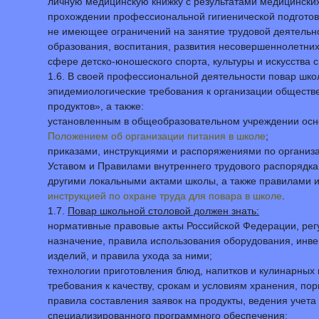
личную медицинскую книжку с результатами медицински
прохождении профессиональной гигиенической подготовки
не имеющее ограничений на занятие трудовой деятельно
образования, воспитания, развития несовершеннолетних
сфере детско-юношеского спорта, культуры и искусства
1.6. В своей профессиональной деятельности повар шко
эпидемиологические требования к организации обществе
продуктов», а также:
установленным в общеобразовательном учреждении осн
Положением об организации питания в школе
;
приказами, инструкциями и распоряжениями по организ
Уставом и Правилами внутреннего трудового распорядк
другими локальными актами школы, а также правилами 
инструкцией по охране труда для повара в школе
.
1.7.
Повар школьной столовой должен знать:
нормативные правовые акты Российской Федерации, рег
назначение, правила использования оборудования, инве
изделий, и правила ухода за ними;
технологии приготовления блюд, напитков и кулинарных 
требования к качеству, срокам и условиям хранения, п
правила составления заявок на продукты, ведения учета
специализированного программного обеспечения;