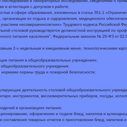
х обследований и лабораторных исследований, сведениями о прив
 и аттестации с допуском к работе;
стью в сфере образования, изложенных в статье 351.1 «Ограниче
, организации их отдыха и оздоровления, медицинского обеспечен
 с участием несовершеннолетних» Трудового кодекса Российской Ф
льной столовой руководствуется должностной инструкцией по проф
нного питания населения", Федеральным законом № 29-ФЗ от 02.0
овным 2-х недельным и ежедневным меню, технологическими карт
ации питания в общеобразовательных учреждениях;
а общеобразовательного учреждения;
и нормами охраны труда и пожарной безопасности;
улирующие деятельность столовой общеобразовательного учрежде
нтаря, инструментов, весоизмерительных приборов, посуды, испол
изделий в организациях питания;
орционированию, оформлению и подаче блюд, напитков и кулинарны
 и составления товарных отчетов о приготовлении блюд, напитков 