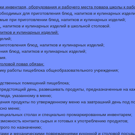
ки инвентаря, оборудования и рабочего места повара школы к раб
обходимых для приготовления блюд, напитков и кулинарных издел
емые при приготовлении блюд, напитков и кулинарных изделий;
, напитков и кулинарных изделий в школьной столовой.
питков и кулинарных изделий:
делий;
риготовления блюд, напитков и кулинарных изделий;
ния блюд, напитков и кулинарных изделий;
лия.
оловой повар обязан:
фику работы пищеблока общеобразовательного учреждения;
водственных помещений пищеблока;
предстоящий день, развешивать продукты, предназначенные на ка
люда, указанному в меню;
ения продукты по утвержденному меню на завтрашний день под по
асно меню;
специальных столах и специально промаркированным инвентарем;
зможность контакта сырых и готовых к употреблению продуктов;
трого по назначению;
ами и механическими повреждениями кухонной и столовой посуды, 