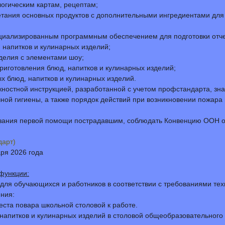
логическим картам, рецептам;
етания основных продуктов с дополнительными ингредиентами для
ециализированным программным обеспечением для подготовки отчет
 напитков и кулинарных изделий;
зделия с элементами шоу;
риготовления блюд, напитков и кулинарных изделий;
ых блюд, напитков и кулинарных изделий.
жностной инструкцией, разработанной с учетом профстандарта, зн
ной гигиены, а также порядок действий при возникновении пожара 
казания первой помощи пострадавшим, соблюдать Конвенцию ООН о
дарт)
аря 2026 года
функции:
й для обучающихся и работников в соответствии с требованиями т
ния:
еста повара школьной столовой к работе.
 напитков и кулинарных изделий в столовой общеобразовательного