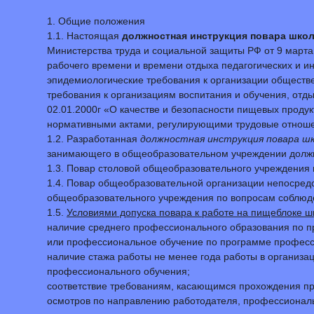
1. Общие положения
1.1. Настоящая
должностная инструкция повара шко
Министерства труда и социальной защиты РФ от 9 март
рабочего времени и времени отдыха педагогических и 
эпидемиологические требования к организации обществе
требования к организациям воспитания и обучения, отд
02.01.2000г «О качестве и безопасности пищевых продук
нормативными актами, регулирующими трудовые отноше
1.2. Разработанная
должностная инструкция повара ш
занимающего в общеобразовательном учреждении должн
1.3. Повар столовой общеобразовательного учреждения 
1.4. Повар общеобразовательной организации непосред
общеобразовательного учреждения по вопросам соблюд
1.5.
Условиями допуска повара к работе на пищеблоке ш
наличие среднего профессионального образования по п
или профессиональное обучение по программе професси
наличие стажа работы не менее года работы в организа
профессионального обучения;
соответствие требованиям, касающимся прохождения пр
осмотров по направлению работодателя, профессиональн