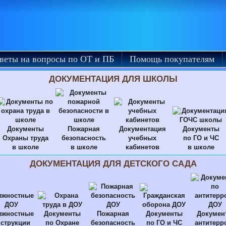
веты на вопросы по ОТ и ПБ
Помощь покупателям
ДОКУМЕНТАЦИЯ ДЛЯ ШКОЛЫ
Документы
Пожарная
Документация
Документы
Охраны труда
безопасность
учебных
по ГО и ЧС
в школе
в школе
кабинетов
в школе
ДОКУМЕНТАЦИЯ ДЛЯ ДЕТСКОГО САДА
лжностные
Документы
Пожарная
Документы
Докумен
струкции
по Охране
безопасность
по ГО и ЧС
антитерр