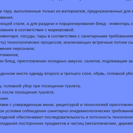
 и тару, выполненные только из материалов, предназначенных для 
ивания;
ющей стали, а для раздачи и порционирования блюд - инвентарь с
ование в соответствии с маркировкой;
нвентаря, посуды, тары в соответствии с санитарными требованиям
ть) технологических процессов, исключающих встречные потоки сы
ижения персонала;
итаминов;
и блюд, приготовлении холодных закусок, салатов, подлежащие з
енном месте одежду второго и третьего слоя, обувь, головной убо
, головной убор при посещении туалета;
 после посещения туалета;
ания.
ствии с утвержденным меню, рецептурой и технологией приготовлен
 при условии соблюдения санитарно-эпидемиологических требований
х изделий обеспечивает последовательность и поточность технолог
опадания посторонних предметов и частиц (металлические, деревя