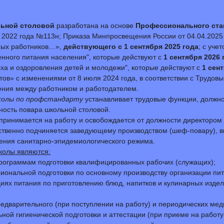
льной столовой
разработана на основе
Профессионального ста
а 2022 года №113н; Приказа Минпросвещения России от 04.04.20
иных работников…»,
действующего с 1 сентября 2025 года
; с уче
нного питания населения", которые действуют с
1 сентября 2026 
ыха и оздоровления детей и молодежи", которые действуют с
1 сен
тов» с изменениями от 8 июля 2024 года, в соответствии с Трудо
ния между работником и работодателем.
колы по профстандарту
устанавливает трудовые функции, должнос
ость повара школьной столовой.
принимается на работу и освобождается от должности директором
ственно подчиняется заведующему производством (шеф-повару), 
ения санитарно-эпидемиологического режима.
колы являются:
рограммам подготовки квалифицированных рабочих (служащих);
ональной подготовки по основному производству организации пит
циях питания по приготовлению блюд, напитков и кулинарных изде
едварительного (при поступлении на работу) и периодических ме
ой гигиенической подготовки и аттестации (при приеме на работу