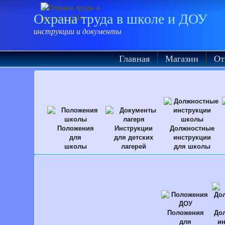
Охрана труда в школе и ДОУ
инструкции и документы
Главная
Магазин
От
Положения
Инструкции
Должностные
для
для детских
инструкции
школы
лагерей
для школы
Положения
До
для
ин