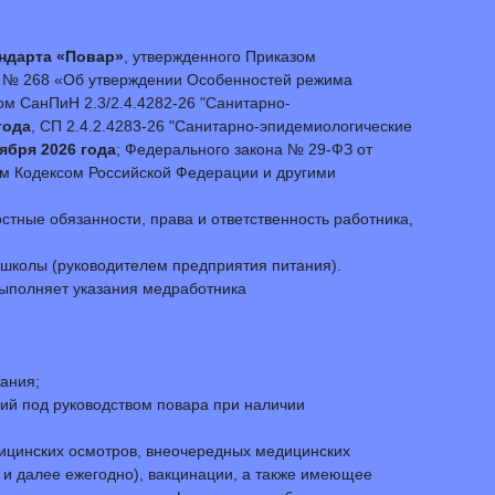
ндарта «Повар»
, утвержденного Приказом
25 № 268 «Об утверждении Особенностей режима
том СанПиН 2.3/2.4.4282-26 "Санитарно-
года
, СП 2.4.2.4283-26 "Санитарно-эпидемиологические
тября 2026 года
; Федерального закона № 29-ФЗ от
вым Кодексом Российской Федерации и другими
тные обязанности, права и ответственность работника,
 школы (руководителем предприятия питания).
выполняет указания медработника
ания;
лий под руководством повара при наличии
дицинских осмотров, внеочередных медицинских
 и далее ежегодно), вакцинации, а также имеющее