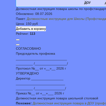
ДОУ
Должностная инструкция повара школы по профстандар
Обновлено:
08.07.2026
Пакет:
Должностные инструкции для Школы (Профстанда
Цена:
150 руб
Рейтинг:
113
СОГЛАСОВАНО
Председатель профкома
___________________________
_________ /_________________/
Протокол №__ от «__»__ 2026 г
УТВЕРЖДЕНО
Директор _________________
__________________________
_________ /________________/
Приказ №__ от «__»___ 2026 г
Должностная инструкция повара школьной столовой
Похожее:
Должностная инструкция повара в ДОУ (профс