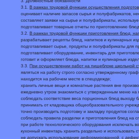
3. Должностные обязанности
3.1.
В рамках трудовой функции осуществления подготов
оценивает наличие запасов сырья и полуфабрикатов, не
составляет заявки на сырье и полуфабрикаты, использу
подготавливает товарные отчеты по приготовлению блюд
3.2.
В рамках трудовой функции приготовления блюд, на
разрабатывает рецепты блюд, напитков и кулинарных из
подготавливает сырье, продукты и полуфабрикаты для п
подготавливает оборудование, инвентарь для приготовле
готовит и оформляет блюда, напитки и кулинарные изде
3.3.
При осуществлении работ на пищеблоке школьной ст
являться на работу строго согласно утвержденному гра
находится на рабочем месте в спецодежде;
хранить личные вещи и комнатные растения вне произ
ежедневно утром знакомиться с утвержденным меню на 
соблюдать соответствие веса порционных блюд выходу б
принимать от кладовщика общеобразовательного учрежд
точно производить подготовку и закладку продуктов согл
соблюдать правила разделки и приготовления блюд на 
при работе технологического оборудования исключать во
кухонный инвентарь хранить раздельно и использовать с
не допускать использование деформированной, с дефект