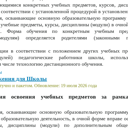
ающимися конкретных учебных предметов, курсов, дис
 соответствии с установленной процедурой в установлен
я, осваивающие основную образовательную программу 
 учебные предметы, курсы, дисциплины (модули) в очной
х. Форма обучения по конкретным учебным пред
модулям) определяется родителями (законными пр
ации в соответствии с положением других учебных пр
дулей) педагогические работники школы, исполь
м числе технологию дистанционного обучения.
жения для Школы
учно и пакетом. Обновление: 19 июля 2026 года
ция освоения учебных предметов за рамк
я, осваивающие основную образовательную программу
образовательную деятельность, в очной форме вправе о
ы, дисциплины (модули) по дополнительным общео