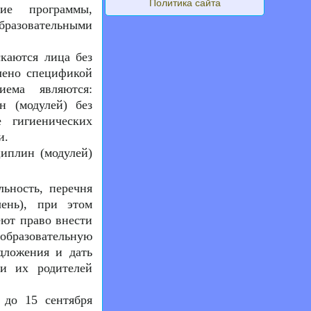
Политика сайта
ие программы,
разовательными
каются лица без
влено спецификой
иема являются:
н (модулей) без
 гигиенических
и.
циплин (модулей)
льность, перечня
ень), при этом
еют право внести
бразовательную
дложения и дать
 и их родителей
до 15 сентября