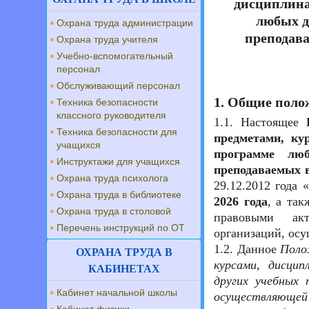
дисциплина
любых д
Охрана труда администрации
преподава
Охрана труда учителя
Учебно-вспомогательный
персонал
Обслуживающий персонал
1. Общие пол
Техника безопасности
классного руководителя
1.1. Настоящее
Техника безопасности для
предметами, ку
учащихся
программе люб
Инструктажи для учащихся
преподаваемых 
Охрана труда психолога
29.12.2012 года
Охрана труда в библиотеке
2026 года
, а та
Охрана труда в столовой
правовыми акт
Перечень инструкций по ОТ
организаций, ос
1.2. Данное
Поло
ОХРАНА ТРУДА В
курсами, дисцип
КАБИНЕТАХ
других учебных 
Кабинет начальной школы
осуществляющей