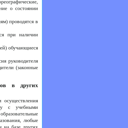
ореографические,
ние о состоянии
ям) проводятся в
тся при наличии
лей) обучающиеся
сия руководителя
дители (законные
тов в других
и осуществления
яду с учебными
бразовательные
разования, любые
и на базе других