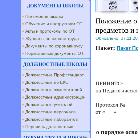
для
ин
ДОКУМЕНТЫ ШКОЛЫ
ДОУ
Положения школы
Положение о
Обучение и инструктажи ОТ
предметов и 
Акты и протоколы по ОТ
Обновлено:
07.11.2
Журналы по охране труда
Документы по коронавирусу
Пакет:
Пакет П
Нормативные документы ОТ
ДОЛЖНОСТНЫЕ ШКОЛЫ
Должностные Профстандарт
Должностные по ЕКС
ПРИНЯТО:
Должностные заместителей
на Педагогическо
Должностные администрации
_______________
Протокол №____
Должностные учителей
от «___»________
Должностные персонала
Должностные лаборантов
Перечень должностных
о порядке осв
ОХРАНА ТРУДА В ШКОЛЕ