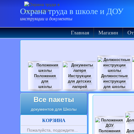
Охрана труда в школе и ДОУ
инструкции и документы
Главная
Магазин
От
Положения
Инструкции
Должностные
для
для детских
инструкции
школы
лагерей
для школы
Все пакеты
документов для Школы
КОРЗИНА
Пожалуйста, подождите...
Положения
Дол