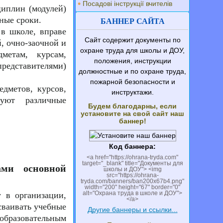
Посадові інструкції вчителів
циплин (модулей)
ные сроки.
БАННЕР САЙТА
в школе, вправе
Сайт содержит документы по
, очно-заочной и
охране труда для школы и ДОУ,
метам, курсам,
положения, инструкции
едставителями)
должностные и по охране труда,
пожарной безопасности и
едметов, курсов,
инструктажи.
зуют различные
Будем благодарны, если
установите на свой сайт наш
баннер!
Код баннера:
<a href="https://ohrana-tryda.com"
target="_blank" title="Документы для
ами основной
школы и ДОУ"> <img
src="https://ohrana-
tryda.com/banners/ban200x67b4.png"
width="200" height="67" border="0"
alt="Охрана труда в школе и ДОУ">
 в организации,
</a>
сваивать учебные
Другие баннеры и ссылки...
бразовательным