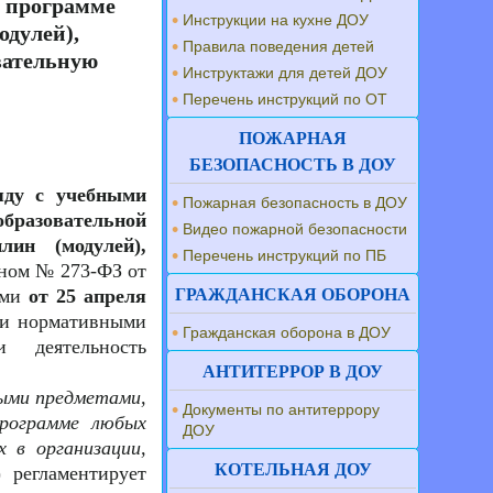
й программе
Инструкции на кухне ДОУ
одулей),
Правила поведения детей
вательную
Инструктажи для детей ДОУ
Перечень инструкций по ОТ
ПОЖАРНАЯ
БЕЗОПАСНОСТЬ В ДОУ
яду с учебными
Пожарная безопасность в ДОУ
образовательной
Видео пожарной безопасности
ин (модулей),
Перечень инструкций по ПБ
оном № 273-ФЗ от
ями
от 25 апреля
ГРАЖДАНСКАЯ ОБОРОНА
ми нормативными
Гражданская оборона в ДОУ
 деятельность
АНТИТЕРРОР В ДОУ
ными предметами,
Документы по антитеррору
программе любых
ДОУ
х в организации,
КОТЕЛЬНАЯ ДОУ
 регламентирует