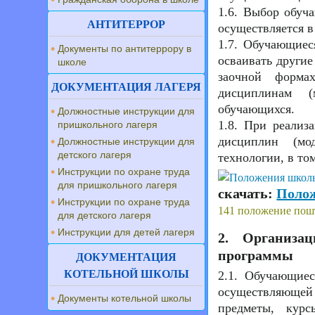
1.6. Выбор обуч
АНТИТЕРРОР
осуществляется в
1.7. Обучающиес
Документы по антитеррору в
осваивать другие
школе
заочной форма
ДОКУМЕНТАЦИЯ ЛАГЕРЯ
дисциплинам (
обучающихся.
Должностные инструкции для
1.8. При реализ
пришкольного лагеря
дисциплин (мо
Должностные инструкции для
детского лагеря
технологии, в то
Инструкции по охране труда
для пришкольного лагеря
скачать:
Поло
Инструкции по охране труда
141 положение пошт
для детского лагеря
Инструкции для детей лагеря
2. Организа
программы
ДОКУМЕНТАЦИЯ
КОТЕЛЬНОЙ ШКОЛЫ
2.1. Обучающиес
осуществляющей 
Документы котельной школы
предметы, курс