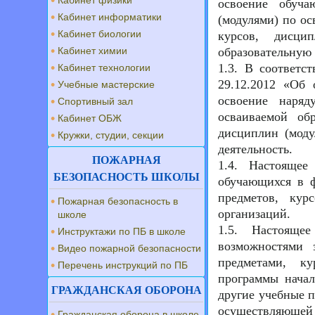
Кабинет физики
освоение обуч
Кабинет информатики
(модулями) по о
Кабинет биологии
курсов, дисци
Кабинет химии
образовательную 
1.3. В соответс
Кабинет технологии
29.12.2012 «Об
Учебные мастерские
освоение наряд
Спортивный зал
осваиваемой об
Кабинет ОБЖ
дисциплин (моду
Кружки, студии, секции
деятельность.
ПОЖАРНАЯ
1.4. Настоящее
БЕЗОПАСНОСТЬ ШКОЛЫ
обучающихся в ф
предметов, кур
Пожарная безопасность в
организаций.
школе
1.5. Настояще
Инструктажи по ПБ в школе
возможностями 
Видео пожарной безопасности
предметами, к
Перечень инструкций по ПБ
программы начал
ГРАЖДАНСКАЯ ОБОРОНА
другие учебные п
осуществляющей 
Гражданская оборона в школе