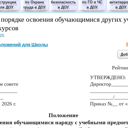
струкции
по Охране
безопасность
по ГО и ЧС
антитерр
для ДОУ
труда в ДОУ
в ДОУ
в ДОУ
в ДОУ
 порядке освоения обучающимися других 
курсов
025
оложений для Школы
Рейтин
УТВЕРЖДЕНО:
м совете
Директор______
_______
______________
__
_________/_____
 2026 г.
Приказ №__ от «
Положение
оения обучающимися наряду с учебными предмет