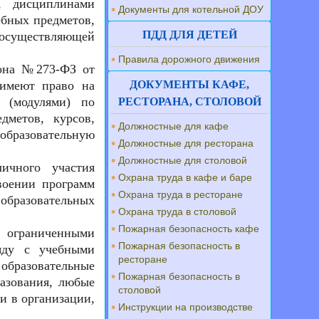
, дисциплинами
Документы для котельной ДОУ
ебных предметов,
ПДД ДЛЯ ДЕТЕЙ
осуществляющей
Правила дорожного движения
кона №273-ФЗ от
 имеют право на
ДОКУМЕНТЫ КАФЕ,
 (модулями) по
РЕСТОРАНА, СТОЛОВОЙ
дметов, курсов,
Должностные для кафе
образовательную
Должностные для ресторана
Должностные для столовой
ичного участия
Охрана труда в кафе и баре
воении программ
Охрана труда в ресторане
бразовательных
Охрана труда в столовой
Пожарная безопасность кафе
ограниченными
Пожарная безопасность в
ряду с учебными
ресторане
бразовательные
Пожарная безопасность в
разования, любые
столовой
и в организации,
Инструкции на производстве