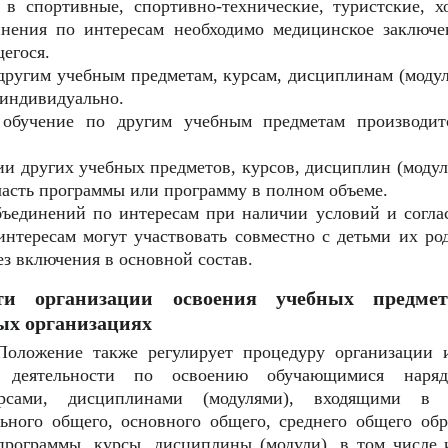
 в спортивные, спортивно-технические, туристские, х
нения по интересам необходимо медицинское заключе
егося.
 другим учебным предметам, курсам, дисциплинам (модул
, индивидуально.
 обучение по другим учебным предметам производи
ии других учебных предметов, курсов, дисциплин (моду
часть программы или программу в полном объеме.
объединений по интересам при наличии условий и согла
интересам могут участвовать совместно с детьми их ро
ез включения в основной состав.
сти организации освоения учебных предме
ых организациях
Положение также регулирует процедуру организации 
ой деятельности по освоению обучающимися нар
урсами, дисциплинами (модулями), входящими в о
ьного общего, основного общего, среднего общего об
программы, курсы, дисциплины (модули), в том числе 