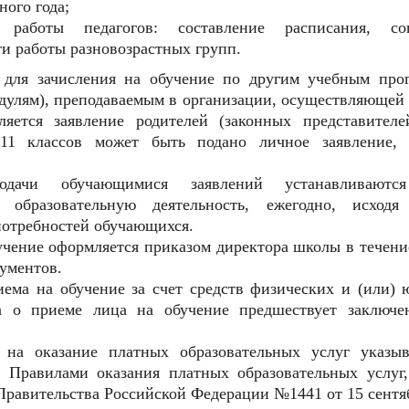
ного года;
я работы педагогов: составление расписания, со
и работы разновозрастных групп.
 для зачисления на обучение по другим учебным прог
дулям), преподаваемым в организации, осуществляющей
вляется заявление родителей (законных представител
11 классов может быть подано личное заявление, 
дачи обучающимися заявлений устанавливаются 
 образовательную деятельность, ежегодно, исход
потребностей обучающихся.
учение оформляется приказом директора школы в течени
ументов.
риема на обучение за счет средств физических и (или)
а о приеме лица на обучение предшествует заключе
 на оказание платных образовательных услуг указыв
 Правилами оказания платных образовательных услуг
равительства Российской Федерации №1441 от 15 сентяб