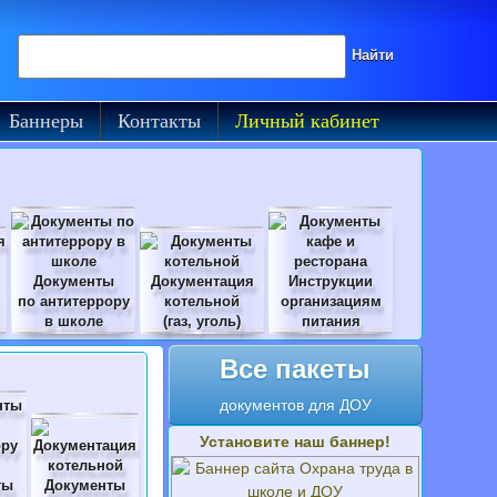
Поиск на сайте
Найти
Баннеры
Контакты
Личный кабинет
Документы
Документация
Инструкции
по антитеррору
котельной
организациям
в школе
(газ, уголь)
питания
Все пакеты
документов для ДОУ
Установите наш баннер!
ты
Документы