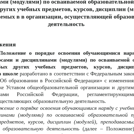
ми (модулями) по осваиваемой образовательно
ругих учебных предметов, курсов, дисциплин (м
емых в в организации, осуществляющей образо
деятельность
ожения
Положение о порядке освоения обучающимися нар
рсами и дисциплинами (модулями) по осваиваемой 
ых других учебных предметов, курсов, дисципл
в школе
разработано в соответствии с Федеральным зак
 «Об образовании в Российской Федерации» с изменени
кже Уставом общеобразовательной организации и други
ами Российской Федерации, регламентирующими
уществляющих образовательную деятельность.
жение о порядке освоения обучающимися наряду с учеб
линами (модулями) по осваиваемой образовательной 
предметов, курсов, дисциплин (модулей), преподаваемы
 образовательную деятельность
(далее – Положение)