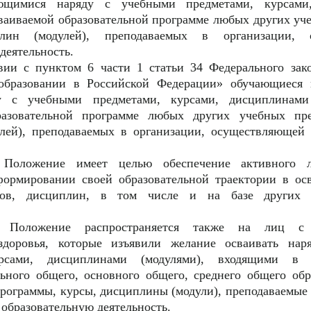
ающимися наряду с учебными предметами, курсами
сваиваемой образовательной программе любых других уч
плин (модулей), преподаваемых в организации, 
деятельность.
твии с пунктом 6 части 1 статьи 34 Федерального за
 образовании в Российской Федерации» обучающиеся
у с учебными предметами, курсами, дисциплинами
разовательной программе любых других учебных пре
лей), преподаваемых в организации, осуществляющей 
 Положение имеет целью обеспечение активного л
ормировании своей образовательной траектории в ос
сов, дисциплин, в том числе и на базе других о
е Положение распространяется также на лиц с 
здоровья, которые изъявили желание осваивать на
урсами, дисциплинами (модулями), входящими в о
ьного общего, основного общего, среднего общего об
рограммы, курсы, дисциплины (модули), преподаваемые 
образовательную деятельность.