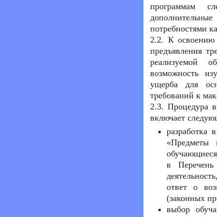
программам сл
дополнительны
потребностями к
2.2. К освоению
предъявления тр
реализуемой о
возможность из
ущерба для осн
требований к мак
2.3. Процедура 
включает следую
разработка 
«Предметы 
обучающиеся
в Перечень
деятельност
ответ о воз
(законных пр
выбор обуч