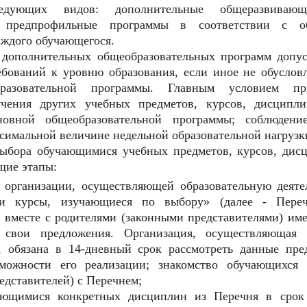
едующих видов: дополнительные общеразвивающ
е предпрофильные программы в соответствии с об
аждого обучающегося.
 дополнительных общеобразовательных программ допус
ебований к уровню образования, если иное не обусло
бразовательной программы. Главным условием пр
учения других учебных предметов, курсов, дисципли
овной общеобразовательной программы; соблюдение
симальной величине недельной образовательной нагрузк
выбора обучающимися учебных предметов, курсов, дис
щие этапы:
в организации, осуществляющей образовательную деяте
и курсы, изучающиеся по выбору» (далее - Переч
 вместе с родителями (законными представителями) им
 свои предложения. Организация, осуществляющая о
ь, обязана в 14-дневный срок рассмотреть данные пре
можности его реализации; знакомство обучающихся
едставителей) с Перечнем;
ающимися конкретных дисциплин из Перечня в срок 