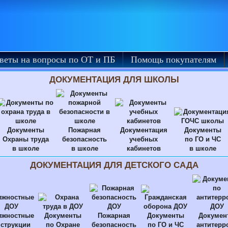
веты на вопросы по ОТ и ПБ
Помощь покупателям
ДОКУМЕНТАЦИЯ ДЛЯ ШКОЛЫ
Документы
Пожарная
Документация
Документы
Охраны труда
безопасность
учебных
по ГО и ЧС
в школе
в школе
кабинетов
в школе
ДОКУМЕНТАЦИЯ ДЛЯ ДЕТСКОГО САДА
лжностные
Документы
Пожарная
Документы
Докумен
струкции
по Охране
безопасность
по ГО и ЧС
антитерр