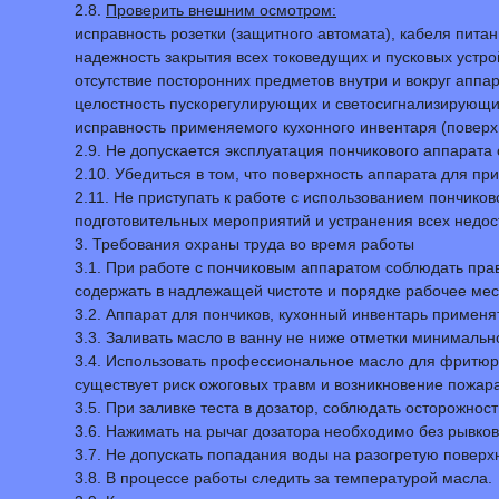
2.8.
Проверить внешним осмотром:
исправность розетки (защитного автомата), кабеля питан
надежность закрытия всех токоведущих и пусковых устро
отсутствие посторонних предметов внутри и вокруг аппар
целостность пускорегулирующих и светосигнализирующих
исправность применяемого кухонного инвентаря (поверхно
2.9. Не допускается эксплуатация пончикового аппарат
2.10. Убедиться в том, что поверхность аппарата для пр
2.11. Не приступать к работе с использованием пончико
подготовительных мероприятий и устранения всех недос
3. Требования охраны труда во время работы
3.1. При работе с пончиковым аппаратом соблюдать пра
содержать в надлежащей чистоте и порядке рабочее мес
3.2. Аппарат для пончиков, кухонный инвентарь применя
3.3. Заливать масло в ванну не ниже отметки минималь
3.4. Использовать профессиональное масло для фритюра
существует риск ожоговых травм и возникновение пожара
3.5. При заливке теста в дозатор, соблюдать осторожнос
3.6. Нажимать на рычаг дозатора необходимо без рывков 
3.7. Не допускать попадания воды на разогретую повер
3.8. В процессе работы следить за температурой масла.