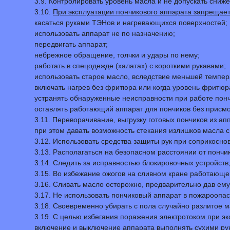
3.9. Контролировать уровень масла и не допускать сниж
3.10.
При эксплуатации пончикового аппарата запрещает
касаться руками ТЭНов и нагревающихся поверхностей;
использовать аппарат не по назначению;
передвигать аппарат;
небрежное обращение, толчки и удары по нему;
работать в спецодежде (халатах) с короткими рукавами;
использовать старое масло, вследствие меньшей темпе
включать нагрев без фритюра или когда уровень фритюр
устранять обнаруженные неисправности при работе понч
оставлять работающий аппарат для пончиков без присмо
3.11. Переворачивание, выгрузку готовых пончиков из а
при этом давать возможность стекания излишков масла с
3.12. Использовать средства защиты рук при соприкосно
3.13. Располагаться на безопасном расстоянии от пончик
3.14. Следить за исправностью блокировочных устройств
3.15. Во избежание ожогов на сливном кране работающег
3.16. Сливать масло осторожно, предварительно дав ему
3.17. Не использовать пончиковый аппарат в пожароопа
3.18. Своевременно убирать с пола случайно разлитое м
3.19.
С целью избегания поражения электротоком при э
включение и выключение аппарата выполнять сухими рук