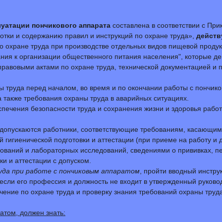
луатации пончикового аппарата
составлена в соответствии с При
отки и содержанию правил и инструкций по охране труда»,
действ
по охране труда при производстве отдельных видов пищевой проду
ания к организации общественного питания населения", которые д
равовыми актами по охране труда, технической документацией и п
ны труда перед началом, во время и по окончании работы с пончи
 также требования охраны труда в аварийных ситуациях.
еспечения безопасности труда и сохранения жизни и здоровья раб
м допускаются работники, соответствующие требованиям, касающим
гигиенической подготовки и аттестации (при приеме на работу и 
дований и лабораторных исследований, сведениями о прививках, 
и и аттестации с допуском.
уда при работе с пончиковым аппаратом
, пройти вводный инстру
(если его профессия и должность не входит в утвержденный руко
чение по охране труда и проверку знания требований охраны труда
атом, должен знать: