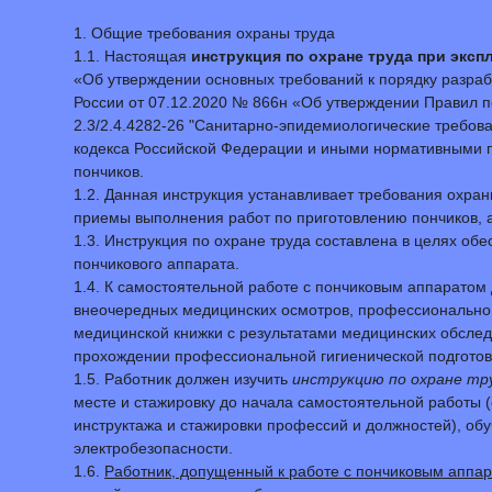
1. Общие требования охраны труда
1.1. Настоящая
инструкция по охране труда при эксп
«Об утверждении основных требований к порядку разраб
России от 07.12.2020 № 866н «Об утверждении Правил 
2.3/2.4.4282-26 "Санитарно-эпидемиологические требов
кодекса Российской Федерации и иными нормативными п
пончиков.
1.2. Данная инструкция устанавливает требования охра
приемы выполнения работ по приготовлению пончиков, а
1.3. Инструкция по охране труда составлена в целях об
пончикового аппарата.
1.4. К самостоятельной работе с пончиковым аппарато
внеочередных медицинских осмотров, профессиональной 
медицинской книжки с результатами медицинских обсле
прохождении профессиональной гигиенической подготовк
1.5. Работник должен изучить
инструкцию по охране тр
месте и стажировку до начала самостоятельной работы 
инструктажа и стажировки профессий и должностей), обу
электробезопасности.
1.6.
Работник, допущенный к работе с пончиковым аппар