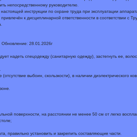
щить непосредственному руководителю.
настоящей инструкции по охране труда при эксплуатации аппарата
 привлечён к дисциплинарной ответственности в соответствии с 
.
 Обновление: 28.01.2026г
ует надеть спецодежду (санитарную одежду), застегнуть ее, волос
.
 (отсутствие выбоин, скользкости), в наличии диэлектрического к
зоне.
тальной поверхности, на расстоянии не менее 50 см от легко восп
столе;
та, правильно установить и закрепить составляющие части.