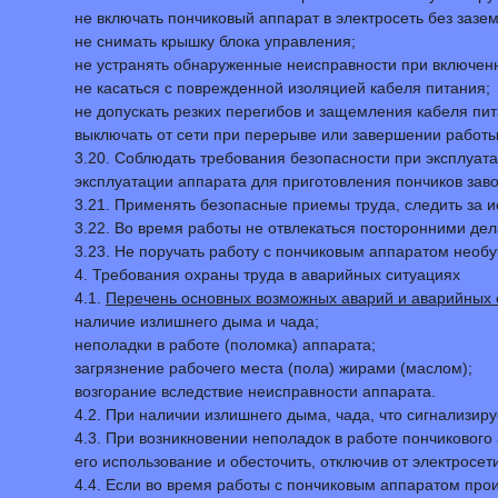
не включать пончиковый аппарат в электросеть без зазе
не снимать крышку блока управления;
не устранять обнаруженные неисправности при включен
не касаться с поврежденной изоляцией кабеля питания;
не допускать резких перегибов и защемления кабеля пита
выключать от сети при перерыве или завершении работы,
3.20. Соблюдать требования безопасности при эксплуат
эксплуатации аппарата для приготовления пончиков заво
3.21. Применять безопасные приемы труда, следить за и
3.22. Во время работы не отвлекаться посторонними дел
3.23. Не поручать работу с пончиковым аппаратом необ
4. Требования охраны труда в аварийных ситуациях
4.1.
Перечень основных возможных аварий и аварийных 
наличие излишнего дыма и чада;
неполадки в работе (поломка) аппарата;
загрязнение рабочего места (пола) жирами (маслом);
возгорание вследствие неисправности аппарата.
4.2. При наличии излишнего дыма, чада, что сигнализир
4.3. При возникновении неполадок в работе пончикового
его использование и обесточить, отключив от электросе
4.4. Если во время работы с пончиковым аппаратом про