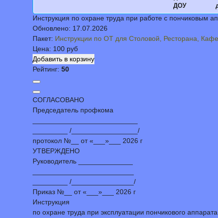
ДОУ
Инструкция по охране труда при работе с пончиковым а
Обновлено:
17.07.2026
Пакет:
Инструкции по ОТ для Столовой, Ресторана, Каф
Цена:
100 руб
Рейтинг:
50
СОГЛАСОВАНО
Председатель профкома
___________________________
_________ /_________________/
протокол №__ от «___»___ 2026 г
УТВЕРЖДЕНО
Руководитель ______________
__________________________
_________ /________________/
Приказ №__ от «___»___ 2026 г
Инструкция
по охране труда при эксплуатации пончикового аппарата