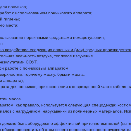
для пончиков;
работ с использованием пончикового аппарата;
й гигиены;
го места;
 пользования первичными средствами пожаротушения;
ях.
но воздействие следующих опасных и (или) вредных производстве
тельная влажность воздуха, тепловое излучение.
результатами СОУТ.
ри работе с пончиковым аппаратом:
верхностям, горячему маслу, брызги масла;
и аппарата);
рата для пончиков, прикосновении к поврежденной части кабеля п
итии масла.
паратом, как правило, используется следующая спецодежда: костю
иалов с нагрудником, нарукавники из полимерных материалов. Ис
ом должно быть оборудовано эффективной приточно-вытяжной (вытя
ц обязан оповестить об этом своего непосредственного руководит