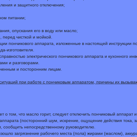
мления и защитного отключения;
ном питании;
ния, опускания его в воду или масло;
 перед чисткой и мойкой.
ации пончикового аппарата, изложенные в настоящей инструкции по
да-изготовителя.
справностью электрического пончикового аппарата и кухонного инв
ами и разговорами.
ученным и посторонним лицам.
ситуаций при работе с пончиковым аппаратом, причины их вызыв
ует о том, что масло горит, следует отключить пончиковый аппарат
 аппарата (посторонний шум, искрение, ощущение действия тока, 
ти, сообщить непосредственному руководителю.
изошло загрязнение рабочего места (пола) жирами (маслом), акку