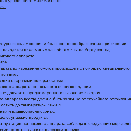
ение уровня ниже минимального.
ся:
ратуры воспламенения и большего пенообразования при кипении;
а находится ниже минимальной отметки на борту ванны;
икового аппарата;
тра.
ппарата во избежание ожогов производить с помощью специального к
 пончиков.
вении с горячими поверхностями.
ового аппарата, не наклоняться низко над ним.
, не допускать преднамеренного вывода их из строя.
о аппарата всегда должна быть заглушка от случайного открывания
 остыть до температуры 40-50°С.
сных и взрывоопасных зонах.
асло, упавшие продукты.
ксплуатации пончикового аппарата соблюдать следующие меры эле
ами, стоять на диэлектрическом коврике;