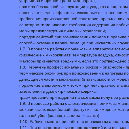
устройство и принцип работы аппарата;
правила безопасной эксплуатации и ухода за аппаратом 
опасные и вредные факторы, связанные с выполнением 
требования производственной санитарии, правила лично
санитарно-гигиенические требования содержания рабоче
меры предупреждения пищевых отравлений;
порядок действий при возникновении пожара и правила
способы оказания первой помощи при несчастных случа
1.7.
В процессе работы с пончиковым аппаратом возмож
физические - микроклимат: температура воздуха, относи
Факторы признаются вредными, если это подтверждено 
1.8.
Перечень профессиональных рисков и опасностей п
термические ожоги рук при прикосновении к нагретым по
движущиеся части и механизмы (в зависимости от модел
поражение электрическим током при неисправности аппа
заземления и диэлектрического коврика;
травмирование при падении на скользком полу при разл
1.9. В процессе работы с электрическим пончиковым ап
механических воздействий, фартук из полимерных матер
головной убор (колпак, шапочка, косынка).
1.10. Рабочее место при работе с пончиковым аппарат
1.11. При несчастном случае пострадавший или очевиде