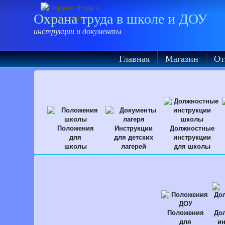
Охрана труда в школе и ДОУ
инструкции и документы
Главная
Магазин
От
Положения
Инструкции
Должностные
для
для детских
инструкции
школы
лагерей
для школы
Положения
До
для
ин