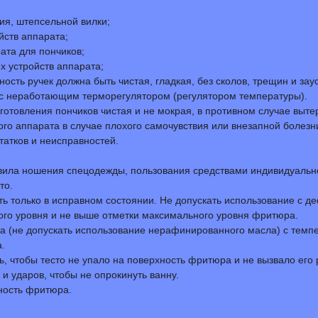
ия, штепсельной вилки;
йств аппарата;
ата для пончиков;
 устройств аппарата;
сть ручек должна быть чистая, гладкая, без сколов, трещин и зау
а с неработающим терморегулятором (регулятором температуры).
иготовления пончиков чистая и не мокрая, в противном случае выте
вого аппарата в случае плохого самочувствия или внезапной болезн
татков и неисправностей.
вила ношения спецодежды, пользования средствами индивидуально
то.
ть только в исправном состоянии. Не допускать использование с д
ного уровня и не выше отметки максимального уровня фритюра.
 (не допускать использование нерафинированного масла) с темпе
.
ть, чтобы тесто не упало на поверхность фритюра и не вызвало его
и ударов, чтобы не опрокинуть ванну.
хность фритюра.